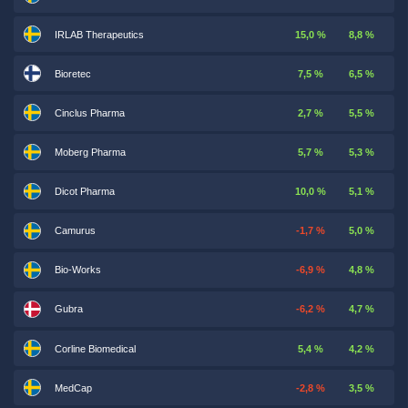
IRLAB Therapeutics
15,0 %
8,8 %
Bioretec
7,5 %
6,5 %
Cinclus Pharma
2,7 %
5,5 %
Moberg Pharma
5,7 %
5,3 %
Dicot Pharma
10,0 %
5,1 %
Camurus
-1,7 %
5,0 %
Bio-Works
-6,9 %
4,8 %
Gubra
-6,2 %
4,7 %
Corline Biomedical
5,4 %
4,2 %
MedCap
-2,8 %
3,5 %