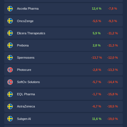
Ascelia Pharma
12,4 %
-7,8 %
OncoZenge
-5,5 %
-9,3 %
Elicera Therapeutics
5,9 %
-11,2 %
Prebona
2,8 %
-11,3 %
Spermosens
-13,7 %
-12,0 %
Photocure
-2,8 %
-13,3 %
SoftOx Solutions
-5,7 %
-14,4 %
EQL Pharma
-1,7 %
-15,8 %
AstraZeneca
-6,7 %
-18,5 %
Subgen AI
11,6 %
-19,0 %