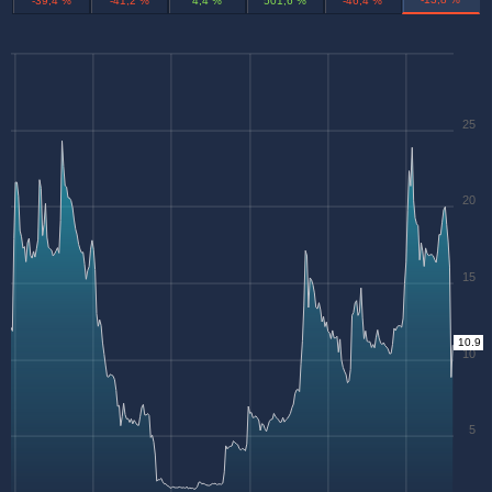
-39,4 %
-41,2 %
4,4 %
501,6 %
-46,4 %
25
20
15
10.9
10
5