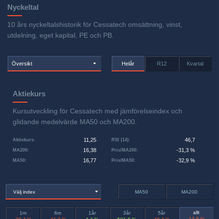
Nyckeltal
10 års nyckeltalshistorik för Cessatech omsättning, vinst,
utdelning, eget kapital, PE och PB.
Översikt
Helår
R12
Kvartal
Aktiekurs
Kursutveckling för Cessatech med jämförelseindex och
glidande medelvärde MA50 och MA200.
11,25
46,7
Aktiekurs
:
RSI (14)
:
16,38
-31,3 %
MA200
:
Pris/MA200
:
16,77
-32,9 %
MA50
:
Pris/MA50
:
Välj index
MA50
MA200
allt
1m
6m
1år
3år
5år
-13,8 %