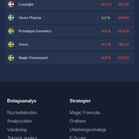
Curasight
-15,2 %
-25,3 %
Vicore Pharma
3,1 %
-26,9 %
Prostatype Genomics
-6,6 %
-32,4 %
Orexo
-0,1 %
-38,2 %
Magle Chemoswed
-5,9 %
-52,5 %
Bolagsanalys
Strategier
Nyckeltalsidan
Magic Formula
Analyssidan
Graham
Värdering
Utdelningsstrategi
Teknisk analys
F-Score