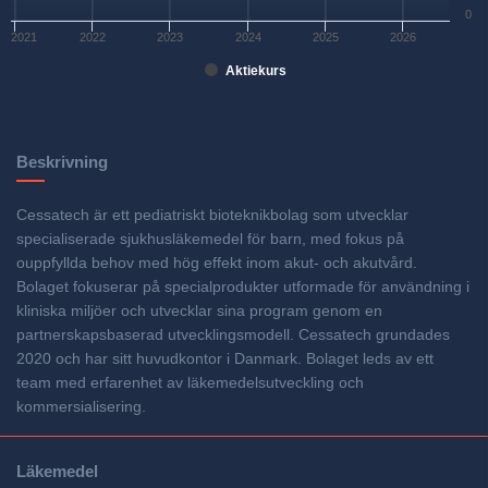
0
2021
2022
2023
2024
2025
2026
Aktiekurs
Beskrivning
Cessatech är ett pediatriskt bioteknikbolag som utvecklar
specialiserade sjukhusläkemedel för barn, med fokus på
ouppfyllda behov med hög effekt inom akut- och akutvård.
Bolaget fokuserar på specialprodukter utformade för användning i
kliniska miljöer och utvecklar sina program genom en
partnerskapsbaserad utvecklingsmodell. Cessatech grundades
2020 och har sitt huvudkontor i Danmark. Bolaget leds av ett
team med erfarenhet av läkemedelsutveckling och
kommersialisering.
Läkemedel