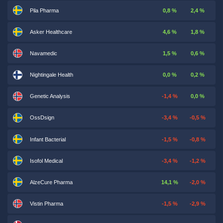
Pila Pharma
0,8 %
2,4 %
Asker Healthcare
4,6 %
1,8 %
Navamedic
1,5 %
0,6 %
Nightingale Health
0,0 %
0,2 %
Genetic Analysis
-1,4 %
0,0 %
OssDsign
-3,4 %
-0,5 %
Infant Bacterial
-1,5 %
-0,8 %
Isofol Medical
-3,4 %
-1,2 %
AlzeCure Pharma
14,1 %
-2,0 %
Vistin Pharma
-1,5 %
-2,9 %