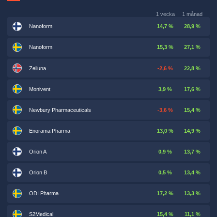
1 vecka
1 månad
Nanoform
14,7 %
28,9 %
Nanoform
15,3 %
27,1 %
Zelluna
-2,6 %
22,8 %
Monivent
3,9 %
17,6 %
Newbury Pharmaceuticals
-3,6 %
15,4 %
Enorama Pharma
13,0 %
14,9 %
Orion A
0,9 %
13,7 %
Orion B
0,5 %
13,4 %
ODI Pharma
17,2 %
13,3 %
S2Medical
15,4 %
11,1 %