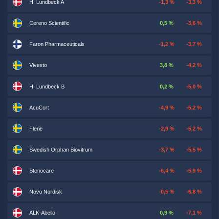
H. Lundbeck A
-1,3 %
-3,3 %
Cereno Scientific
0,5 %
-3,6 %
Faron Pharmaceuticals
-1,2 %
-3,7 %
Vivesto
3,8 %
-4,2 %
H. Lundbeck B
0,2 %
-5,0 %
AcuCort
-4,9 %
-5,2 %
Flerie
-2,9 %
-5,2 %
Swedish Orphan Biovitrum
-3,7 %
-5,5 %
Stenocare
-6,4 %
-5,9 %
Novo Nordisk
-0,5 %
-6,8 %
ALK-Abello
0,9 %
-7,1 %