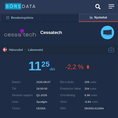
Nyckeltal
Bevakningslista
Cessatech
Hälsovård
·
Läkemedel
11
25
-2,2 %
dkk
Datum
:
Börsvärde
:
2026-08-07
209
mdkk
Tid
:
Enterprise Value
:
18:00:00
204
mdkk
Senaste rapport
:
Omsättning
:
Q1-2026
6,96
mdkk
Lista
:
Vinst
:
Spotlight
-9,84
mdkk
Ticker
:
ISIN
:
CESSA
DK0061411964