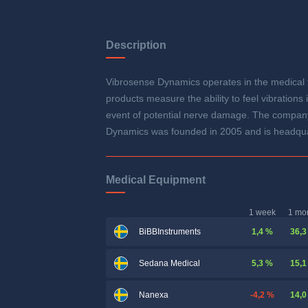
Description
Vibrosense Dynamics operates in the medical 
products measure the ability to feel vibrations
event of potential nerve damage. The company's
Dynamics was founded in 2005 and is headqu
Medical Equipment
1 week
1 mo
1,4 %
36,3
BiBBInstruments
5,3 %
15,1
Sedana Medical
-4,2 %
14,0
Nanexa