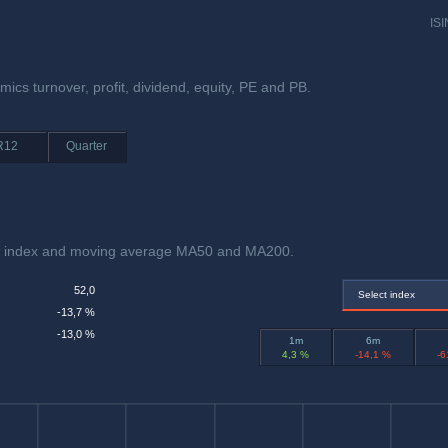
ISI
ics turnover, profit, dividend, equity, PE and PB.
R12
Quarter
h index and moving average MA50 and MA200.
52,0
Select index
-13,7 %
-13,0 %
1m
6m
4,3 %
-14,1 %
-6