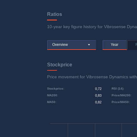
Ratios
10-year key figure history for Vibrosense Dynam
Overview
Year
Stockprice
Price movement for Vibrosense Dynamics wit
Stockprice
:
0,72
RSI (14)
:
MA200
:
0,83
Price/MA200
:
MA50
:
0,82
Price/MA50
: