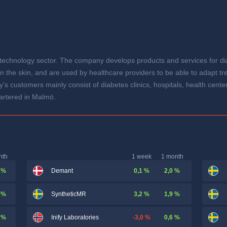
technology sector. The company develops products and services for d
 in the skin, and are used by healthcare providers to be able to adapt 
 customers mainly consist of diabetes clinics, hospitals, health cente
artered in Malmö.
nth
1 week
1 month
 %
0,1 %
2,0 %
Demant
 %
3,2 %
1,9 %
SyntheticMR
 %
-3,0 %
0,6 %
Inify Laboratories