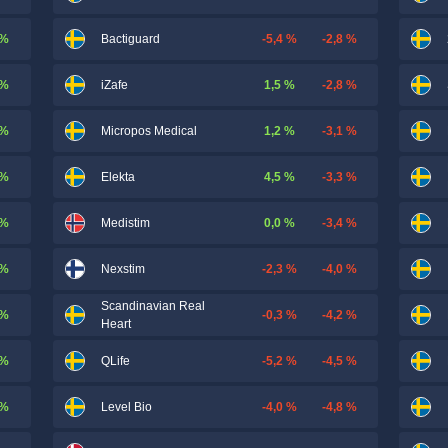
 %
-5,4 %
-2,8 %
Bactiguard
 %
1,5 %
-2,8 %
iZafe
 %
1,2 %
-3,1 %
Micropos Medical
 %
4,5 %
-3,3 %
Elekta
 %
0,0 %
-3,4 %
Medistim
 %
-2,3 %
-4,0 %
Nexstim
Scandinavian Real
 %
-0,3 %
-4,2 %
Heart
 %
-5,2 %
-4,5 %
QLife
 %
-4,0 %
-4,8 %
Level Bio