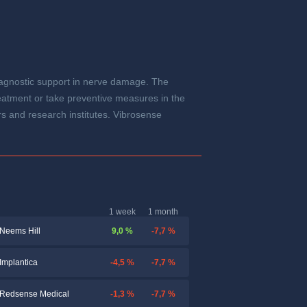
iagnostic support in nerve damage. The
treatment or take preventive measures in the
rs and research institutes. Vibrosense
1 week
1 month
9,0 %
-7,7 %
Neems Hill
-4,5 %
-7,7 %
Implantica
-1,3 %
-7,7 %
Redsense Medical