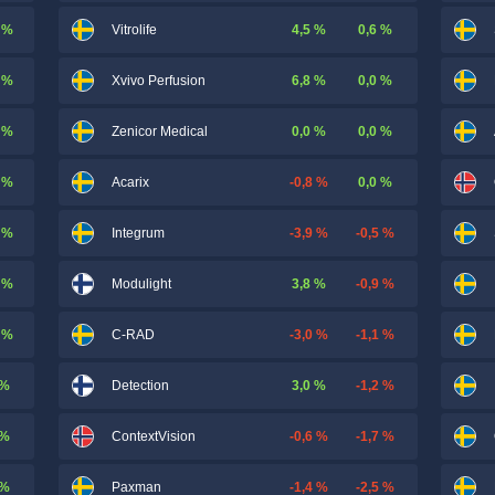
 %
4,5 %
0,6 %
Vitrolife
 %
6,8 %
0,0 %
Xvivo Perfusion
 %
0,0 %
0,0 %
Zenicor Medical
 %
-0,8 %
0,0 %
Acarix
 %
-3,9 %
-0,5 %
Integrum
 %
3,8 %
-0,9 %
Modulight
 %
-3,0 %
-1,1 %
C-RAD
 %
3,0 %
-1,2 %
Detection
 %
-0,6 %
-1,7 %
ContextVision
 %
-1,4 %
-2,5 %
Paxman