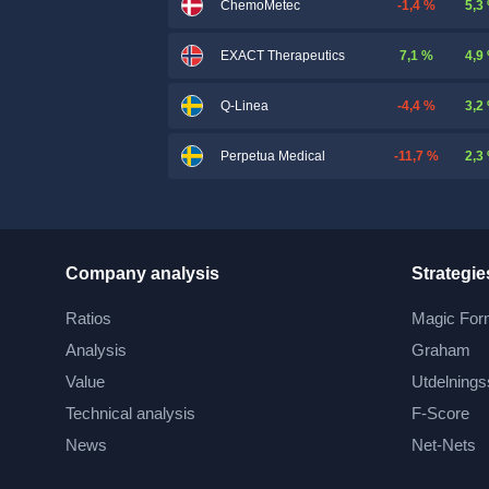
-1,4 %
5,3
ChemoMetec
7,1 %
4,9
EXACT Therapeutics
-4,4 %
3,2
Q-Linea
-11,7 %
2,3
Perpetua Medical
Company analysis
Strategie
Ratios
Magic For
Analysis
Graham
Value
Utdelnings
Technical analysis
F-Score
News
Net-Nets