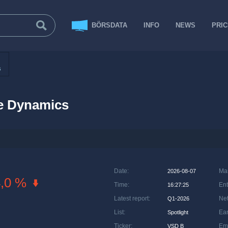
BÖRSDATA
INFO
NEWS
PRI
s
e Dynamics
Date
:
Ma
2026-08-07
4,0 %
Time
:
Ent
16:27:25
Latest report
:
Net
Q1-2026
List
:
Ea
Spotlight
Ticker
:
Em
VSD B