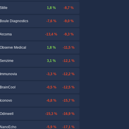
1,8 %
-8,7 %
Stille
-7,6 %
-9,0 %
Boule Diagnostics
-13,4 %
-9,3 %
Arcoma
1,8 %
-11,5 %
Observe Medical
3,1 %
-12,1 %
Senzime
-3,3 %
-12,2 %
Immunovia
-0,5 %
-12,5 %
BrainCool
-6,8 %
-15,7 %
Iconovo
-15,3 %
-16,9 %
Odinwell
-5,9 %
-17,1 %
NanoEcho