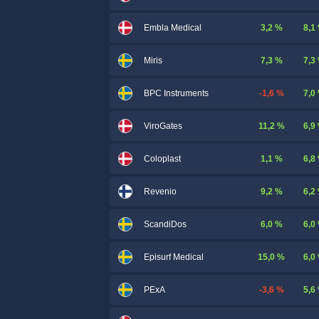
3,2 %
8,1
Embla Medical
7,3 %
7,3
Miris
-1,6 %
7,0
BPC Instruments
11,2 %
6,9
ViroGates
1,1 %
6,8
Coloplast
9,2 %
6,2
Revenio
6,0 %
6,0
ScandiDos
15,0 %
6,0
Episurf Medical
-3,6 %
5,6
PExA