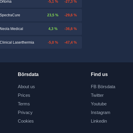
-5,1 %
-27,3 %
Ortoma
23,5 %
-29,6 %
SpectraCure
4,3 %
-36,6 %
Neola Medical
-5,0 %
-47,4 %
Clinical Laserthermia
Börsdata
Find us
About us
FB Börsdata
Prices
Twitter
Terms
Youtube
Privacy
Instagram
Cookies
Linkedin