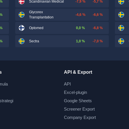
 %
-7,9 %
-5,7 %
Scandinavian Medical
Glycorex
 %
-4,6 %
-6,6 %
Transplantation
 %
0,0 %
-6,8 %
Optomed
 %
1,0 %
-7,0 %
Sectra
s
API & Export
mula
API
Excel-plugin
strategi
Google Sheets
Screener Export
Company Export