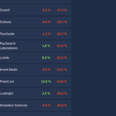
-5,3 %
-17,4 %
2cureX
-9,4 %
-18,7 %
Scibase
-1,3 %
-20,7 %
FluoGuide
RaySearch
1,8 %
-21,9 %
Laboratories
8,9 %
-22,5 %
Lumito
-9,0 %
-23,7 %
Invent Medic
12,6 %
-24,8 %
PolarCool
2,4 %
-26,8 %
Luxbright
-0,6 %
-26,9 %
Inhalation Sciences