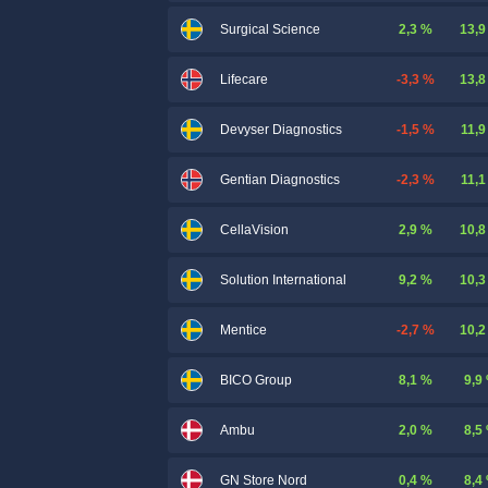
2,3 %
13,9
Surgical Science
-3,3 %
13,8
Lifecare
-1,5 %
11,9
Devyser Diagnostics
-2,3 %
11,1
Gentian Diagnostics
2,9 %
10,8
CellaVision
9,2 %
10,3
Solution International
-2,7 %
10,2
Mentice
8,1 %
9,9
BICO Group
2,0 %
8,5
Ambu
0,4 %
8,4
GN Store Nord