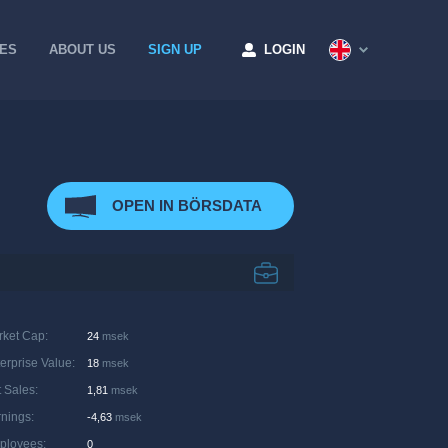
CES
ABOUT US
SIGN UP
LOGIN
OPEN IN BÖRSDATA
rket Cap
:
24
msek
erprise Value
:
18
msek
 Sales
:
1,81
msek
rnings
:
-4,63
msek
ployees
:
0