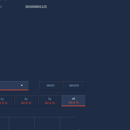
N
:
SE0006852125
MA50
MA200
all
1y
3y
5y
-85,6 %
1,3 %
-82,0 %
-92,4 %