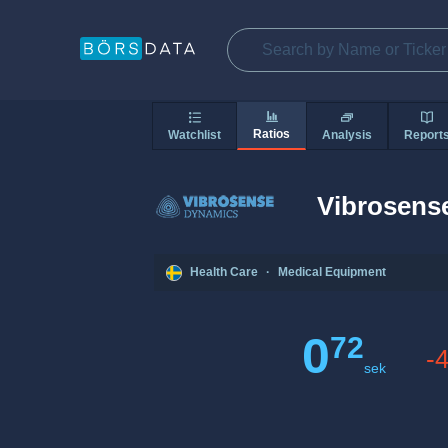
Ratios
Watchlist
Analysis
Report
Vibrosens
Health Care
·
Medical Equipment
0
72
-
sek