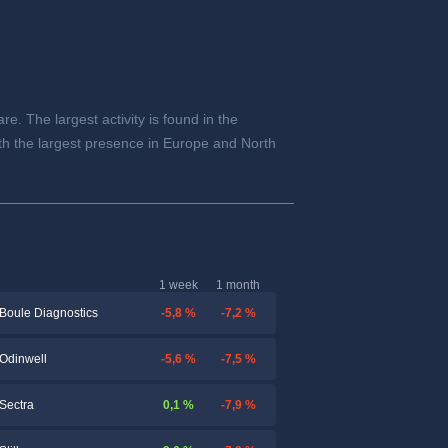
. The largest activity is found in the
ith the largest presence in Europe and North
1 week
1 month
-5,8 %
-7,2 %
Boule Diagnostics
-5,6 %
-7,5 %
Odinwell
0,1 %
-7,9 %
Sectra