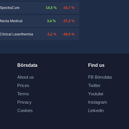
14,5 %
-34,7 %
SpectraCure
3,4 %
-37,2 %
Neola Medical
-3,2 %
-46,5 %
Clinical Laserthermia
Börsdata
Find us
About us
FB Börsdata
Prices
Twitter
Terms
Youtube
Privacy
Instagram
Cookies
Linkedin