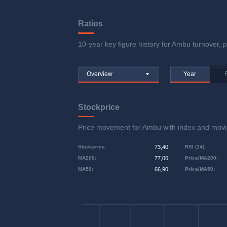
Ratios
10-year key figure history for Ambu turnover, p
Overview
Year
Stockprice
Price movement for Ambu with index and mo
Stockprice
:
73,40
RSI (14)
:
MA200
:
77,06
Price/MA200
:
MA50
:
66,90
Price/MA50
: