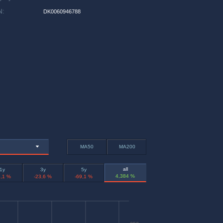
N
:
DK0060946788
MA50
MA200
all
1y
3y
5y
4,384 %
8,1 %
-23,6 %
-69,1 %