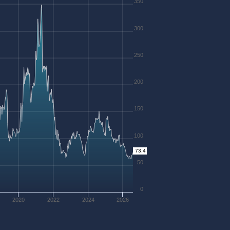
350
300
250
200
150
100
73.4
50
0
2020
2022
2024
2026