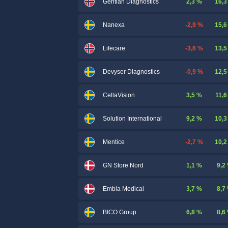
2,3 %
16,3
Gentian Diagnostics
-2,9 %
15,6
Nanexa
-3,6 %
13,5
Lifecare
-0,9 %
12,5
Devyser Diagnostics
3,5 %
11,6
CellaVision
9,2 %
10,3
Solution International
-2,7 %
10,2
Mentice
1,1 %
9,2
GN Store Nord
3,7 %
8,7
Embla Medical
6,8 %
8,6
BICO Group