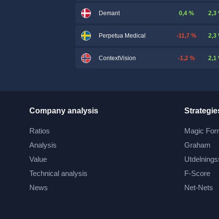
0,4 %
2,3
Demant
-11,7 %
2,3
Perpetua Medical
-1,2 %
2,1
ContextVision
Company analysis
Strategie
Ratios
Magic For
Analysis
Graham
Value
Utdelnings
Technical analysis
F-Score
News
Net-Nets