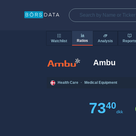
Ratios
Watchlist
Analysis
Report
Ambu
Health Care
·
Medical Equipment
73
40
dkk