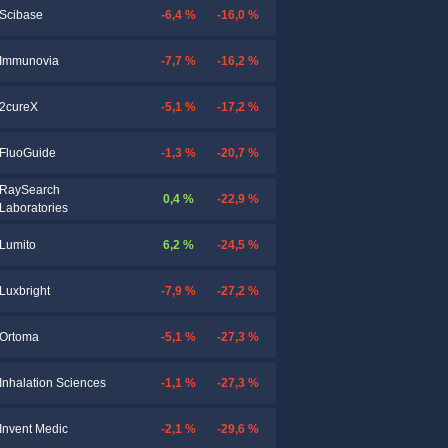
-6,4 %
-16,0 %
Scibase
-7,7 %
-16,2 %
Immunovia
-5,1 %
-17,2 %
2cureX
-1,3 %
-20,7 %
FluoGuide
RaySearch
0,4 %
-22,9 %
Laboratories
6,2 %
-24,5 %
Lumito
-7,9 %
-27,2 %
Luxbright
-5,1 %
-27,3 %
Ortoma
-1,1 %
-27,3 %
Inhalation Sciences
-2,1 %
-29,6 %
Invent Medic