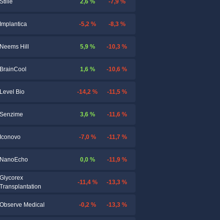
2,6 %
-7,9 %
Stille
-5,2 %
-8,3 %
Implantica
5,9 %
-10,3 %
Neems Hill
1,6 %
-10,6 %
BrainCool
-14,2 %
-11,5 %
Level Bio
3,6 %
-11,6 %
Senzime
-7,0 %
-11,7 %
Iconovo
0,0 %
-11,9 %
NanoEcho
Glycorex
-11,4 %
-13,3 %
Transplantation
-0,2 %
-13,3 %
Observe Medical