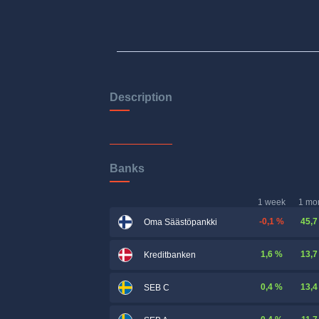
Description
Banks
1 week
1 mo
-0,1 %
45,7
Oma Säästöpankki
1,6 %
13,7
Kreditbanken
0,4 %
13,4
SEB C