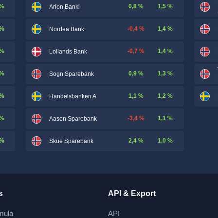
 %
0,8 %
1,5 %
Arion Banki
 %
-0,4 %
1,4 %
Nordea Bank
 %
-0,7 %
1,4 %
Lollands Bank
 %
0,9 %
1,3 %
Sogn Sparebank
 %
1,1 %
1,2 %
Handelsbanken A
 %
-3,4 %
1,1 %
Aasen Sparebank
 %
2,4 %
1,0 %
Skue Sparebank
s
API & Export
mula
API