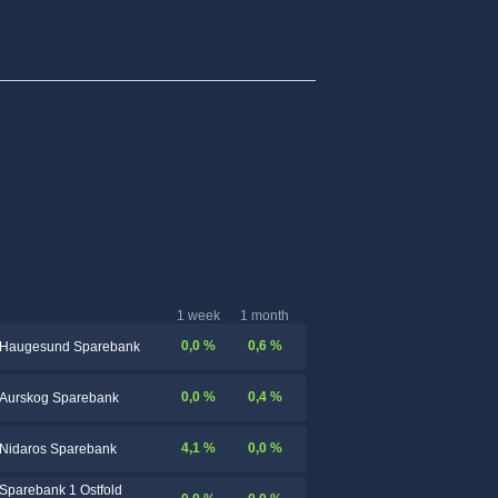
1 week
1 month
0,0 %
0,6 %
Haugesund Sparebank
0,0 %
0,4 %
Aurskog Sparebank
4,1 %
0,0 %
Nidaros Sparebank
Sparebank 1 Ostfold