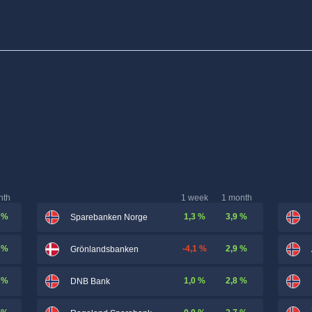
nth
1 week
1 month
 %
1,3 %
3,9 %
Sparebanken Norge
 %
-4,1 %
2,9 %
Grönlandsbanken
 %
1,0 %
2,8 %
DNB Bank