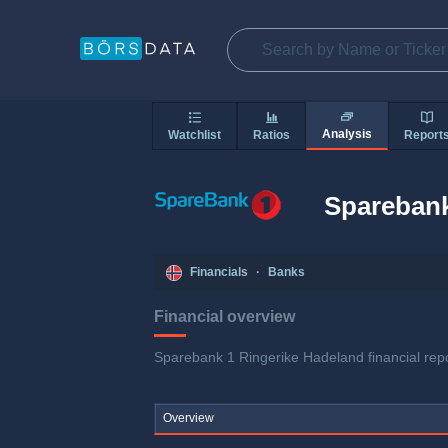
Analysis
Watchlist
Ratios
Report
Sparebank
Financials
·
Banks
Financial overview
Sparebank 1 Ringerike Hadeland financial repo
Overview