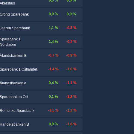
0,0 %
0,0 %
Akershus
0,0 %
0,0 %
Grong Sparebank
1,1 %
-0,3 %
Jaeren Sparebank
Sparebank 1
1,4 %
-0,7 %
Nordmore
-0,7 %
-0,9 %
Ålandsbanken B
-1,4 %
-1,0 %
Sparebank 1 Ostlandet
0,4 %
-1,1 %
Ålandsbanken A
0,1 %
-1,2 %
Sparebanken Ost
-3,5 %
-1,3 %
Romerike Sparebank
0,9 %
-1,8 %
Handelsbanken B