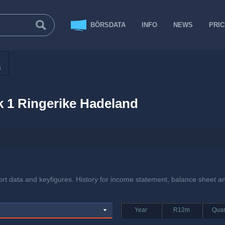
BÖRSDATA
INFO
NEWS
PRI
s
 1 Ringerike Hadeland
rt data and keyfigures. History for income statement, balance sheet an
Year
R12m
Quar