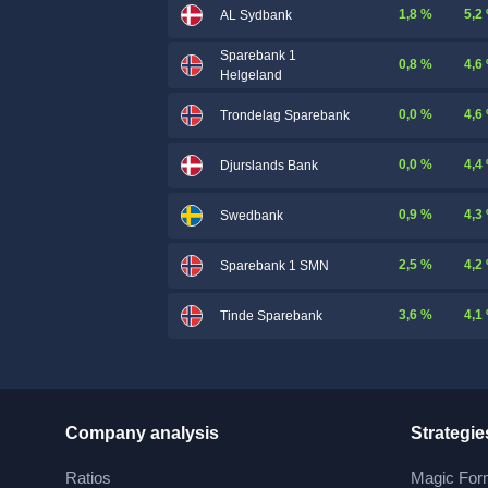
1,8 %
5,2
AL Sydbank
Sparebank 1
0,8 %
4,6
Helgeland
0,0 %
4,6
Trondelag Sparebank
0,0 %
4,4
Djurslands Bank
0,9 %
4,3
Swedbank
2,5 %
4,2
Sparebank 1 SMN
3,6 %
4,1
Tinde Sparebank
Company analysis
Strategie
Ratios
Magic For