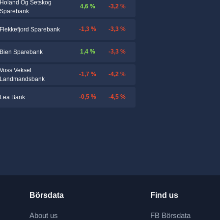
Holand Og Setskog
4,6 %
-3,2 %
Sparebank
-1,3 %
-3,3 %
Flekkefjord Sparebank
1,4 %
-3,3 %
Bien Sparebank
Voss Veksel
-1,7 %
-4,2 %
Landmandsbank
-0,5 %
-4,5 %
Lea Bank
Börsdata
Find us
About us
FB Börsdata