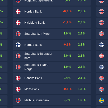
 %
0,0 %
2,7 %
Rogaland Sparebank
 %
-0,3 %
2,5 %
Nordea Bank
 %
-1,1 %
2,5 %
Hvidbjerg Bank
 %
1,0 %
2,4 %
Sparebanken More
 %
-0,1 %
2,3 %
Nordea Bank
Sparebank 68 grader
 %
8,0 %
2,2 %
nord
Sparebank 1 Nord-
 %
1,0 %
2,2 %
Norge
 %
0,4 %
2,1 %
Danske Bank
 %
-0,3 %
1,8 %
Mons Bank
 %
2,7 %
1,6 %
Melhus Sparebank