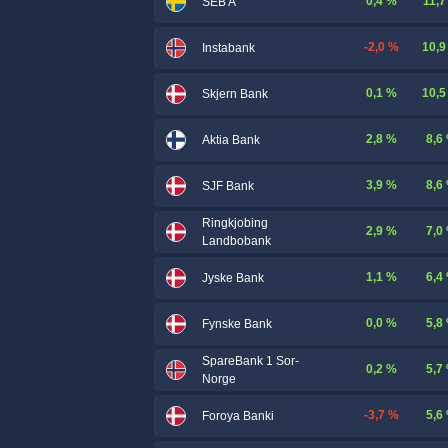
0,4 %
11,7
SEB A
-2,0 %
10,9
Instabank
0,1 %
10,5
Skjern Bank
2,8 %
8,6
Aktia Bank
3,9 %
8,6
SJF Bank
Ringkjobing
2,9 %
7,0
Landbobank
1,1 %
6,4
Jyske Bank
0,0 %
5,8
Fynske Bank
SpareBank 1 Sor-
0,2 %
5,7
Norge
-3,7 %
5,6
Foroya Banki