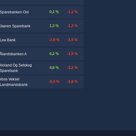
0,1 %
-1,1 %
Sparebanken Ost
1,3 %
-1,3 %
Jaeren Sparebank
-2,9 %
-1,5 %
Lea Bank
0,2 %
-1,5 %
Ålandsbanken A
Holand Og Setskog
4,6 %
-3,2 %
Sparebank
Voss Veksel
-5,5 %
-3,9 %
Landmandsbank