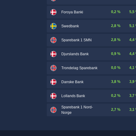
0,2 %
5,5
Foroya Banki
2,8 %
5,1
Swedbank
2,8 %
4,4
Sparebank 1 SMN
0,9 %
4,4
Djurslands Bank
0,0 %
4,1
Trondelag Sparebank
3,8 %
3,9
Danske Bank
0,2 %
3,7
Lollands Bank
Sparebank 1 Nord-
2,7 %
3,1
Norge