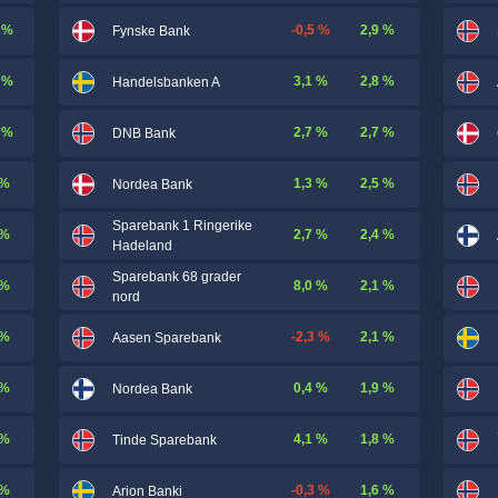
 %
-0,5 %
2,9 %
Fynske Bank
 %
3,1 %
2,8 %
Handelsbanken A
 %
2,7 %
2,7 %
DNB Bank
 %
1,3 %
2,5 %
Nordea Bank
Sparebank 1 Ringerike
 %
2,7 %
2,4 %
Hadeland
Sparebank 68 grader
 %
8,0 %
2,1 %
nord
 %
-2,3 %
2,1 %
Aasen Sparebank
 %
0,4 %
1,9 %
Nordea Bank
 %
4,1 %
1,8 %
Tinde Sparebank
 %
-0,3 %
1,6 %
Arion Banki