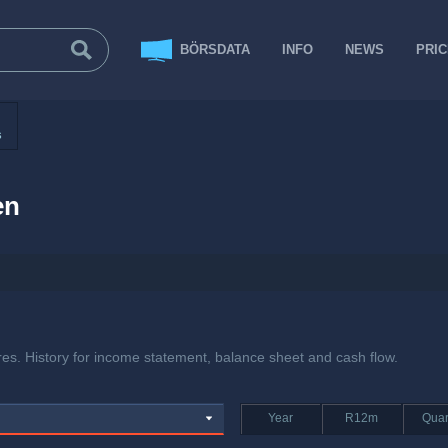
BÖRSDATA
INFO
NEWS
PRI
s
en
res. History for income statement, balance sheet and cash flow.
Year
R12m
Quar