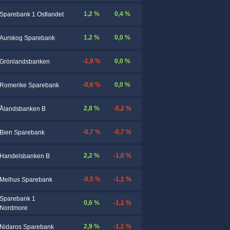
1,2 %
0,4 %
Sparebank 1 Ostlandet
1,2 %
0,0 %
Aurskog Sparebank
-1,9 %
0,0 %
Grönlandsbanken
-0,6 %
0,0 %
Romerike Sparebank
2,8 %
-0,2 %
Ålandsbanken B
-0,7 %
-0,7 %
Bien Sparebank
2,2 %
-1,0 %
Handelsbanken B
-0,5 %
-1,1 %
Melhus Sparebank
Sparebank 1
0,6 %
-1,1 %
Nordmore
2,9 %
-1,1 %
Nidaros Sparebank