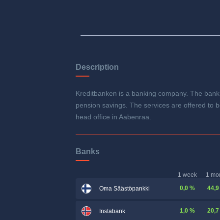
Description
Kreditbanken is a banking company. The bank o
pension savings. The services are offered to b
head office in Aabenraa.
Banks
1 week
1 mo
0,0 %
44,9
Oma Säästöpankki
1,0 %
20,7
Instabank