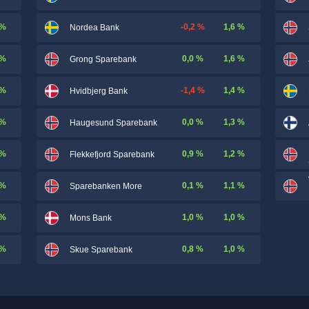
 %
-0,2 %
1,6 %
Nordea Bank
 %
0,0 %
1,6 %
Grong Sparebank
 %
-1,4 %
1,4 %
Hvidbjerg Bank
 %
0,0 %
1,3 %
Haugesund Sparebank
 %
0,9 %
1,2 %
Flekkefjord Sparebank
 %
0,1 %
1,1 %
Sparebanken More
 %
1,0 %
1,0 %
Mons Bank
 %
0,8 %
1,0 %
Skue Sparebank