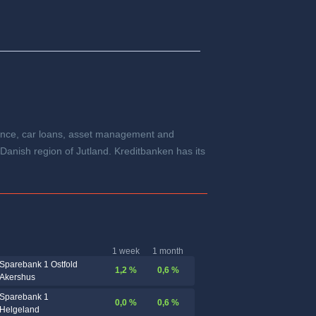
inance, car loans, asset management and
Danish region of Jutland. Kreditbanken has its
1 week
1 month
Sparebank 1 Ostfold
1,2 %
0,6 %
Akershus
Sparebank 1
0,0 %
0,6 %
Helgeland