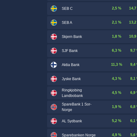
2,5 %
14,7
SEB C
2,1 %
13,2
SEB A
1,8 %
10,9
Skjern Bank
6,3 %
9,7
SJF Bank
11,3 %
9,4
Aktia Bank
4,3 %
8,1
Jyske Bank
Ringkjobing
4,5 %
6,9
Landbobank
SpareBank 1 Sor-
1,9 %
6,8
Norge
5,2 %
6,1
AL Sydbank
4,9 %
5,6
Sparebanken Norge