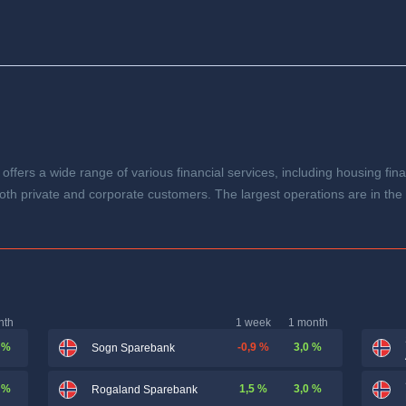
ffers a wide range of various financial services, including housing f
oth private and corporate customers. The largest operations are in the 
nth
1 week
1 month
 %
-0,9 %
3,0 %
Sogn Sparebank
 %
1,5 %
3,0 %
Rogaland Sparebank