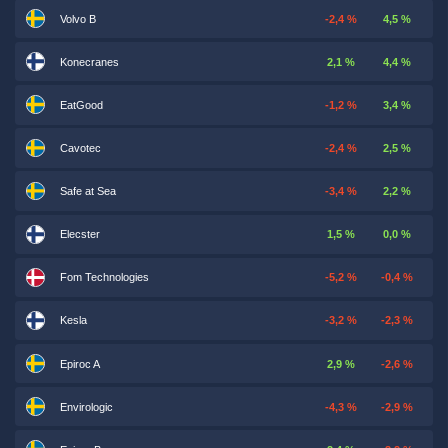
Volvo B
-2,4 %
4,5 %
Konecranes
2,1 %
4,4 %
EatGood
-1,2 %
3,4 %
Cavotec
-2,4 %
2,5 %
Safe at Sea
-3,4 %
2,2 %
Elecster
1,5 %
0,0 %
Fom Technologies
-5,2 %
-0,4 %
Kesla
-3,2 %
-2,3 %
Epiroc A
2,9 %
-2,6 %
Envirologic
-4,3 %
-2,9 %