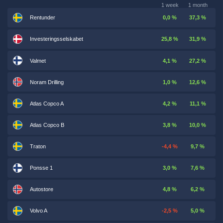
1 week
1 month
Rentunder
0,0 %
37,3 %
Investeringsselskabet
25,8 %
31,9 %
Valmet
4,1 %
27,2 %
Noram Drilling
1,0 %
12,6 %
Atlas Copco A
4,2 %
11,1 %
Atlas Copco B
3,8 %
10,0 %
Traton
-4,4 %
9,7 %
Ponsse 1
3,0 %
7,6 %
Autostore
4,8 %
6,2 %
Volvo A
-2,5 %
5,0 %