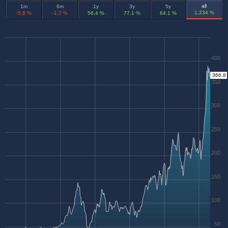
all
1m
6m
1y
3y
5y
1,234 %
-5,8 %
-1,7 %
56,4 %
77,1 %
64,1 %
400
366.8
350
300
250
200
150
100
50