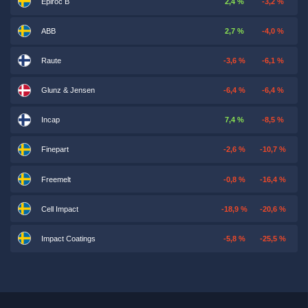
Epiroc B
2,4 %
-3,2 %
ABB
2,7 %
-4,0 %
Raute
-3,6 %
-6,1 %
Glunz & Jensen
-6,4 %
-6,4 %
Incap
7,4 %
-8,5 %
Finepart
-2,6 %
-10,7 %
Freemelt
-0,8 %
-16,4 %
Cell Impact
-18,9 %
-20,6 %
Impact Coatings
-5,8 %
-25,5 %