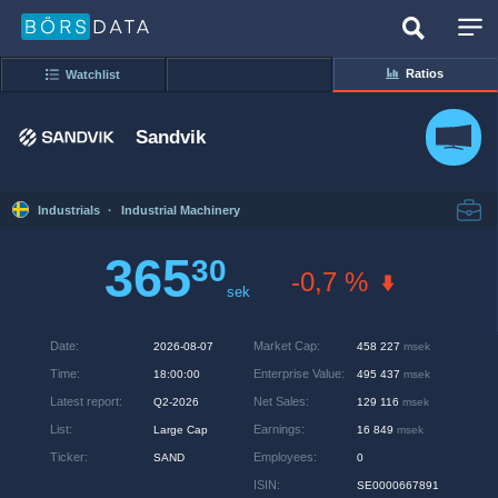
Ratios
Watchlist
Sandvik
Industrials
·
Industrial Machinery
365
30
-0,7 %
sek
Date
:
Market Cap
:
2026-08-07
458 227
msek
Time
:
Enterprise Value
:
18:00:00
495 437
msek
Latest report
:
Net Sales
:
Q2-2026
129 116
msek
List
:
Earnings
:
Large Cap
16 849
msek
Ticker
:
Employees
:
SAND
0
ISIN
:
SE0000667891