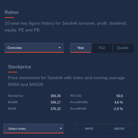
Ratios
10-year key figure history for Sandvik turnover, profit, dividend,
equity, PE and PB.
Overview
Year
R12
Quarter
Stockprice
Price movement for Sandvik with index and moving average
MA50 and MA200.
365,30
50,6
Stockprice
:
RSI (14)
:
349,17
4,6 %
MA200
:
Price/MA200
:
376,32
-2,9 %
MA50
:
Price/MA50
:
Select index
MA50
MA200