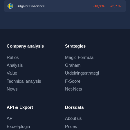
Alligator Bioscience
-10,3 %
-78,7 %
Company analysis
Strategies
Ratios
Magic Formula
Analysis
Graham
Value
Utdelningsstrategi
Technical analysis
F-Score
News
Net-Nets
API & Export
Börsdata
API
About us
Excel-plugin
Prices