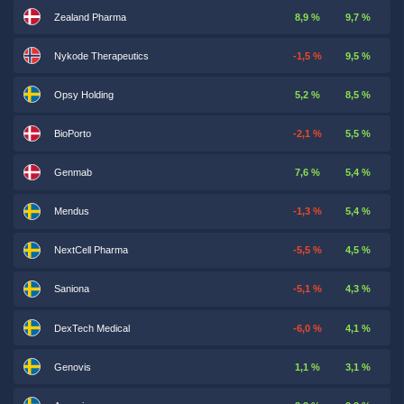
Zealand Pharma
8,9 %
9,7 %
Nykode Therapeutics
-1,5 %
9,5 %
Opsy Holding
5,2 %
8,5 %
BioPorto
-2,1 %
5,5 %
Genmab
7,6 %
5,4 %
Mendus
-1,3 %
5,4 %
NextCell Pharma
-5,5 %
4,5 %
Saniona
-5,1 %
4,3 %
DexTech Medical
-6,0 %
4,1 %
Genovis
1,1 %
3,1 %