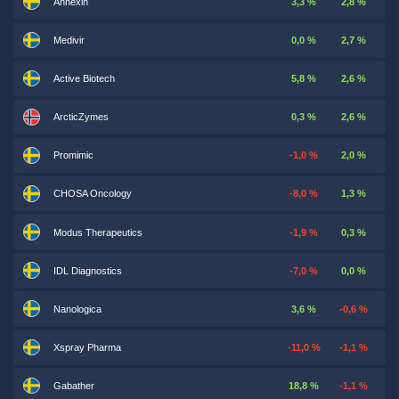
Annexin
3,3 %
2,8 %
Medivir
0,0 %
2,7 %
Active Biotech
5,8 %
2,6 %
ArcticZymes
0,3 %
2,6 %
Promimic
-1,0 %
2,0 %
CHOSA Oncology
-8,0 %
1,3 %
Modus Therapeutics
-1,9 %
0,3 %
IDL Diagnostics
-7,0 %
0,0 %
Nanologica
3,6 %
-0,6 %
Xspray Pharma
-11,0 %
-1,1 %
Gabather
18,8 %
-1,1 %