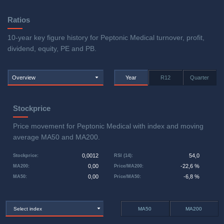
Ratios
10-year key figure history for Peptonic Medical turnover, profit,
dividend, equity, PE and PB.
Overview
Year
R12
Quarter
Stockprice
Price movement for Peptonic Medical with index and moving
average MA50 and MA200.
0,0012
54,0
Stockprice
:
RSI (14)
:
0,00
-22,6 %
MA200
:
Price/MA200
:
0,00
-6,8 %
MA50
:
Price/MA50
:
Select index
MA50
MA200