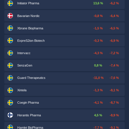
Initiator Pharma
13,6 %
-6,2 %
Bavarian Nordic
-0,8 %
-6,4 %
Xbrane Biopharma
-1,5 %
-6,5 %
ExpreS2ion Biotech
-0,3 %
-6,9 %
Intervacc
-4,3 %
-7,2 %
SenzaGen
0,8 %
-7,4 %
Guard Therapeutics
-11,0 %
-7,6 %
Xintela
-1,3 %
-8,1 %
Coegin Pharma
-4,1 %
-8,7 %
Herantis Pharma
4,5 %
-8,9 %
Hamlet BioPharma
-7,7 %
-9,1 %