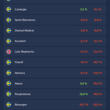
Cantargia
3,1 %
-9,1 %
Sprint Bioscience
-2,8 %
-9,8 %
Diamyd Medical
-1,9 %
-9,8 %
AcouSort
-2,3 %
-11,1 %
Lytix Biopharma
-2,3 %
-12,2 %
Fluicell
-3,5 %
-16,7 %
Alzinova
-8,3 %
-24,0 %
Attana
0,0 %
-25,0 %
Respiratorius
12,0 %
-30,0 %
Biosergen
-53,7 %
-52,5 %