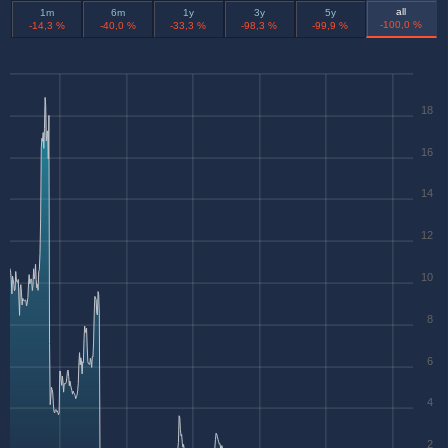
all
1m
6m
1y
3y
5y
-100,0 %
-14,3 %
-40,0 %
-33,3 %
-98,3 %
-99,9 %
18
16
14
12
10
8
6
4
2