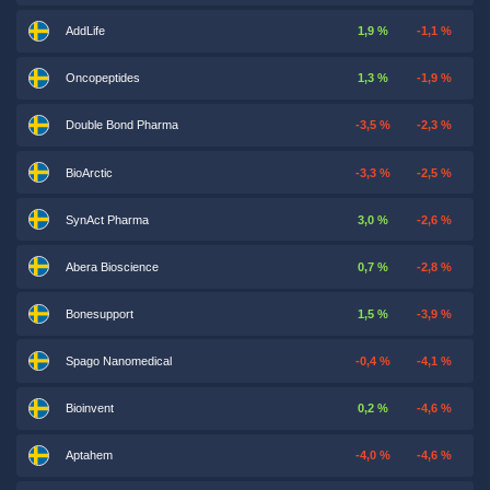
AddLife
1,9 %
-1,1 %
Oncopeptides
1,3 %
-1,9 %
Double Bond Pharma
-3,5 %
-2,3 %
BioArctic
-3,3 %
-2,5 %
SynAct Pharma
3,0 %
-2,6 %
Abera Bioscience
0,7 %
-2,8 %
Bonesupport
1,5 %
-3,9 %
Spago Nanomedical
-0,4 %
-4,1 %
Bioinvent
0,2 %
-4,6 %
Aptahem
-4,0 %
-4,6 %