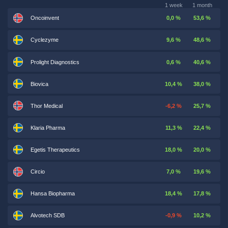
1 week
1 month
Oncoinvent
0,0 %
53,6 %
Cyclezyme
9,6 %
48,6 %
Prolight Diagnostics
0,6 %
40,6 %
Biovica
10,4 %
38,0 %
Thor Medical
-6,2 %
25,7 %
Klaria Pharma
11,3 %
22,4 %
Egetis Therapeutics
18,0 %
20,0 %
Circio
7,0 %
19,6 %
Hansa Biopharma
18,4 %
17,8 %
Alvotech SDB
-0,9 %
10,2 %