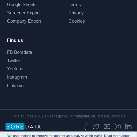
Google Sheets
Terms
Screener Export
Privacy
Company Export
Cookies
Find us
FB Börsdata
Twitter
Youtube
Instagram
Linkedin
Data sources ©2023 NasdaqOmx, Morningstar, Millistream, Börsdata
We use cookies to improve the content and analyze webb traffic. Read more about