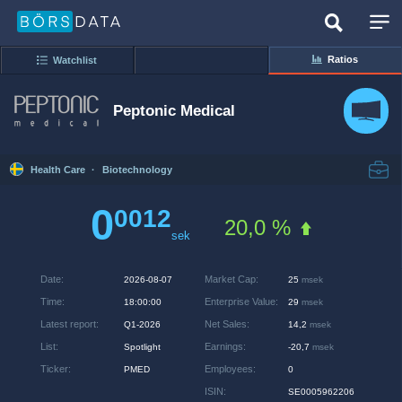
Ratios
Watchlist
Peptonic Medical
Health Care
·
Biotechnology
0
0012
20,0 %
sek
Date
:
Market Cap
:
2026-08-07
25
msek
Time
:
Enterprise Value
:
18:00:00
29
msek
Latest report
:
Net Sales
:
Q1-2026
14,2
msek
List
:
Earnings
:
Spotlight
-20,7
msek
Ticker
:
Employees
:
PMED
0
ISIN
:
SE0005962206