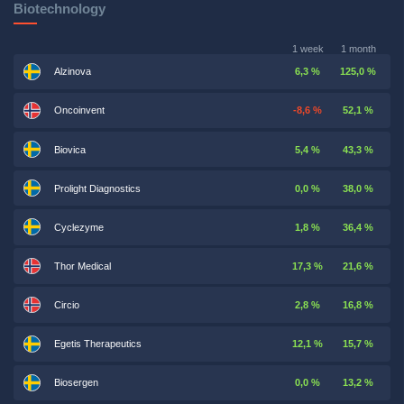
Biotechnology
1 week
1 month
Alzinova
6,3 %
125,0 %
Oncoinvent
-8,6 %
52,1 %
Biovica
5,4 %
43,3 %
Prolight Diagnostics
0,0 %
38,0 %
Cyclezyme
1,8 %
36,4 %
Thor Medical
17,3 %
21,6 %
Circio
2,8 %
16,8 %
Egetis Therapeutics
12,1 %
15,7 %
Biosergen
0,0 %
13,2 %