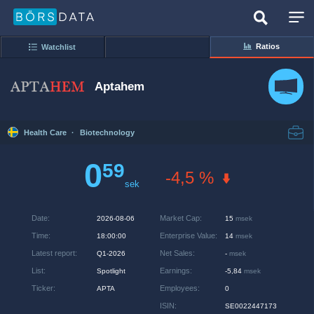
Ratios
Watchlist
Aptahem
Health Care
·
Biotechnology
0
59
-4,5 %
sek
Date
:
Market Cap
:
2026-08-06
15
msek
Time
:
Enterprise Value
:
18:00:00
14
msek
Latest report
:
Net Sales
:
Q1-2026
-
msek
List
:
Earnings
:
Spotlight
-5,84
msek
Ticker
:
Employees
:
APTA
0
ISIN
:
SE0022447173