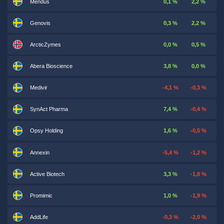
Mendus
0,1 %
2,2 %
Genovis
0,3 %
2,2 %
ArcticZymes
0,0 %
0,5 %
Abera Bioscience
3,8 %
0,0 %
Medivir
-4,1 %
-0,3 %
SynAct Pharma
7,4 %
-0,4 %
Opsy Holding
1,6 %
-0,5 %
Annexin
-5,4 %
-1,2 %
Active Biotech
3,3 %
-1,8 %
Promimic
1,0 %
-1,9 %
AddLife
-0,3 %
-2,0 %