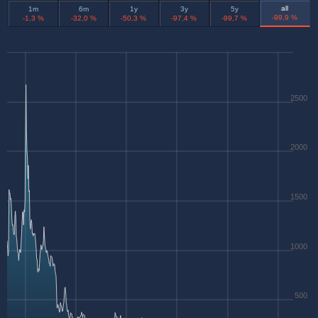
all
1m
6m
1y
3y
5y
-99,9 %
-1,3 %
-32,0 %
-50,3 %
-97,4 %
-99,7 %
2500
2000
1500
1000
500