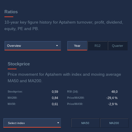
Ratios
10-year key figure history for Aptahem turnover, profit, dividend,
equity, PE and PB.
Overview
Year
R12
Quarter
Stockprice
Price movement for Aptahem with index and moving average
MA50 and MA200.
0,59
48,0
Stockprice
:
RSI (14)
:
0,84
-29,4 %
MA200
:
Price/MA200
:
0,61
-2,9 %
MA50
:
Price/MA50
:
Select index
MA50
MA200