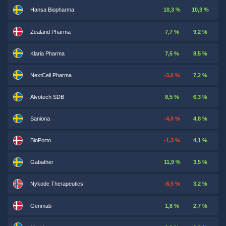
Hansa Biopharma
10,3 %
10,3 %
Zealand Pharma
7,7 %
9,2 %
Klaria Pharma
7,5 %
8,5 %
NextCell Pharma
-3,6 %
7,2 %
Alvotech SDB
8,5 %
6,3 %
Saniona
-4,0 %
4,8 %
BioPorto
-1,3 %
4,1 %
Gabather
11,9 %
3,5 %
Nykode Therapeutics
-8,5 %
3,2 %
Genmab
1,8 %
2,7 %