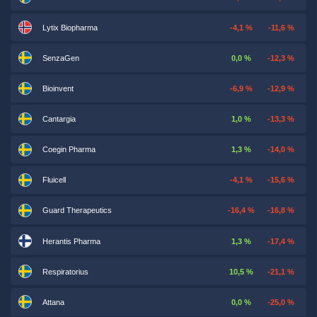
Lytix Biopharma
-4,1 %
-11,6 %
SenzaGen
0,0 %
-12,3 %
Bioinvent
-6,9 %
-12,9 %
Cantargia
1,0 %
-13,3 %
Coegin Pharma
1,3 %
-14,0 %
Fluicell
-4,1 %
-15,6 %
Guard Therapeutics
-16,4 %
-16,8 %
Herantis Pharma
1,3 %
-17,4 %
Respiratorius
10,5 %
-21,1 %
Attana
0,0 %
-25,0 %