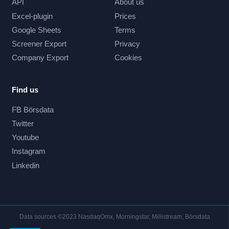
API
About us
Excel-plugin
Prices
Google Sheets
Terms
Screener Export
Privacy
Company Export
Cookies
Find us
FB Börsdata
Twitter
Youtube
Instagram
Linkedin
Data sources ©2023 NasdaqOmx, Morningstar, Millistream, Börsdata