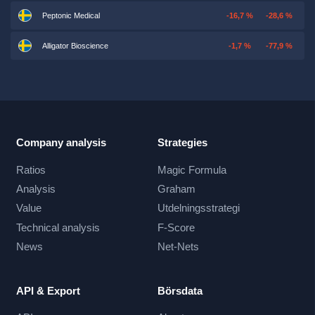
Peptonic Medical
-16,7 %
-28,6 %
Alligator Bioscience
-1,7 %
-77,9 %
Company analysis
Strategies
Ratios
Magic Formula
Analysis
Graham
Value
Utdelningsstrategi
Technical analysis
F-Score
News
Net-Nets
API & Export
Börsdata