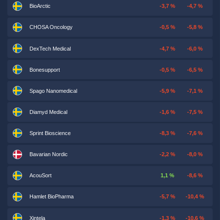
BioArctic
-3,7 %
-4,7 %
CHOSA Oncology
-0,5 %
-5,8 %
DexTech Medical
-4,7 %
-6,0 %
Bonesupport
-0,5 %
-6,5 %
Spago Nanomedical
-5,9 %
-7,1 %
Diamyd Medical
-1,6 %
-7,5 %
Sprint Bioscience
-8,3 %
-7,6 %
Bavarian Nordic
-2,2 %
-8,0 %
AcouSort
1,1 %
-8,6 %
Hamlet BioPharma
-5,7 %
-10,4 %
Xintela
-1,3 %
-10,6 %