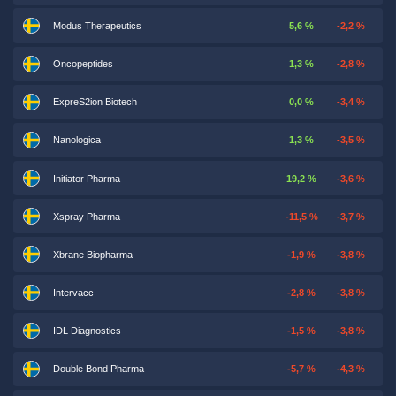
Modus Therapeutics
5,6 %
-2,2 %
Oncopeptides
1,3 %
-2,8 %
ExpreS2ion Biotech
0,0 %
-3,4 %
Nanologica
1,3 %
-3,5 %
Initiator Pharma
19,2 %
-3,6 %
Xspray Pharma
-11,5 %
-3,7 %
Xbrane Biopharma
-1,9 %
-3,8 %
Intervacc
-2,8 %
-3,8 %
IDL Diagnostics
-1,5 %
-3,8 %
Double Bond Pharma
-5,7 %
-4,3 %