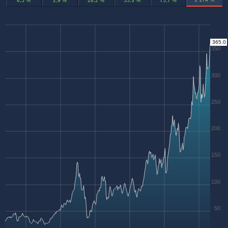
4,5 %
2,9 %
28,2 %
55,3 %
75,7 %
365.0
350
300
250
200
150
100
50