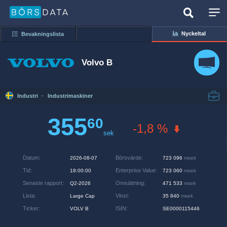
Nyckeltal
Bevakningslista
Volvo B
Industri
·
Industrimaskiner
355
60
-1,8 %
sek
Datum
:
Börsvärde
:
2026-08-07
723 096
msek
Tid
:
Enterprise Value
:
18:00:00
723 060
msek
Senaste rapport
:
Omsättning
:
Q2-2026
471 533
msek
Lista
:
Vinst
:
Large Cap
35 840
msek
Ticker
:
ISIN
:
VOLV B
SE0000115446