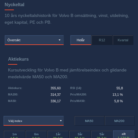
Nyckeltal
10 års nyckeltalshistorik för Volvo B omsättning, vinst, utdelning,
eget kapital, PE och PB.
Översikt
Helår
R12
Kvartal
Aktiekurs
Kursutveckling för Volvo B med jämförelseindex och glidande
medelvärde MA50 och MA200.
355,60
55,8
Aktiekurs
:
RSI (14)
:
314,37
13,1 %
MA200
:
Pris/MA200
:
336,17
5,8 %
MA50
:
Pris/MA50
:
Välj index
MA50
MA200
allt
1m
6m
1år
3år
5år
1 174 %