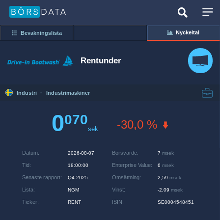
Nyckeltal
Bevakningslista
Rentunder
Industri
·
Industrimaskiner
0
070
-30,0 %
sek
Datum
:
Börsvärde
:
2026-08-07
7
msek
Tid
:
Enterprise Value
:
18:00:00
6
msek
Senaste rapport
:
Omsättning
:
Q4-2025
2,59
msek
Lista
:
Vinst
:
NGM
-2,09
msek
Ticker
:
ISIN
:
RENT
SE0004548451