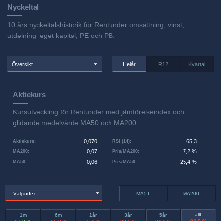
Nyckeltal
10 års nyckeltalshistorik för Rentunder omsättning, vinst,
utdelning, eget kapital, PE och PB.
Översikt
Helår
R12
Kvartal
Aktiekurs
Kursutveckling för Rentunder med jämförelseindex och
glidande medelvärde MA50 och MA200.
0,070
65,3
Aktiekurs
:
RSI (14)
:
0,07
7,2 %
MA200
:
Pris/MA200
:
0,06
25,4 %
MA50
:
Pris/MA50
:
Välj index
MA50
MA200
allt
1m
6m
1år
3år
5år
-98,8 %