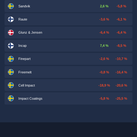
Sandvik
2,6 %
-5,8 %
Raute
-3,6 %
-6,1 %
Glunz & Jensen
-6,4 %
-6,4 %
Incap
7,4 %
-8,5 %
Finepart
-2,6 %
-10,7 %
Freemelt
-0,8 %
-16,4 %
Cell Impact
-18,9 %
-20,6 %
Impact Coatings
-5,8 %
-25,5 %