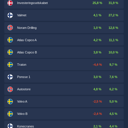
Investeringsselskabet
25,8 %
31,9 %
Valmet
4,1 %
27,2 %
Noram Drilling
1,0 %
12,6 %
Atlas Copco A
4,2 %
11,1 %
Atlas Copco B
3,8 %
10,0 %
Traton
-4,4 %
9,7 %
Ponsse 1
3,0 %
7,6 %
Autostore
4,8 %
6,2 %
Volvo A
-2,5 %
5,0 %
Volvo B
-2,4 %
4,5 %
Konecranes
2,1 %
4,4 %