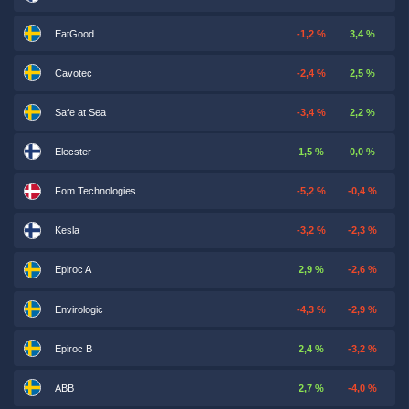
EatGood
-1,2 %
3,4 %
Cavotec
-2,4 %
2,5 %
Safe at Sea
-3,4 %
2,2 %
Elecster
1,5 %
0,0 %
Fom Technologies
-5,2 %
-0,4 %
Kesla
-3,2 %
-2,3 %
Epiroc A
2,9 %
-2,6 %
Envirologic
-4,3 %
-2,9 %
Epiroc B
2,4 %
-3,2 %
ABB
2,7 %
-4,0 %