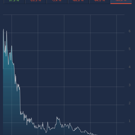
37,3 %
-26,3 %
-5,4 %
-88,8 %
-94,0 %
6
5
4
3
2
1