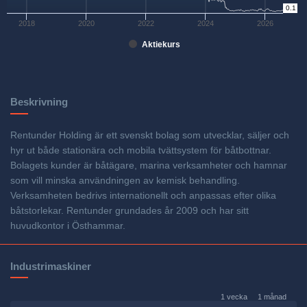
0.1
0
2018
2020
2022
2024
2026
Aktiekurs
Beskrivning
Rentunder Holding är ett svenskt bolag som utvecklar, säljer och
hyr ut både stationära och mobila tvättsystem för båtbottnar.
Bolagets kunder är båtägare, marina verksamheter och hamnar
som vill minska användningen av kemisk behandling.
Verksamheten bedrivs internationellt och anpassas efter olika
båtstorlekar. Rentunder grundades år 2009 och har sitt
huvudkontor i Östhammar.
Industrimaskiner
1 vecka
1 månad