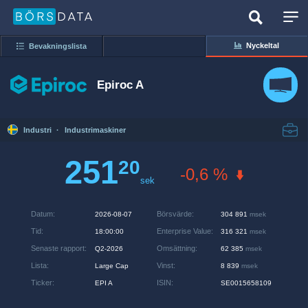
Nyckeltal
Bevakningslista
Epiroc A
Industri
·
Industrimaskiner
251
20
-0,6 %
sek
Datum
:
Börsvärde
:
2026-08-07
304 891
msek
Tid
:
Enterprise Value
:
18:00:00
316 321
msek
Senaste rapport
:
Omsättning
:
Q2-2026
62 385
msek
Lista
:
Vinst
:
Large Cap
8 839
msek
Ticker
:
ISIN
:
EPI A
SE0015658109