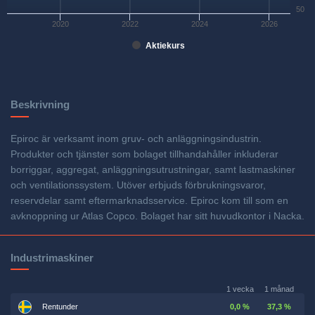
50
2020
2022
2024
2026
Aktiekurs
Beskrivning
Epiroc är verksamt inom gruv- och anläggningsindustrin.
Produkter och tjänster som bolaget tillhandahåller inkluderar
borriggar, aggregat, anläggningsutrustningar, samt lastmaskiner
och ventilationssystem. Utöver erbjuds förbrukningsvaror,
reservdelar samt eftermarknadsservice. Epiroc kom till som en
avknoppning ur Atlas Copco. Bolaget har sitt huvudkontor i Nacka.
Industrimaskiner
1 vecka
1 månad
Rentunder
0,0 %
37,3 %