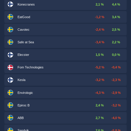
Konecranes
2,1 %
4,4 %
EatGood
-1,2 %
3,4 %
Cavotec
-2,4 %
2,5 %
Safe at Sea
-3,4 %
2,2 %
Elecster
1,5 %
0,0 %
Fom Technologies
-5,2 %
-0,4 %
Kesla
-3,2 %
-2,3 %
Envirologic
-4,3 %
-2,9 %
Epiroc B
2,4 %
-3,2 %
ABB
2,7 %
-4,0 %
Sandvik
2,6 %
-5,8 %