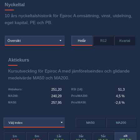
Nyckeltal
10 års nyckeltalshistorik för Epiroc A omsättning, vinst, utdelning,
eget kapital, PE och PB.
Översikt
Helår
R12
Kvartal
Aktiekurs
Kursutveckling för Epiroc A med jämförelseindex och glidande
medelvärde MA50 och MA200.
251,20
51,3
Aktiekurs
:
RSI (14)
:
240,29
4,5 %
MA200
:
Pris/MA200
:
257,95
-2,6 %
MA50
:
Pris/MA50
:
Välj index
MA50
MA200
allt
1m
6m
1år
3år
5år
185,5 %