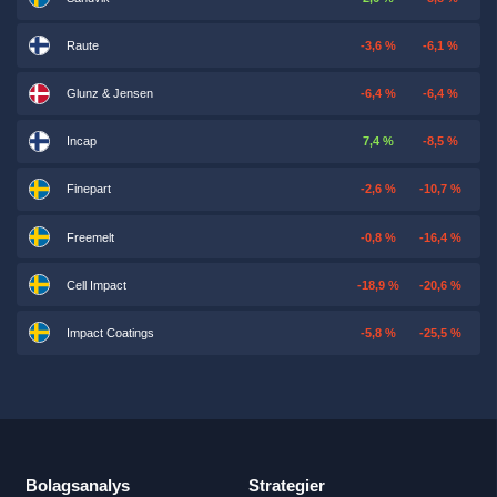
Raute
-3,6 %
-6,1 %
Glunz & Jensen
-6,4 %
-6,4 %
Incap
7,4 %
-8,5 %
Finepart
-2,6 %
-10,7 %
Freemelt
-0,8 %
-16,4 %
Cell Impact
-18,9 %
-20,6 %
Impact Coatings
-5,8 %
-25,5 %
Bolagsanalys
Strategier