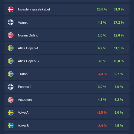
Investeringsselskabet
25,8 %
31,9 %
Valmet
4,1 %
27,2 %
Noram Drilling
1,0 %
12,6 %
Atlas Copco A
4,2 %
11,1 %
Atlas Copco B
3,8 %
10,0 %
Traton
-4,4 %
9,7 %
Ponsse 1
3,0 %
7,6 %
Autostore
4,8 %
6,2 %
Volvo A
-2,5 %
5,0 %
Volvo B
-2,4 %
4,5 %