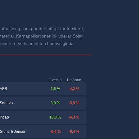
trustning som gör det möjligt för forskare,
erial. Kärnapplikationer inkluderar Solar,
skinerna. Verksamheten bedrivs globalt.
1 vecka
1 månad
2,5 %
-4,2 %
ABB
3,0 %
-5,5 %
Sandvik
10,0 %
-6,3 %
Incap
-6,4 %
-6,4 %
Glunz & Jensen