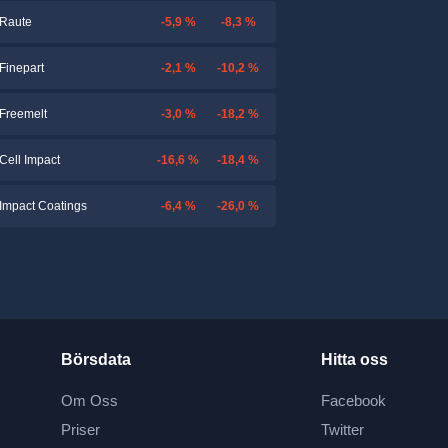
-5,9 %
-8,3 %
Raute
-2,1 %
-10,2 %
Finepart
-3,0 %
-18,2 %
Freemelt
-16,6 %
-18,4 %
Cell Impact
-6,4 %
-26,0 %
Impact Coatings
Börsdata
Hitta oss
Om Oss
Facebook
Priser
Twitter