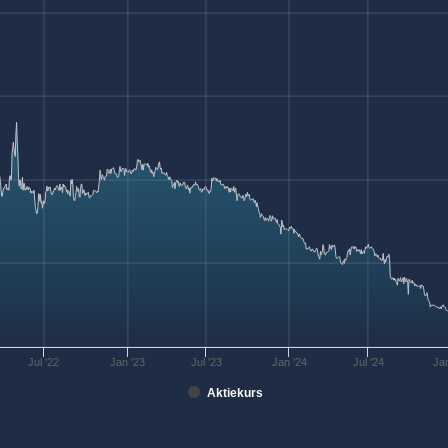
Jul '22
Jan '23
Jul '23
Jan '24
Jul '24
Ja
Aktiekurs