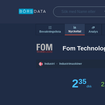
Nyckeltal
Bevakningslista
Analys
Fom Technolo
Industri
·
Industrimaskiner
2
35
2
dkk