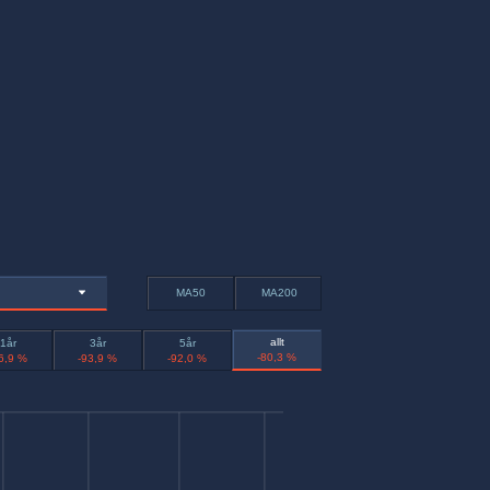
MA50
MA200
allt
1år
3år
5år
-80,3 %
6,9 %
-93,9 %
-92,0 %