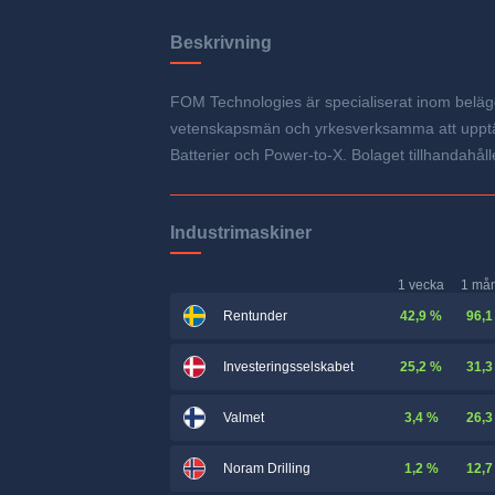
Beskrivning
FOM Technologies är specialiserat inom beläggn
vetenskapsmän och yrkesverksamma att upptäcka
Batterier och Power-to-X. Bolaget tillhandahål
Industrimaskiner
1 vecka
1 må
42,9 %
96,1
Rentunder
25,2 %
31,3
Investeringsselskabet
3,4 %
26,3
Valmet
1,2 %
12,7
Noram Drilling