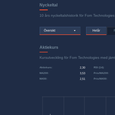
Nyckeltal
10 års nyckeltalshistorik för Fom Technologies 
Översikt
Helår
Aktiekurs
Kursutveckling för Fom Technologies med jä
Aktiekurs
:
2,30
RSI (14)
:
MA200
:
3,53
Pris/MA200
:
MA50
:
2,51
Pris/MA50
: