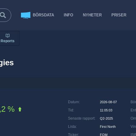
BÖRSDATA
INFO
NYHETER
PRISER
Reports
gies
Datum
:
Bö
2026-08-07
,2 %
Tid
:
Ent
11:05:03
Senaste rapport
:
Om
Q2-2025
Lista
:
Vin
First North
Ticker
:
ISI
FOM