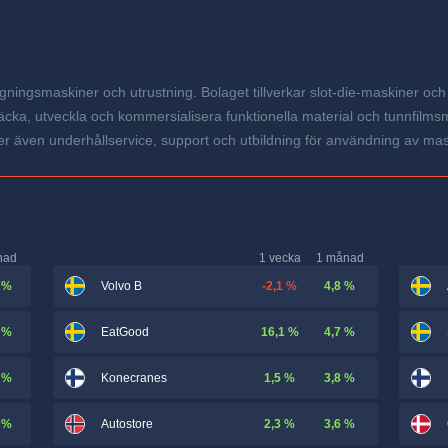
ingsmaskiner och utrustning. Bolaget tillverkar slot-die-maskiner och u
, utveckla och kommersialisera funktionella material och tunnfilmsmat
ler även underhållservice, support och utbildning för användning av ma
nad
1 vecka
1 månad
 %
-2,1 %
4,8 %
Volvo B
 %
16,1 %
4,7 %
EatGood
 %
1,5 %
3,8 %
Konecranes
 %
2,3 %
3,6 %
Autostore