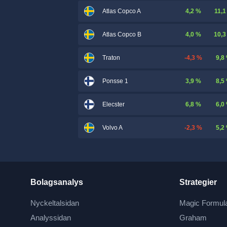
4,2 %
11,1
Atlas Copco A
4,0 %
10,3
Atlas Copco B
-4,3 %
9,8
Traton
3,9 %
8,5
Ponsse 1
6,8 %
6,0
Elecster
-2,3 %
5,2
Volvo A
Bolagsanalys
Strategier
Nyckeltalsidan
Magic Formul
Analyssidan
Graham