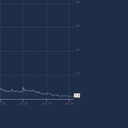
80
60
40
20
2.3
0
n '25
Jul '25
Jan '26
Jul '26