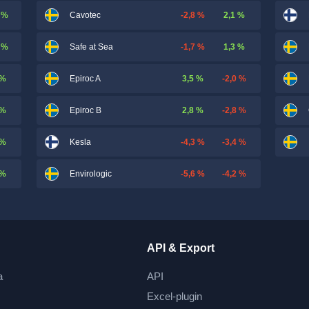
 %
-2,8 %
2,1 %
Cavotec
 %
-1,7 %
1,3 %
Safe at Sea
 %
3,5 %
-2,0 %
Epiroc A
 %
2,8 %
-2,8 %
Epiroc B
 %
-4,3 %
-3,4 %
Kesla
 %
-5,6 %
-4,2 %
Envirologic
API & Export
a
API
Excel-plugin