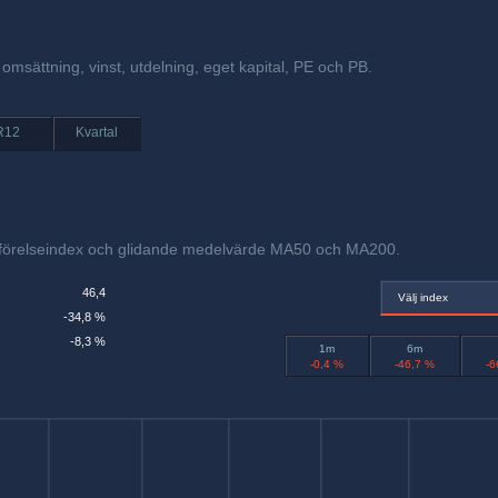
omsättning, vinst, utdelning, eget kapital, PE och PB.
R12
Kvartal
mförelseindex och glidande medelvärde MA50 och MA200.
46,4
Välj index
-34,8 %
-8,3 %
1m
6m
-0,4 %
-46,7 %
-6