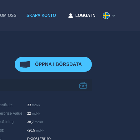
OM OSS
SKAPA KONTO
LOGGA IN
ÖPPNA I BÖRSDATA
rsvärde
:
33
mdkk
erprise Value
:
22
mdkk
sättning
:
38,7
mdkk
st
:
-20,5
mdkk
N
:
DK0061278199