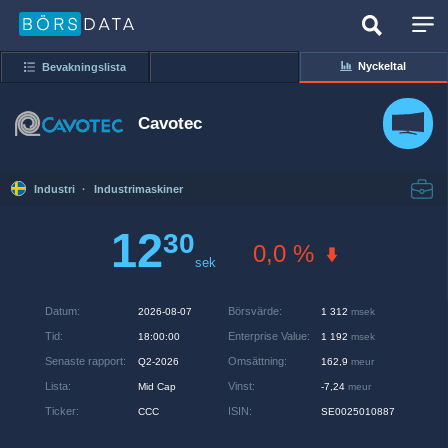
Nyckeltal
Bevakningslista
Cavotec
Industri
·
Industrimaskiner
12
30
0,0 %
sek
Datum
:
Börsvärde
:
2026-08-07
1 312
msek
Tid
:
Enterprise Value
:
18:00:00
1 192
msek
Senaste rapport
:
Omsättning
:
Q2-2026
162,9
meur
Lista
:
Vinst
:
Mid Cap
-7,24
meur
Ticker
:
ISIN
:
CCC
SE0025010887