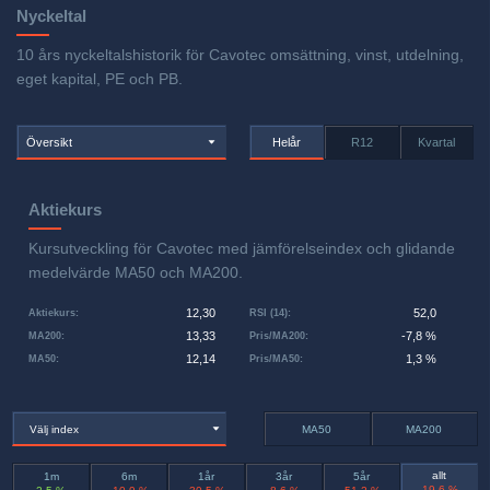
Nyckeltal
10 års nyckeltalshistorik för Cavotec omsättning, vinst, utdelning,
eget kapital, PE och PB.
Översikt
Helår
R12
Kvartal
Aktiekurs
Kursutveckling för Cavotec med jämförelseindex och glidande
medelvärde MA50 och MA200.
12,30
52,0
Aktiekurs
:
RSI (14)
:
13,33
-7,8 %
MA200
:
Pris/MA200
:
12,14
1,3 %
MA50
:
Pris/MA50
:
Välj index
MA50
MA200
allt
1m
6m
1år
3år
5år
-19,6 %