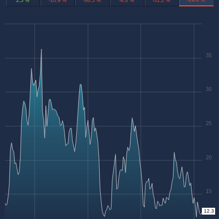
2,5 %
-10,9 %
-30,5 %
-8,6 %
-51,2 %
35
30
25
20
15
12.3