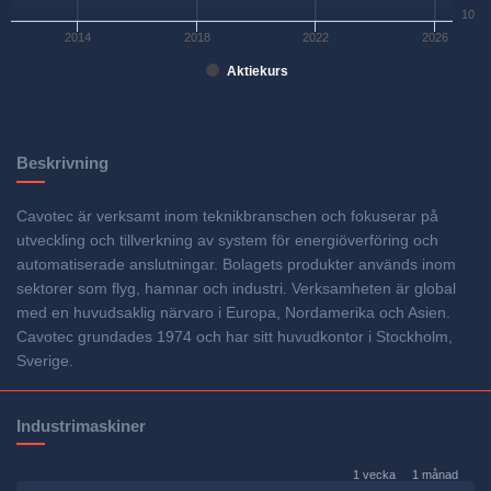
10
2014
2018
2022
2026
Aktiekurs
Beskrivning
Cavotec är verksamt inom teknikbranschen och fokuserar på
utveckling och tillverkning av system för energiöverföring och
automatiserade anslutningar. Bolagets produkter används inom
sektorer som flyg, hamnar och industri. Verksamheten är global
med en huvudsaklig närvaro i Europa, Nordamerika och Asien.
Cavotec grundades 1974 och har sitt huvudkontor i Stockholm,
Sverige.
Industrimaskiner
1 vecka
1 månad