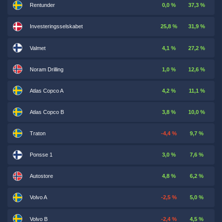
Rentunder
0,0 %
37,3 %
Investeringsselskabet
25,8 %
31,9 %
Valmet
4,1 %
27,2 %
Noram Drilling
1,0 %
12,6 %
Atlas Copco A
4,2 %
11,1 %
Atlas Copco B
3,8 %
10,0 %
Traton
-4,4 %
9,7 %
Ponsse 1
3,0 %
7,6 %
Autostore
4,8 %
6,2 %
Volvo A
-2,5 %
5,0 %
Volvo B
-2,4 %
4,5 %