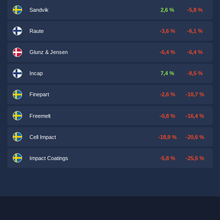
Sandvik
2,6 %
-5,8 %
Raute
-3,6 %
-6,1 %
Glunz & Jensen
-6,4 %
-6,4 %
Incap
7,4 %
-8,5 %
Finepart
-2,6 %
-10,7 %
Freemelt
-0,8 %
-16,4 %
Cell Impact
-18,9 %
-20,6 %
Impact Coatings
-5,8 %
-25,5 %