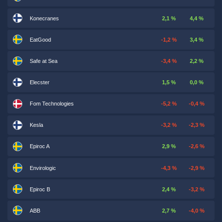
Konecranes
2,1 %
4,4 %
EatGood
-1,2 %
3,4 %
Safe at Sea
-3,4 %
2,2 %
Elecster
1,5 %
0,0 %
Fom Technologies
-5,2 %
-0,4 %
Kesla
-3,2 %
-2,3 %
Epiroc A
2,9 %
-2,6 %
Envirologic
-4,3 %
-2,9 %
Epiroc B
2,4 %
-3,2 %
ABB
2,7 %
-4,0 %