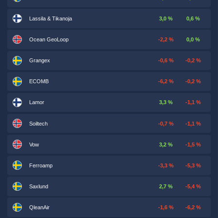
Lassila & Tikanoja
3,0 %
0,6 %
Ocean GeoLoop
-2,2 %
0,0 %
Grangex
-0,6 %
-0,2 %
ECOMB
-6,2 %
-0,2 %
Lamor
3,3 %
-1,1 %
Soiltech
-0,7 %
-1,1 %
Vow
3,2 %
-1,5 %
Ferroamp
-3,3 %
-5,3 %
Saxlund
2,7 %
-5,4 %
QleanAir
-1,6 %
-6,2 %