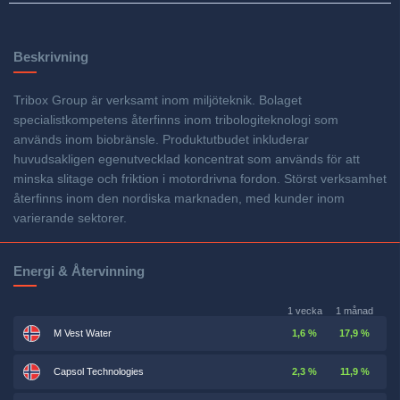
Beskrivning
Tribox Group är verksamt inom miljöteknik. Bolaget
specialistkompetens återfinns inom tribologiteknologi som
används inom biobränsle. Produktutbudet inkluderar
huvudsakligen egenutvecklad koncentrat som används för att
minska slitage och friktion i motordrivna fordon. Störst verksamhet
återfinns inom den nordiska marknaden, med kunder inom
varierande sektorer.
Energi & Återvinning
1 vecka
1 månad
M Vest Water
1,6 %
17,9 %
Capsol Technologies
2,3 %
11,9 %