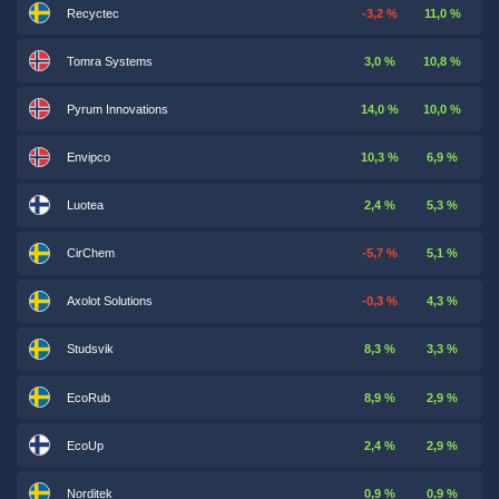
Recyctec
-3,2 %
11,0 %
Tomra Systems
3,0 %
10,8 %
Pyrum Innovations
14,0 %
10,0 %
Envipco
10,3 %
6,9 %
Luotea
2,4 %
5,3 %
CirChem
-5,7 %
5,1 %
Axolot Solutions
-0,3 %
4,3 %
Studsvik
8,3 %
3,3 %
EcoRub
8,9 %
2,9 %
EcoUp
2,4 %
2,9 %
Norditek
0,9 %
0,9 %