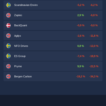
Scandinavian Enviro
-5,2 %
-6,2 %
Zaptec
2,9 %
-6,8 %
BactiQuant
-0,9 %
-9,0 %
Agilyx
-2,6 %
-11,8 %
NFO Drives
0,8 %
-12,0 %
ES Group
-7,4 %
-18,9 %
Pryme
9,9 %
-22,5 %
Bergen Carbon
-19,2 %
-34,3 %