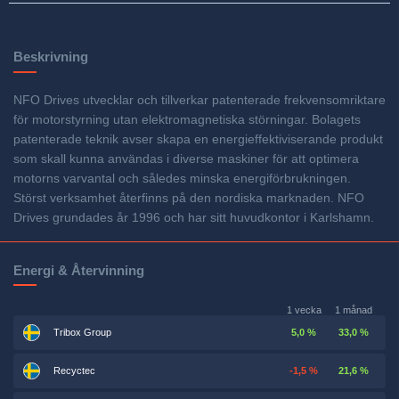
Beskrivning
NFO Drives utvecklar och tillverkar patenterade frekvensomriktare
för motorstyrning utan elektromagnetiska störningar. Bolagets
patenterade teknik avser skapa en energieffektiviserande produkt
som skall kunna användas i diverse maskiner för att optimera
motorns varvantal och således minska energiförbrukningen.
Störst verksamhet återfinns på den nordiska marknaden. NFO
Drives grundades år 1996 och har sitt huvudkontor i Karlshamn.
Energi & Återvinning
1 vecka
1 månad
Tribox Group
5,0 %
33,0 %
Recyctec
-1,5 %
21,6 %