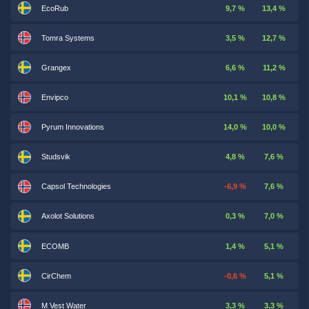
EcoRub
9,7 %
13,4 %
Tomra Systems
3,5 %
12,7 %
Grangex
6,6 %
11,2 %
Envipco
10,1 %
10,8 %
Pyrum Innovations
14,0 %
10,0 %
Studsvik
4,8 %
7,6 %
Capsol Technologies
-6,9 %
7,6 %
Axolot Solutions
0,3 %
7,0 %
ECOMB
1,4 %
5,1 %
CirChem
-0,6 %
5,1 %
M Vest Water
3,3 %
3,3 %