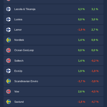
Lassila & Tikanoja
4,3 %
3,1 %
Luotea
0,0 %
3,0 %
Lamor
-1,9 %
2,7 %
Norditek
1,4 %
0,9 %
Ocean GeoLoop
0,0 %
0,0 %
Soiltech
1,4 %
-0,2 %
EcoUp
1,9 %
-1,8 %
Scandinavian Enviro
-3,7 %
-3,8 %
Vow
2,6 %
-4,5 %
Saxlund
-1,8 %
-4,7 %