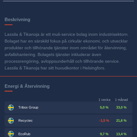
Beskrivning
Lassila & Tikanoja är ett muli-service bolag inom industrisektorn.
Bolaget har en särskild fokus på cirkulär ekonomi, och utvecklar
produkter och tillhörande tjänster inom området för återvinning,
avfallshantering. Bolagets tjänster inkluderar även
processrengöring, avloppsunderhåll och tillhörande service.
Lassila & Tikanoja har sitt huvudkontor i Helsingfors.
Energi & Återvinning
1 vecka
1 månad
Tribox Group
5,0 %
33,0 %
Recyctec
-1,5 %
21,6 %
EcoRub
9,7 %
13,4 %