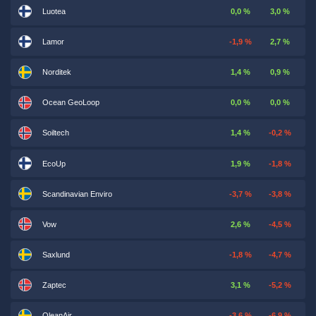
Luotea
0,0 %
3,0 %
Lamor
-1,9 %
2,7 %
Norditek
1,4 %
0,9 %
Ocean GeoLoop
0,0 %
0,0 %
Soiltech
1,4 %
-0,2 %
EcoUp
1,9 %
-1,8 %
Scandinavian Enviro
-3,7 %
-3,8 %
Vow
2,6 %
-4,5 %
Saxlund
-1,8 %
-4,7 %
Zaptec
3,1 %
-5,2 %
QleanAir
-3,6 %
-6,9 %