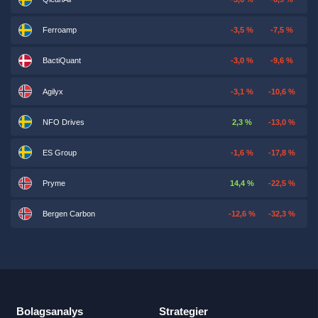
Ferroamp
-3,5 %
-7,5 %
BactiQuant
-3,0 %
-9,6 %
Agilyx
-3,1 %
-10,6 %
NFO Drives
2,3 %
-13,0 %
ES Group
-1,6 %
-17,8 %
Pryme
14,4 %
-22,5 %
Bergen Carbon
-12,6 %
-32,3 %
Bolagsanalys
Strategier