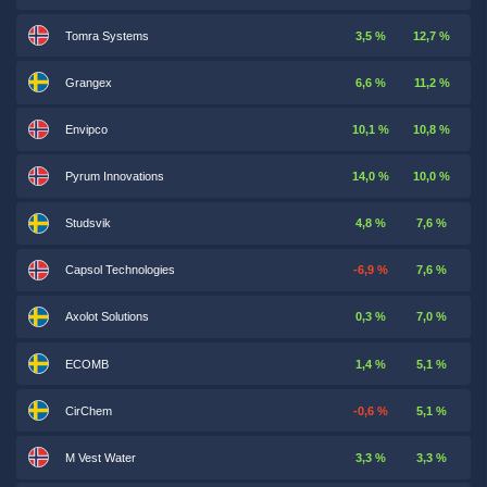
Tomra Systems
3,5 %
12,7 %
Grangex
6,6 %
11,2 %
Envipco
10,1 %
10,8 %
Pyrum Innovations
14,0 %
10,0 %
Studsvik
4,8 %
7,6 %
Capsol Technologies
-6,9 %
7,6 %
Axolot Solutions
0,3 %
7,0 %
ECOMB
1,4 %
5,1 %
CirChem
-0,6 %
5,1 %
M Vest Water
3,3 %
3,3 %