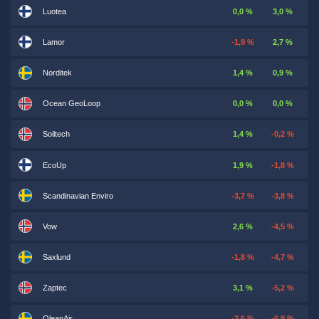
Luotea
0,0 %
3,0 %
Lamor
-1,9 %
2,7 %
Norditek
1,4 %
0,9 %
Ocean GeoLoop
0,0 %
0,0 %
Soiltech
1,4 %
-0,2 %
EcoUp
1,9 %
-1,8 %
Scandinavian Enviro
-3,7 %
-3,8 %
Vow
2,6 %
-4,5 %
Saxlund
-1,8 %
-4,7 %
Zaptec
3,1 %
-5,2 %
QleanAir
-3,6 %
-6,9 %