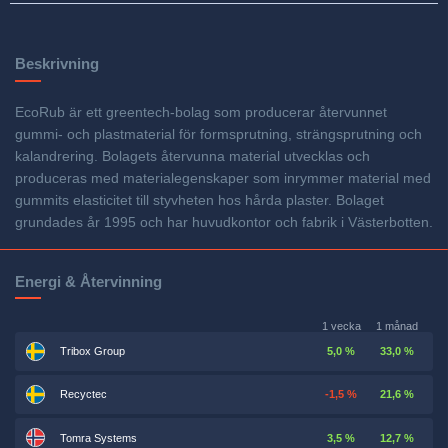
Beskrivning
EcoRub är ett greentech-bolag som producerar återvunnet
gummi- och plastmaterial för formsprutning, strängsprutning och
kalandrering. Bolagets återvunna material utvecklas och
produceras med materialegenskaper som inrymmer material med
gummits elasticitet till styvheten hos hårda plaster. Bolaget
grundades år 1995 och har huvudkontor och fabrik i Västerbotten.
Energi & Återvinning
1 vecka
1 månad
Tribox Group
5,0 %
33,0 %
Recyctec
-1,5 %
21,6 %
Tomra Systems
3,5 %
12,7 %