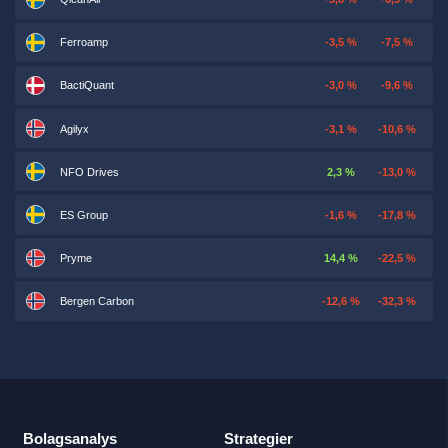
Ferroamp
-3,5 %
-7,5 %
BactiQuant
-3,0 %
-9,6 %
Agilyx
-3,1 %
-10,6 %
NFO Drives
2,3 %
-13,0 %
ES Group
-1,6 %
-17,8 %
Pryme
14,4 %
-22,5 %
Bergen Carbon
-12,6 %
-32,3 %
Bolagsanalys
Strategier