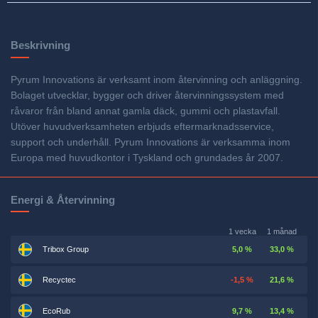
Beskrivning
Pyrum Innovations är verksamt inom återvinning och anläggning.
Bolaget utvecklar, bygger och driver återvinningssystem med
råvaror från bland annat gamla däck, gummi och plastavfall.
Utöver huvudverksamheten erbjuds eftermarknadsservice,
support och underhåll. Pyrum Innovations är verksamma inom
Europa med huvudkontor i Tyskland och grundades år 2007.
Energi & Återvinning
1 vecka
1 månad
Tribox Group
5,0 %
33,0 %
Recyctec
-1,5 %
21,6 %
EcoRub
9,7 %
13,4 %