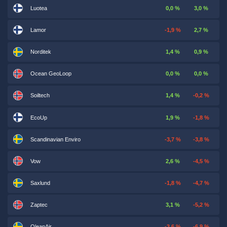
Luotea
0,0 %
3,0 %
Lamor
-1,9 %
2,7 %
Norditek
1,4 %
0,9 %
Ocean GeoLoop
0,0 %
0,0 %
Soiltech
1,4 %
-0,2 %
EcoUp
1,9 %
-1,8 %
Scandinavian Enviro
-3,7 %
-3,8 %
Vow
2,6 %
-4,5 %
Saxlund
-1,8 %
-4,7 %
Zaptec
3,1 %
-5,2 %
QleanAir
-3,6 %
-6,9 %