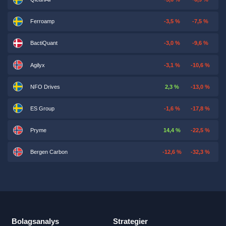
Ferroamp
-3,5 %
-7,5 %
BactiQuant
-3,0 %
-9,6 %
Agilyx
-3,1 %
-10,6 %
NFO Drives
2,3 %
-13,0 %
ES Group
-1,6 %
-17,8 %
Pryme
14,4 %
-22,5 %
Bergen Carbon
-12,6 %
-32,3 %
Bolagsanalys
Strategier