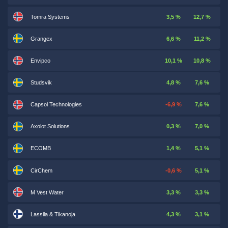
Tomra Systems
3,5 %
12,7 %
Grangex
6,6 %
11,2 %
Envipco
10,1 %
10,8 %
Studsvik
4,8 %
7,6 %
Capsol Technologies
-6,9 %
7,6 %
Axolot Solutions
0,3 %
7,0 %
ECOMB
1,4 %
5,1 %
CirChem
-0,6 %
5,1 %
M Vest Water
3,3 %
3,3 %
Lassila & Tikanoja
4,3 %
3,1 %