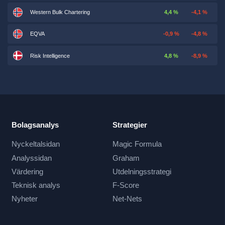
Western Bulk Chartering
4,4 %
-4,1 %
EQVA
-0,9 %
-4,8 %
Risk Intelligence
4,8 %
-8,9 %
Bolagsanalys
Strategier
Nyckeltalsidan
Magic Formula
Analyssidan
Graham
Värdering
Utdelningsstrategi
Teknisk analys
F-Score
Nyheter
Net-Nets