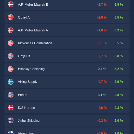
A.P. Moller Maersk B
-1,7 %
6,9 %
Odfjell A
-2,8 %
6,5 %
A.P. Moller Maersk A
-1,8 %
6,2 %
Klaveness Combination
-3,1 %
5,5 %
Odfjell B
-2,7 %
3,8 %
Himalaya Shipping
0,4 %
3,2 %
Viking Supply
-0,7 %
2,9 %
Endur
3,1 %
2,8 %
D/S Norden
-4,9 %
2,3 %
Jinhui Shipping
-0,3 %
2,0 %
Viking Line
-0,5 %
2,0 %