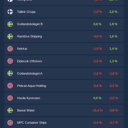
Tallink Grupp
-1,0 %
2,0 %
Gotlandsbolaget B
0,0 %
1,9 %
Ramlösa Shipping
-4,0 %
1,6 %
Nekkar
-1,0 %
1,4 %
Eidesvik Offshore
-1,5 %
1,3 %
Gotlandsbolaget A
-1,5 %
-1,5 %
Pelican Aqua Holding
-5,4 %
-2,5 %
Havila Kystruten
0,0 %
-2,5 %
Bawat Water
-11,0 %
-2,8 %
MPC Container Ships
-0,4 %
-3,7 %