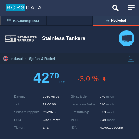
Nyckeltal
Bevakningslista
Stainless Tankers
Industri
·
Sjöfart & Rederi
42
70
-3,0 %
nok
Datum
:
Börsvärde
:
2026-08-07
576
mnok
Tid
:
Enterprise Value
:
18:00:00
610
mnok
Senaste rapport
:
Omsättning
:
Q2-2026
37,9
mnok
Lista
:
Vinst
:
Oslo Growth
2,40
mnok
Ticker
:
ISIN
:
STST
NO0012780958