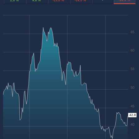
2,6 %
9,8 %
-13,0 %
-14,6 %
-
65
60
55
50
45
42.8
40