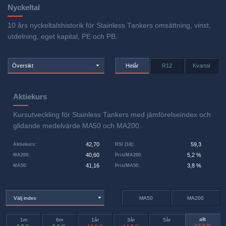
Nyckeltal
10 års nyckeltalshistorik för Stainless Tankers omsättning, vinst,
utdelning, eget kapital, PE och PB.
Översikt
Helår
R12
Kvartal
Aktiekurs
Kursutveckling för Stainless Tankers med jämförelseindex och
glidande medelvärde MA50 och MA200.
42,70
59,3
Aktiekurs
:
RSI (14)
:
40,60
5,2 %
MA200
:
Pris/MA200
:
41,16
3,8 %
MA50
:
Pris/MA50
:
Välj index
MA50
MA200
allt
1m
6m
1år
3år
5år
-12,0 %