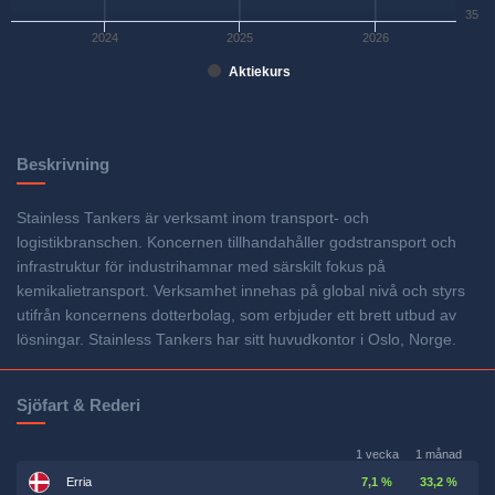
35
2024
2025
2026
Aktiekurs
Beskrivning
Stainless Tankers är verksamt inom transport- och
logistikbranschen. Koncernen tillhandahåller godstransport och
infrastruktur för industrihamnar med särskilt fokus på
kemikalietransport. Verksamhet innehas på global nivå och styrs
utifrån koncernens dotterbolag, som erbjuder ett brett utbud av
lösningar. Stainless Tankers har sitt huvudkontor i Oslo, Norge.
Sjöfart & Rederi
1 vecka
1 månad
Erria
7,1 %
33,2 %