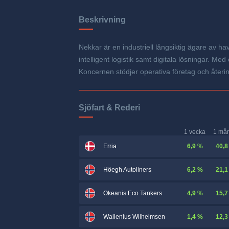
Beskrivning
Nekkar är en industriell långsiktig ägare av h
intelligent logistik samt digitala lösningar. Med
Koncernen stödjer operativa företag och återinve
Sjöfart & Rederi
1 vecka
1 må
6,9 %
40,8
Erria
6,2 %
21,1
Höegh Autoliners
4,9 %
15,7
Okeanis Eco Tankers
1,4 %
12,3
Wallenius Wilhelmsen