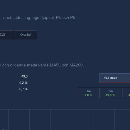
, vinst, utdelning, eget kapital, PE och PB.
R12
Kvartal
dex och glidande medelvärde MA50 och MA200.
49,3
Välj index
9,2 %
0,7 %
1m
6m
1,0 %
19,5 %