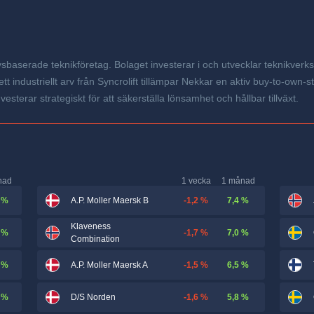
avsbaserade teknikföretag. Bolaget investerar i och utvecklar teknikver
 ett industriellt arv från Syncrolift tillämpar Nekkar en aktiv buy-to-own-
sterar strategiskt för att säkerställa lönsamhet och hållbar tillväxt.
nad
1 vecka
1 månad
 %
-1,2 %
7,4 %
A.P. Moller Maersk B
Klaveness
 %
-1,7 %
7,0 %
Combination
 %
-1,5 %
6,5 %
A.P. Moller Maersk A
 %
-1,6 %
5,8 %
D/S Norden