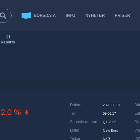
BÖRSDATA
INFO
NYHETER
PRISER
Reports
Datum
:
Bö
2026-08-07
-2,0 %
Tid
:
Ent
09:06:17
Senaste rapport
:
Om
Q1-2026
Lista
:
Vin
Oslo Bors
Ticker
:
ISI
NKR