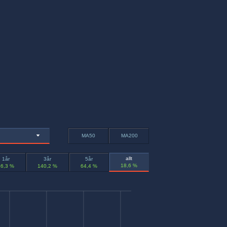
MA50
MA200
allt
1år
3år
5år
18,6 %
46,3 %
140,2 %
64,4 %