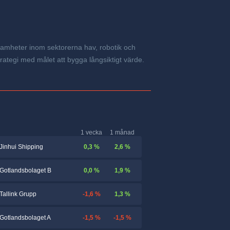
ksamheter inom sektorerna hav, robotik och
strategi med målet att bygga långsiktigt värde.
1 vecka
1 månad
0,3 %
2,6 %
Jinhui Shipping
0,0 %
1,9 %
Gotlandsbolaget B
-1,6 %
1,3 %
Tallink Grupp
-1,5 %
-1,5 %
Gotlandsbolaget A