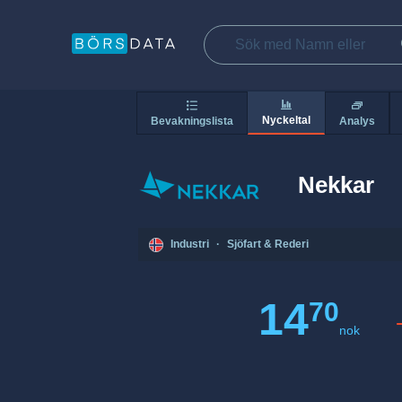
Nyckeltal
Bevakningslista
Analys
Nekkar
Industri
·
Sjöfart & Rederi
14
70
nok