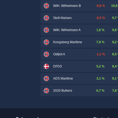
-0,6 %
10,8
Wilh. Wilhelmsen B
-0,5 %
9,7
Stolt-Nielsen
1,6 %
9,6
Wilh. Wilhelmsen A
7,9 %
9,2
Kongsberg Maritime
-1,1 %
8,5
Odfjell A
5,2 %
8,4
DFDS
3,1 %
8,1
ADS Maritime
6,7 %
7,8
2020 Bulkers