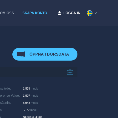
OM OSS
SKAPA KONTO
LOGGA IN
ÖPPNA I BÖRSDATA
rsvärde
:
1 579
mnok
erprise Value
:
1 507
mnok
sättning
:
589,8
mnok
st
:
-7,72
mnok
N
:
NO0003049405