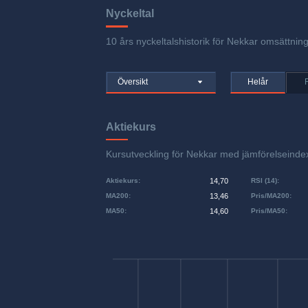
Nyckeltal
10 års nyckeltalshistorik för Nekkar omsättning
Översikt
Helår
Aktiekurs
Kursutveckling för Nekkar med jämförelsein
Aktiekurs
:
14,70
RSI (14)
:
MA200
:
13,46
Pris/MA200
:
MA50
:
14,60
Pris/MA50
: