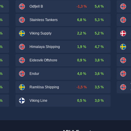
 %
-1,3 %
5,4 %
Odfjell B
 %
6,8 %
5,3 %
Stainless Tankers
 %
2,2 %
5,2 %
Viking Supply
 %
1,9 %
4,7 %
Himalaya Shipping
 %
0,9 %
3,8 %
Eidesvik Offshore
 %
4,0 %
3,6 %
Endur
 %
-1,5 %
3,5 %
Ramlösa Shipping
 %
0,5 %
3,0 %
Viking Line