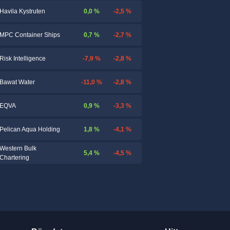
0,0 %
-2,5 %
Havila Kystruten
0,7 %
-2,7 %
MPC Container Ships
-7,9 %
-2,8 %
Risk Intelligence
-11,0 %
-2,8 %
Bawat Water
0,9 %
-3,3 %
EQVA
1,8 %
-4,1 %
Pelican Aqua Holding
Western Bulk
5,4 %
-4,5 %
Chartering