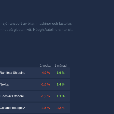
sjötransport av bilar, maskiner och lastbilar.
het på global nivå. Höegh Autoliners har sitt
1 vecka
1 månad
-4,0 %
1,6 %
Ramlösa Shipping
-1,0 %
1,4 %
Nekkar
-1,5 %
1,3 %
Eidesvik Offshore
-1,5 %
-1,5 %
Gotlandsbolaget A