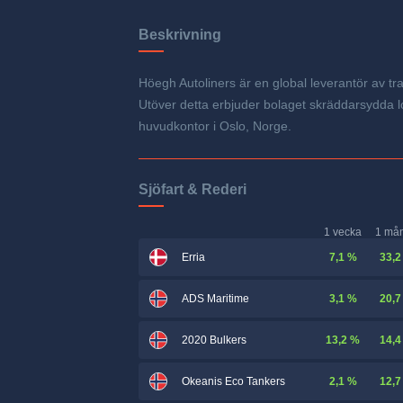
Beskrivning
Höegh Autoliners är en global leverantör av tra
Utöver detta erbjuder bolaget skräddarsydda lo
huvudkontor i Oslo, Norge.
Sjöfart & Rederi
1 vecka
1 må
7,1 %
33,2
Erria
3,1 %
20,7
ADS Maritime
13,2 %
14,4
2020 Bulkers
2,1 %
12,7
Okeanis Eco Tankers