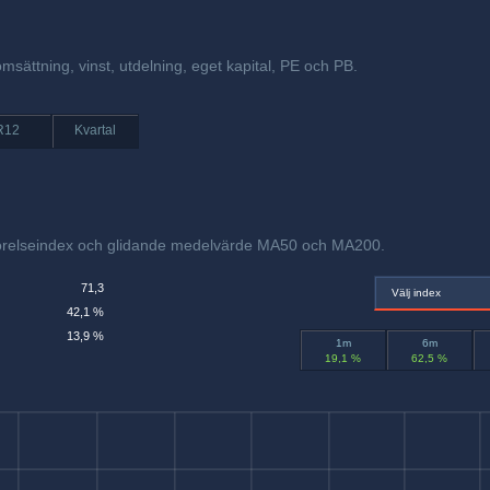
omsättning, vinst, utdelning, eget kapital, PE och PB.
R12
Kvartal
förelseindex och glidande medelvärde MA50 och MA200.
71,3
Välj index
42,1 %
13,9 %
1m
6m
19,1 %
62,5 %