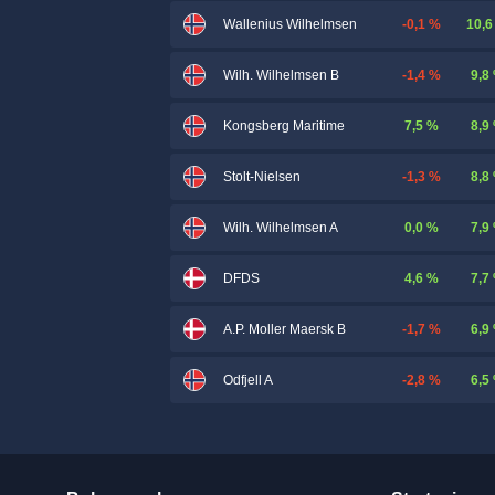
-0,1 %
10,6
Wallenius Wilhelmsen
-1,4 %
9,8
Wilh. Wilhelmsen B
7,5 %
8,9
Kongsberg Maritime
-1,3 %
8,8
Stolt-Nielsen
0,0 %
7,9
Wilh. Wilhelmsen A
4,6 %
7,7
DFDS
-1,7 %
6,9
A.P. Moller Maersk B
-2,8 %
6,5
Odfjell A