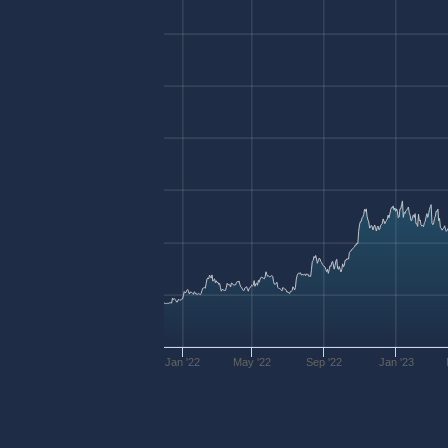
Jan '22
May '22
Sep '22
Jan '23