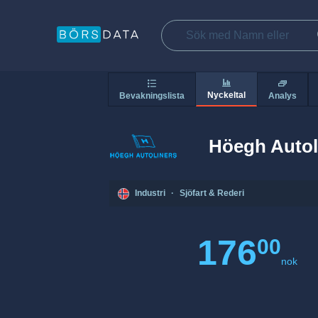
Nyckeltal
Bevakningslista
Analys
Höegh Autol
Industri
·
Sjöfart & Rederi
176
00
nok