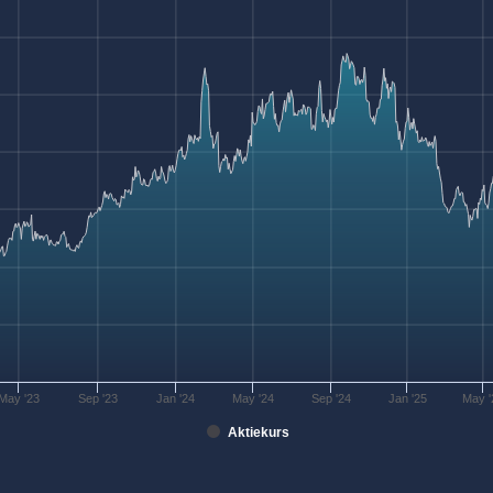
May '23
Sep '23
Jan '24
May '24
Sep '24
Jan '25
May '
Aktiekurs