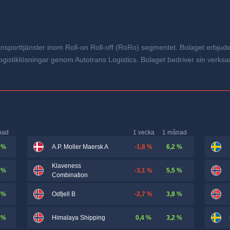
nsporttjänster inom Roll-on Roll-off (RoRo) segmentet. Bolaget erbjuder 
gistiklösningar genom Autotrans Logistics. Bolaget bedriver sin verksam
nad
1 vecka
1 månad
 %
-1,8 %
6,2 %
A.P. Moller Maersk A
Klaveness
 %
-3,1 %
5,5 %
Combination
 %
-2,7 %
3,8 %
Odfjell B
 %
0,4 %
3,2 %
Himalaya Shipping