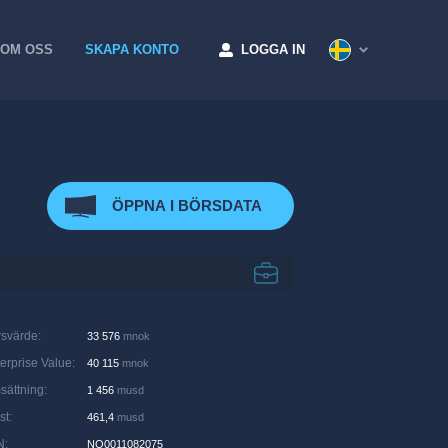
OM OSS
SKAPA KONTO
LOGGA IN
ÖPPNA I BÖRSDATA
rsvärde
:
33 576
mnok
erprise Value
:
40 115
mnok
sättning
:
1 456
musd
st
:
461,4
musd
N
:
NO0011082075