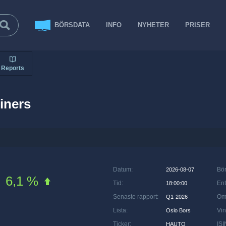
BÖRSDATA
INFO
NYHETER
PRISER
Reports
iners
Datum
:
Bö
2026-08-07
6,1 %
Tid
:
Ent
18:00:00
Senaste rapport
:
Om
Q1-2026
Lista
:
Vin
Oslo Bors
Ticker
:
ISI
HAUTO