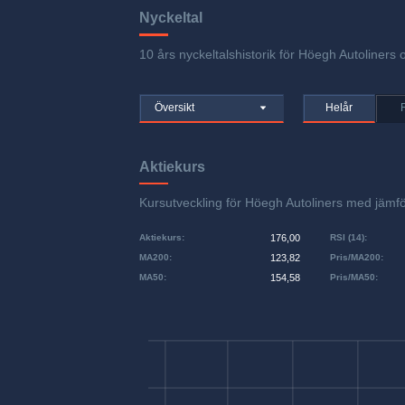
Nyckeltal
10 års nyckeltalshistorik för Höegh Autoliners 
Översikt
Helår
Aktiekurs
Kursutveckling för Höegh Autoliners med jäm
Aktiekurs
:
176,00
RSI (14)
:
MA200
:
123,82
Pris/MA200
:
MA50
:
154,58
Pris/MA50
: