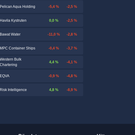
-5,4 %
-2,5 %
Pelican Aqua Holding
0,0 %
-2,5 %
Havila Kystruten
-11,0 %
-2,8 %
Bawat Water
-0,4 %
-3,7 %
MPC Container Ships
Western Bulk
4,4 %
-4,1 %
Chartering
-0,9 %
-4,8 %
EQVA
4,8 %
-8,9 %
Risk Intelligence