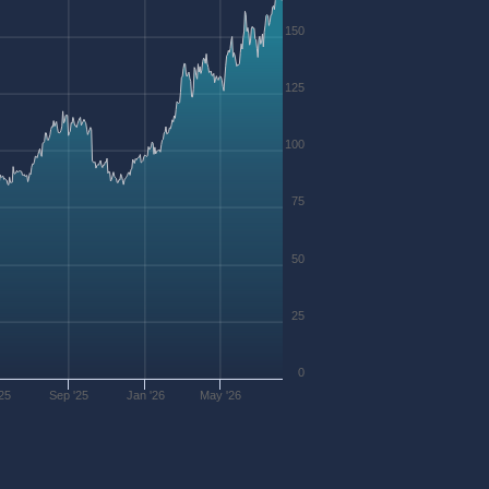
150
125
100
75
50
25
0
25
Sep '25
Jan '26
May '26