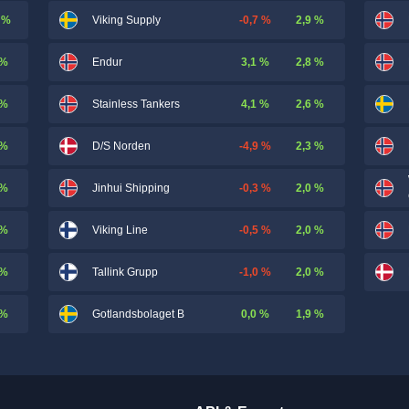
 %
-0,7 %
2,9 %
Viking Supply
 %
3,1 %
2,8 %
Endur
 %
4,1 %
2,6 %
Stainless Tankers
 %
-4,9 %
2,3 %
D/S Norden
 %
-0,3 %
2,0 %
Jinhui Shipping
 %
-0,5 %
2,0 %
Viking Line
 %
-1,0 %
2,0 %
Tallink Grupp
 %
0,0 %
1,9 %
Gotlandsbolaget B