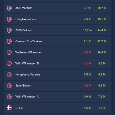
ADS Maritime
3,1 %
20,7 %
Höegh Autoliners
4,5 %
19,1 %
2020 Bulkers
13,2 %
14,4 %
Okeanis Eco Tankers
2,1 %
12,7 %
Wallenius Wilhelmsen
-0,1 %
10,6 %
Wilh. Wilhelmsen B
-1,4 %
9,8 %
Kongsberg Maritime
7,5 %
8,9 %
Stolt-Nielsen
-1,3 %
8,8 %
Wilh. Wilhelmsen A
0,0 %
7,9 %
DFDS
4,6 %
7,7 %