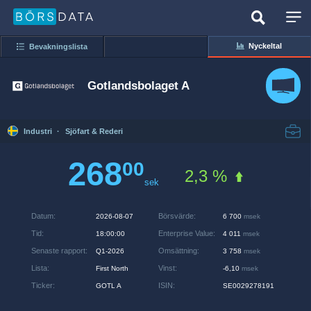
Nyckeltal
Bevakningslista
Gotlandsbolaget A
Industri
·
Sjöfart & Rederi
268
00
2,3 %
sek
Datum
:
Börsvärde
:
2026-08-07
6 700
msek
Tid
:
Enterprise Value
:
18:00:00
4 011
msek
Senaste rapport
:
Omsättning
:
Q1-2026
3 758
msek
Lista
:
Vinst
:
First North
-6,10
msek
Ticker
:
ISIN
:
GOTL A
SE0029278191