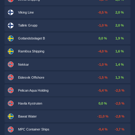
Viking Line
-0,5 %
2,0 %
Tallink Grupp
-1,0 %
2,0 %
Gotlandsbolaget B
0,0 %
1,9 %
Ramlösa Shipping
-4,0 %
1,6 %
Nekkar
-1,0 %
1,4 %
Eidesvik Offshore
-1,5 %
1,3 %
Pelican Aqua Holding
-5,4 %
-2,5 %
Havila Kystruten
0,0 %
-2,5 %
Bawat Water
-11,0 %
-2,8 %
MPC Container Ships
-0,4 %
-3,7 %