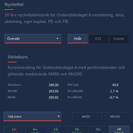
Nyckeltal
10 års nyckeltalshistorik för Gotlandsbolaget A omsättning, vinst,
utdelning, eget kapital, PE och PB.
Översikt
Helår
R12
Kvartal
Aktiekurs
Kursutveckling för Gotlandsbolaget A med jämförelseindex och
glidande medelvärde MA50 och MA200.
268,00
49,8
Aktiekurs
:
RSI (14)
:
263,55
1,7 %
MA200
:
Pris/MA200
:
269,82
-0,7 %
MA50
:
Pris/MA50
:
Välj index
MA50
MA200
allt
1m
6m
1år
3år
5år
34,0 %