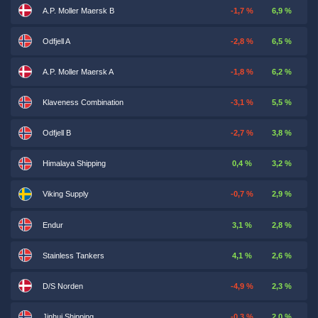
A.P. Moller Maersk B
-1,7 %
6,9 %
Odfjell A
-2,8 %
6,5 %
A.P. Moller Maersk A
-1,8 %
6,2 %
Klaveness Combination
-3,1 %
5,5 %
Odfjell B
-2,7 %
3,8 %
Himalaya Shipping
0,4 %
3,2 %
Viking Supply
-0,7 %
2,9 %
Endur
3,1 %
2,8 %
Stainless Tankers
4,1 %
2,6 %
D/S Norden
-4,9 %
2,3 %
Jinhui Shipping
-0,3 %
2,0 %