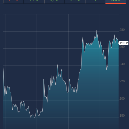
-1,5 %
7,2 %
3,1 %
36,7 %
-
280
265.2
260
240
220
200
180