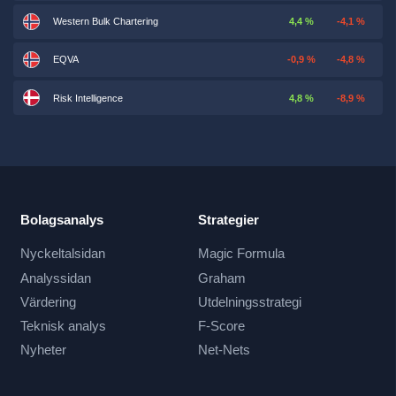
Western Bulk Chartering
4,4 %
-4,1 %
EQVA
-0,9 %
-4,8 %
Risk Intelligence
4,8 %
-8,9 %
Bolagsanalys
Strategier
Nyckeltalsidan
Magic Formula
Analyssidan
Graham
Värdering
Utdelningsstrategi
Teknisk analys
F-Score
Nyheter
Net-Nets