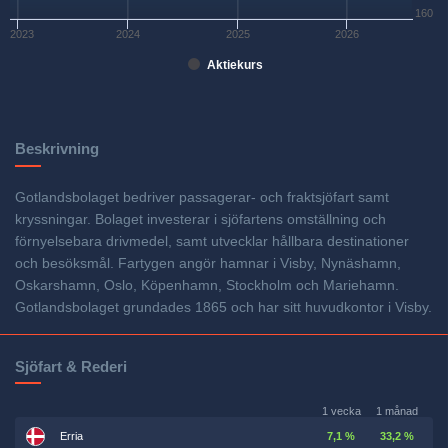
160
2023
2024
2025
2026
Aktiekurs
Beskrivning
Gotlandsbolaget bedriver passagerar- och fraktsjöfart samt
kryssningar. Bolaget investerar i sjöfartens omställning och
förnyelsebara drivmedel, samt utvecklar hållbara destinationer
och besöksmål. Fartygen angör hamnar i Visby, Nynäshamn,
Oskarshamn, Oslo, Köpenhamn, Stockholm och Mariehamn.
Gotlandsbolaget grundades 1865 och har sitt huvudkontor i Visby.
Sjöfart & Rederi
1 vecka
1 månad
Erria
7,1 %
33,2 %