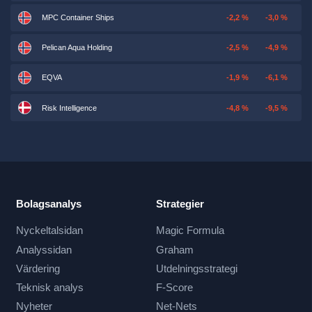
MPC Container Ships
-2,2 %
-3,0 %
Pelican Aqua Holding
-2,5 %
-4,9 %
EQVA
-1,9 %
-6,1 %
Risk Intelligence
-4,8 %
-9,5 %
Bolagsanalys
Strategier
Nyckeltalsidan
Magic Formula
Analyssidan
Graham
Värdering
Utdelningsstrategi
Teknisk analys
F-Score
Nyheter
Net-Nets