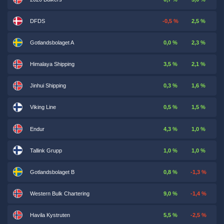
DFDS
-0,5 %
2,5 %
Gotlandsbolaget A
0,0 %
2,3 %
Himalaya Shipping
3,5 %
2,1 %
Jinhui Shipping
0,3 %
1,6 %
Viking Line
0,5 %
1,5 %
Endur
4,3 %
1,0 %
Tallink Grupp
1,0 %
1,0 %
Gotlandsbolaget B
0,8 %
-1,3 %
Western Bulk Chartering
9,0 %
-1,4 %
Havila Kystruten
5,5 %
-2,5 %