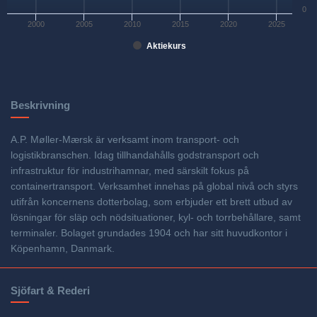
0
2000
2005
2010
2015
2020
2025
Aktiekurs
Beskrivning
A.P. Møller-Mærsk är verksamt inom transport- och
logistikbranschen. Idag tillhandahålls godstransport och
infrastruktur för industrihamnar, med särskilt fokus på
containertransport. Verksamhet innehas på global nivå och styrs
utifrån koncernens dotterbolag, som erbjuder ett brett utbud av
lösningar för släp och nödsituationer, kyl- och torrbehållare, samt
terminaler. Bolaget grundades 1904 och har sitt huvudkontor i
Köpenhamn, Danmark.
Sjöfart & Rederi