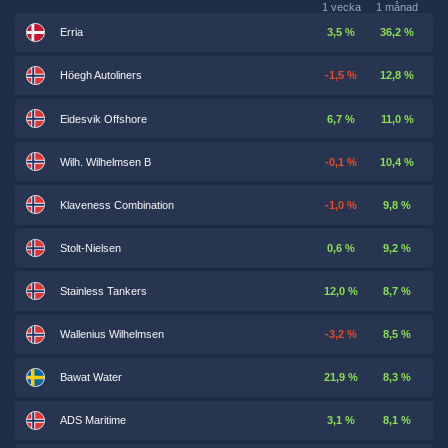
1 vecka
1 månad
Erria
3,5 %
36,2 %
Höegh Autoliners
-1,5 %
12,8 %
Eidesvik Offshore
6,7 %
11,0 %
Wilh. Wilhelmsen B
-0,1 %
10,4 %
Klaveness Combination
-1,0 %
9,8 %
Stolt-Nielsen
0,6 %
9,2 %
Stainless Tankers
12,0 %
8,7 %
Wallenius Wilhelmsen
-3,2 %
8,5 %
Bawat Water
21,9 %
8,3 %
ADS Maritime
3,1 %
8,1 %