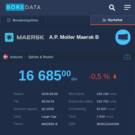
Nyckeltal
Bevakningslista
A.P. Moller Maersk B
Industri
·
Sjöfart & Rederi
16 685
00
-0,5 %
dkk
Datum
:
Börsvärde
:
2026-08-06
246 158
mdkk
Tid
:
Enterprise Value
:
09:54:03
310 703
mdkk
Senaste rapport
:
Omsättning
:
Q1-2026
53 637
musd
Lista
:
Vinst
:
Large Cap
1 616
musd
Ticker
:
ISIN
:
MAERSK B
DK0010244508