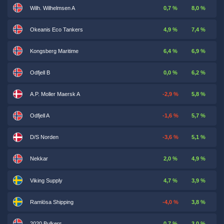
Wilh. Wilhelmsen A
0,7 %
8,0 %
Okeanis Eco Tankers
4,9 %
7,4 %
Kongsberg Maritime
6,4 %
6,9 %
Odfjell B
0,0 %
6,2 %
A.P. Moller Maersk A
-2,9 %
5,8 %
Odfjell A
-1,6 %
5,7 %
D/S Norden
-3,6 %
5,1 %
Nekkar
2,0 %
4,9 %
Viking Supply
4,7 %
3,9 %
Ramlösa Shipping
-4,0 %
3,8 %
2020 Bulkers
0,7 %
3,0 %