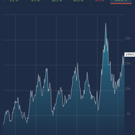
6,1 %
9,5 %
30,1 %
30,3 %
-4,3 %
20k
16941
15k
10k
5k