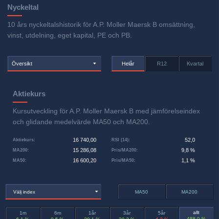
Nyckeltal
10 års nyckeltalshistorik för A.P. Moller Maersk B omsättning,
vinst, utdelning, eget kapital, PE och PB.
Översikt
Helår
R12
Kvartal
Aktiekurs
Kursutveckling för A.P. Moller Maersk B med jämförelseindex
och glidande medelvärde MA50 och MA200.
16 740,00
52,0
Aktiekurs
:
RSI (14)
:
15 286,08
9,8 %
MA200
:
Pris/MA200
:
16 600,20
1,1 %
MA50
:
Pris/MA50
:
Välj index
MA50
MA200
allt
1m
6m
1år
3år
5år
488,0 %