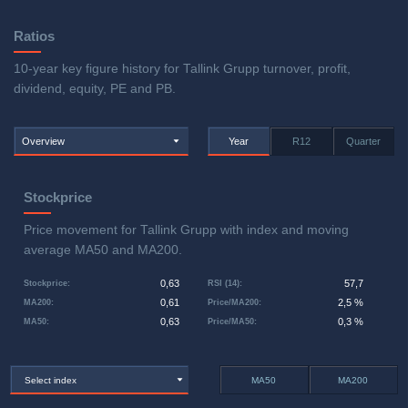
Ratios
10-year key figure history for Tallink Grupp turnover, profit,
dividend, equity, PE and PB.
Overview
Year
R12
Quarter
Stockprice
Price movement for Tallink Grupp with index and moving
average MA50 and MA200.
0,63
57,7
Stockprice
:
RSI (14)
:
0,61
2,5 %
MA200
:
Price/MA200
:
0,63
0,3 %
MA50
:
Price/MA50
:
Select index
MA50
MA200