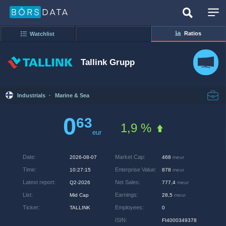
Ratios
Watchlist
Tallink Grupp
Industrials
·
Marine & Sea
0
63
1,9 %
eur
Date
:
Market Cap
:
2026-08-07
468
meur
Time
:
Enterprise Value
:
10:27:15
878
meur
Latest report
:
Net Sales
:
Q2-2026
777,4
meur
List
:
Earnings
:
Mid Cap
28,5
meur
Ticker
:
Employees
:
TALLINK
0
ISIN
:
FI4000349378