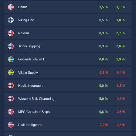
Endur
3,5 %
3,1 %
Viking Line
0,5 %
3,0 %
Nekkar
0,3 %
2,7 %
Jinhui Shipping
0,3 %
2,6 %
Gotlandsbolaget B
0,0 %
1,9 %
Viking Supply
-3,8 %
-0,4 %
Havila Kystruten
0,0 %
-2,5 %
Western Bulk Chartering
5,9 %
-2,7 %
MPC Container Ships
0,6 %
-2,8 %
Risk Intelligence
-7,9 %
-2,8 %