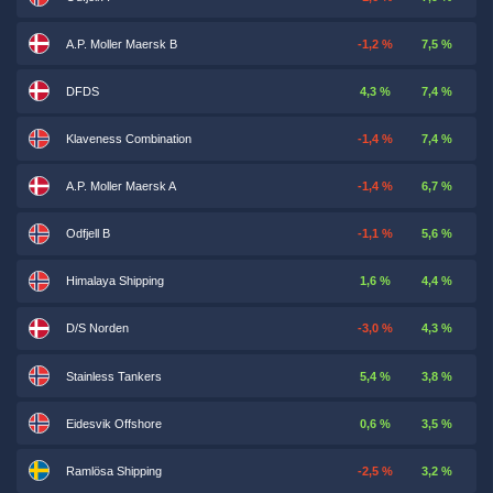
A.P. Moller Maersk B
-1,2 %
7,5 %
DFDS
4,3 %
7,4 %
Klaveness Combination
-1,4 %
7,4 %
A.P. Moller Maersk A
-1,4 %
6,7 %
Odfjell B
-1,1 %
5,6 %
Himalaya Shipping
1,6 %
4,4 %
D/S Norden
-3,0 %
4,3 %
Stainless Tankers
5,4 %
3,8 %
Eidesvik Offshore
0,6 %
3,5 %
Ramlösa Shipping
-2,5 %
3,2 %