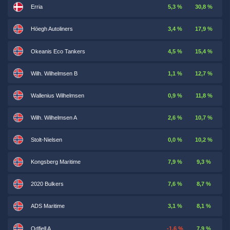
Erria
5,3 %
30,8 %
Höegh Autoliners
3,4 %
17,9 %
Okeanis Eco Tankers
4,5 %
15,4 %
Wilh. Wilhelmsen B
1,1 %
12,7 %
Wallenius Wilhelmsen
0,9 %
11,8 %
Wilh. Wilhelmsen A
2,6 %
10,7 %
Stolt-Nielsen
0,0 %
10,2 %
Kongsberg Maritime
7,9 %
9,3 %
2020 Bulkers
7,6 %
8,7 %
ADS Maritime
3,1 %
8,1 %
Odfjell A
-1,6 %
7,9 %