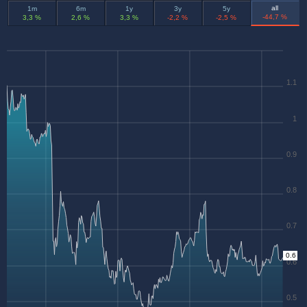
all
1m
6m
1y
3y
5y
-44,7 %
3,3 %
2,6 %
3,3 %
-2,2 %
-2,5 %
1.1
1
0.9
0.8
0.7
0.6
0.6
0.5