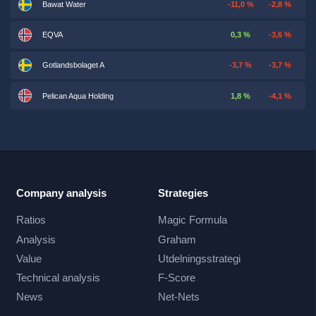
Bawat Water
-11,0 %
-2,8 %
EQVA
0,3 %
-3,6 %
Gotlandsbolaget A
-3,7 %
-3,7 %
Pelican Aqua Holding
1,8 %
-4,1 %
Company analysis
Strategies
Ratios
Magic Formula
Analysis
Graham
Value
Utdelningsstrategi
Technical analysis
F-Score
News
Net-Nets