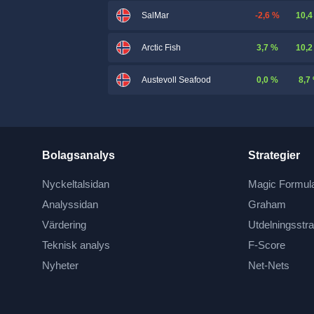
-2,6 %
10,4
SalMar
3,7 %
10,2
Arctic Fish
0,0 %
8,7
Austevoll Seafood
Bolagsanalys
Strategier
Nyckeltalsidan
Magic Formul
Analyssidan
Graham
Värdering
Utdelningsstra
Teknisk analys
F-Score
Nyheter
Net-Nets