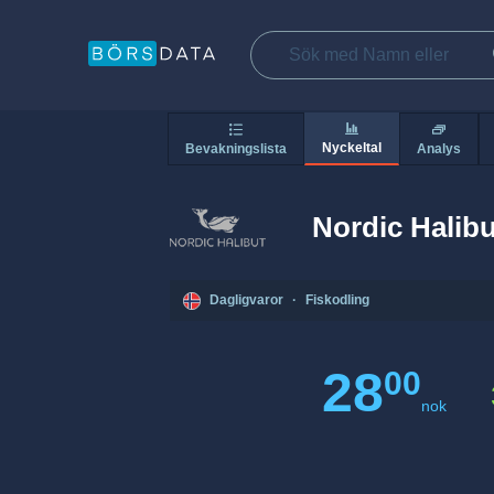
Nyckeltal
Bevakningslista
Analys
Nordic Halibu
Dagligvaror
·
Fiskodling
28
00
nok