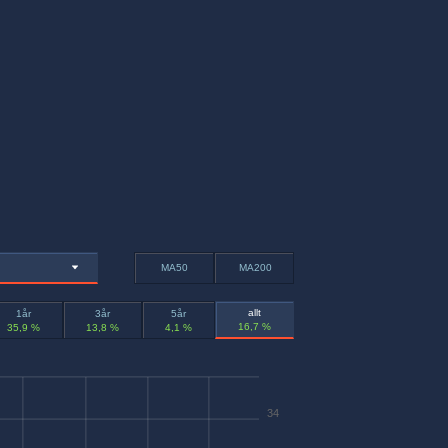
MA50
MA200
allt
1år
3år
5år
16,7 %
35,9 %
13,8 %
4,1 %
34