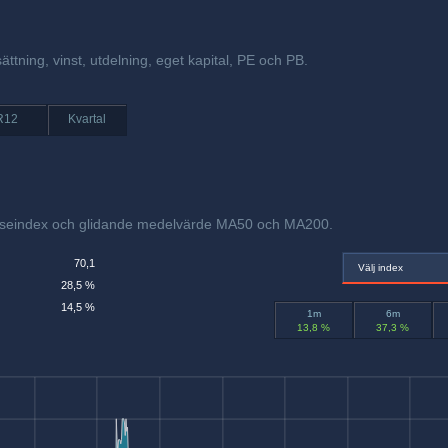
ättning, vinst, utdelning, eget kapital, PE och PB.
R12
Kvartal
relseindex och glidande medelvärde MA50 och MA200.
70,1
Välj index
28,5 %
14,5 %
1m
6m
13,8 %
37,3 %