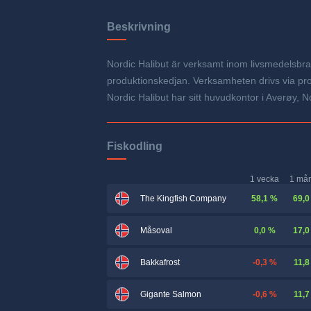
Beskrivning
Nordic Halibut är verksamt inom livsmedelsbr
produktionskedjan. Verksamheten drivs via pro
Nordic Halibut har sitt huvudkontor i Averøy, N
Fiskodling
1 vecka
1 må
58,1 %
69,0
The Kingfish Company
0,0 %
17,0
Måsoval
-0,3 %
11,8
Bakkafrost
-0,6 %
11,7
Gigante Salmon