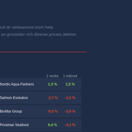
, och är verksamma inom hela
v grossister och diverse privata aktörer.
1 vecka
1 månad
1,3 %
1,5 %
Nordic Aqua Partners
-2,7 %
-1,5 %
Salmon Evolution
-0,5 %
-2,0 %
BioMar Group
0,4 %
-4,1 %
Proximar Seafood