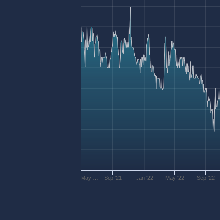
May …
Sep '21
Jan '22
May '22
Sep '22