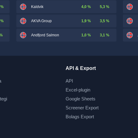
 %
4,0 %
5,3 %
Kaldvik
 %
1,9 %
3,5 %
AKVA Group
 %
1,0 %
3,1 %
Andfjord Salmon
API & Export
a
API
Excel-plugin
tegi
Google Sheets
Screener Export
Bolags Export