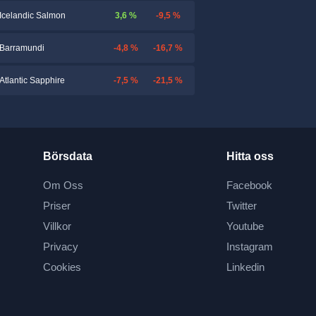
3,6 %
-9,5 %
Icelandic Salmon
-4,8 %
-16,7 %
Barramundi
-7,5 %
-21,5 %
Atlantic Sapphire
Börsdata
Hitta oss
Om Oss
Facebook
Priser
Twitter
Villkor
Youtube
Privacy
Instagram
Cookies
Linkedin