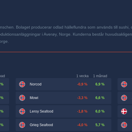
anschen. Bolaget producerar odlad hälleflundra som används till sushi
duktionsanläggningar i Averøy, Norge. Kunderna består huvudsakligen a
orge.
nad
1 vecka
1 månad
 %
-0,9 %
6,9 %
Norcod
 %
-3,3 %
6,6 %
Mowi
 %
-1,8 %
6,0 %
Leroy Seafood
 %
-4,0 %
5,7 %
Grieg Seafood