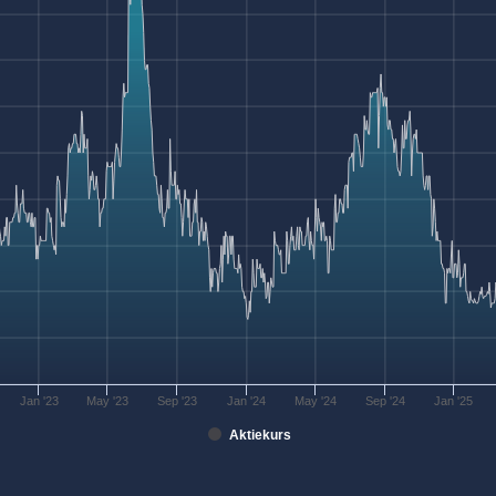
Jan '23
May '23
Sep '23
Jan '24
May '24
Sep '24
Jan '25
Aktiekurs