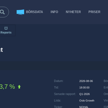
BÖRSDATA
INFO
NYHETER
PRISER
Reports
t
Datum
:
Bö
2026-08-06
3,7 %
Tid
:
Ent
18:00:00
Senaste rapport
:
Om
Q1-2026
Lista
:
Vin
Oslo Growth
Ticker
:
ISI
NOHAL