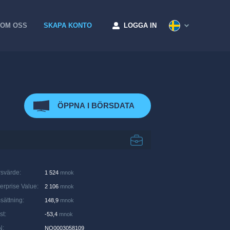
OM OSS
SKAPA KONTO
LOGGA IN
ÖPPNA I BÖRSDATA
rsvärde
:
1 524
mnok
erprise Value
:
2 106
mnok
sättning
:
148,9
mnok
st
:
-53,4
mnok
N
:
NO0003058109