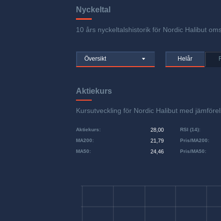
Nyckeltal
10 års nyckeltalshistorik för Nordic Halibut oms
Översikt
Helår
Aktiekurs
Kursutveckling för Nordic Halibut med jämfö
Aktiekurs
:
28,00
RSI (14)
:
MA200
:
21,79
Pris/MA200
:
MA50
:
24,46
Pris/MA50
: