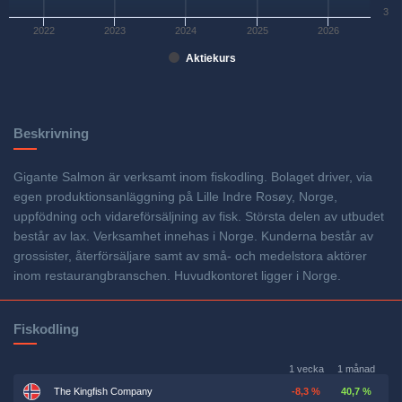
3
2022
2023
2024
2025
2026
Aktiekurs
Beskrivning
Gigante Salmon är verksamt inom fiskodling. Bolaget driver, via
egen produktionsanläggning på Lille Indre Rosøy, Norge,
uppfödning och vidareförsäljning av fisk. Största delen av utbudet
består av lax. Verksamhet innehas i Norge. Kunderna består av
grossister, återförsäljare samt av små- och medelstora aktörer
inom restaurangbranschen. Huvudkontoret ligger i Norge.
Fiskodling
1 vecka
1 månad
The Kingfish Company
-8,3 %
40,7 %