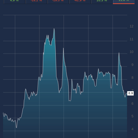
4,9 %
-18,2 %
-19,0 %
-42,9 %
26,3 %
12
11
10
9
8
7
6.9
6
5
4