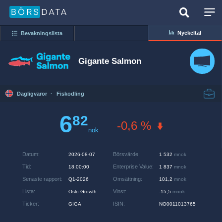
Nyckeltal
Bevakningslista
Gigante Salmon
Dagligvaror
·
Fiskodling
6
82
-0,6 %
nok
Datum
:
Börsvärde
:
2026-08-07
1 532
mnok
Tid
:
Enterprise Value
:
18:00:00
1 837
mnok
Senaste rapport
:
Omsättning
:
Q1-2026
101,2
mnok
Lista
:
Vinst
:
Oslo Growth
-15,5
mnok
Ticker
:
ISIN
:
GIGA
NO0011013765