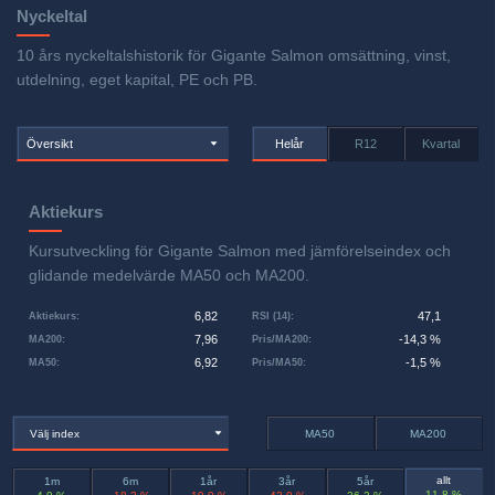
Nyckeltal
10 års nyckeltalshistorik för Gigante Salmon omsättning, vinst,
utdelning, eget kapital, PE och PB.
Översikt
Helår
R12
Kvartal
Aktiekurs
Kursutveckling för Gigante Salmon med jämförelseindex och
glidande medelvärde MA50 och MA200.
6,82
47,1
Aktiekurs
:
RSI (14)
:
7,96
-14,3 %
MA200
:
Pris/MA200
:
6,92
-1,5 %
MA50
:
Pris/MA50
:
Välj index
MA50
MA200
allt
1m
6m
1år
3år
5år
11,8 %