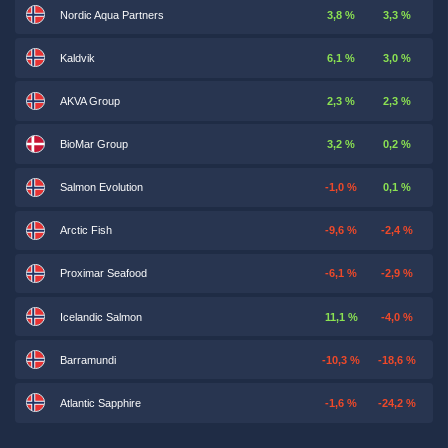
Nordic Aqua Partners
3,8 %
3,3 %
Kaldvik
6,1 %
3,0 %
AKVA Group
2,3 %
2,3 %
BioMar Group
3,2 %
0,2 %
Salmon Evolution
-1,0 %
0,1 %
Arctic Fish
-9,6 %
-2,4 %
Proximar Seafood
-6,1 %
-2,9 %
Icelandic Salmon
11,1 %
-4,0 %
Barramundi
-10,3 %
-18,6 %
Atlantic Sapphire
-1,6 %
-24,2 %