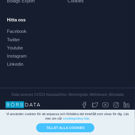
Bolags Export
Cookies
Hitta oss
Facebook
Twitter
Youtube
Instagram
Linkedin
Data sources ©2023 NasdaqOmx, Morningstar, Millistream, Börsdata
Vi använder cookies för att anpassa och förbättra det innehåll som visas för dig. Läs
mer om vår
cookiepolicy här
.
TILLÅT ALLA COOKIES