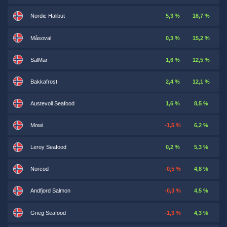
Nordic Halibut
5,3 %
16,7 %
Måsoval
0,3 %
15,2 %
SalMar
1,6 %
12,5 %
Bakkafrost
2,4 %
12,1 %
Austevoll Seafood
1,6 %
8,5 %
Mowi
-1,5 %
6,2 %
Leroy Seafood
0,2 %
5,3 %
Norcod
-0,5 %
4,8 %
Andfjord Salmon
-0,3 %
4,5 %
Grieg Seafood
-1,3 %
4,3 %