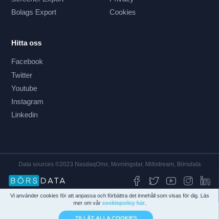
Bolags Export
Cookies
Hitta oss
Facebook
Twitter
Youtube
Instagram
Linkedin
Data sources ©2023 NasdaqOmx, Morningstar, Millistream, Börsdata
Vi använder cookies för att anpassa och förbättra det innehåll som visas för dig. Läs
mer om vår
cookiepolicy här
.
TILLÅT ALLA COOKIES