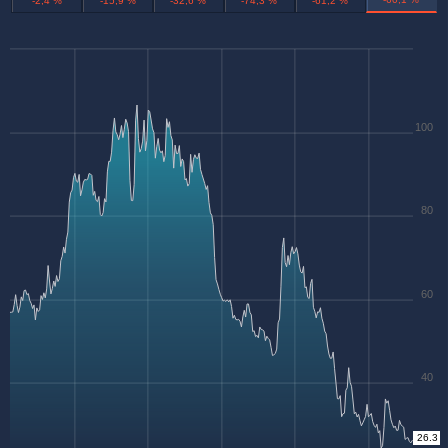
-2,4 %
-15,9 %
-32,6 %
-74,3 %
-61,2 %
100
80
60
40
26.3