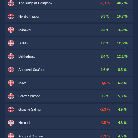
The Kingfish Company
-8,3 %
40,7 %
Nordic Halibut
5,3 %
16,7 %
Måsoval
0,3 %
15,2 %
SalMar
1,6 %
12,5 %
Bakkafrost
2,4 %
12,1 %
Austevoll Seafood
1,6 %
8,5 %
Mowi
-1,5 %
6,2 %
Leroy Seafood
0,2 %
5,3 %
Gigante Salmon
-2,3 %
4,9 %
Norcod
-0,5 %
4,8 %
Andfjord Salmon
-0,3 %
4,5 %