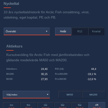
Nyckeltal
10 års nyckeltalshistorik för Arctic Fish omsättning, vinst,
utdelning, eget kapital, PE och PB.
Översikt
Helår
R12
Kvartal
Aktiekurs
Kursutveckling för Arctic Fish med jämförelseindex och
glidande medelvärde MA50 och MA200.
24,40
44,4
Aktiekurs
:
RSI (14)
:
30,15
-19,1 %
MA200
:
Pris/MA200
:
27,93
-12,6 %
MA50
:
Pris/MA50
:
Välj index
MA50
MA200
allt
1m
6m
1år
3år
5år
-60,1 %