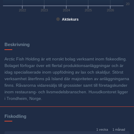
20
2022
2023
2024
2025
2026
Aktiekurs
Beskrivning
Arctic Fish Holding är ett norskt bolag verksamt inom fiskeodling.
Bolaget förfogar över ett flertal produktionsanläggningar och är
idag specialiserade inom uppfödning av lax och skaldjur. Störst
verksamhet återfinns på Island där majoriteten av anläggningarna
finns. Råvarorna vidaresäljs till grossister samt till företagskunder
inom restaurang- och livsmedelsbranschen. Huvudkontoret ligger
i Trondheim, Norge.
Fiskodling
1 vecka
1 månad