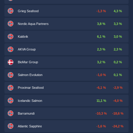
Grieg Seafood
-1,3 %
4,3 %
Nordic Aqua Partners
3,8 %
3,3 %
Kaldvik
6,1 %
3,0 %
AKVA Group
2,3 %
2,3 %
BioMar Group
3,2 %
0,2 %
Salmon Evolution
-1,0 %
0,1 %
Proximar Seafood
-6,1 %
-2,9 %
Icelandic Salmon
11,1 %
-4,0 %
Barramundi
-10,3 %
-18,6 %
Atlantic Sapphire
-1,6 %
-24,2 %