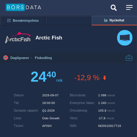
Nyckeltal
Bevakningslista
Arctic Fish
Dagligvaror
·
Fiskodling
24
40
-12,9 %
nok
Datum
:
Börsvärde
:
2026-08-07
1 098
mnok
Tid
:
Enterprise Value
:
18:00:00
1 240
mnok
Senaste rapport
:
Omsättning
:
Q1-2026
105,9
mnok
Lista
:
Vinst
:
Oslo Growth
-17,8
mnok
Ticker
:
ISIN
:
AFISH
NO0010917719