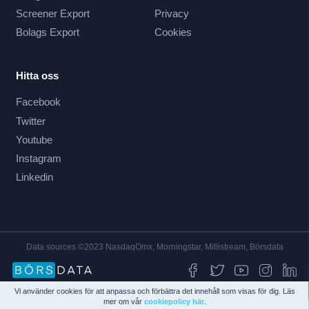
Screener Export
Privacy
Bolags Export
Cookies
Hitta oss
Facebook
Twitter
Youtube
Instagram
Linkedin
Data sources ©2023 NasdaqOmx, Morningstar, Millistream, Börsdata
Vi använder cookies för att anpassa och förbättra det innehåll som visas för dig. Läs
mer om vår
cookiepolicy här
.