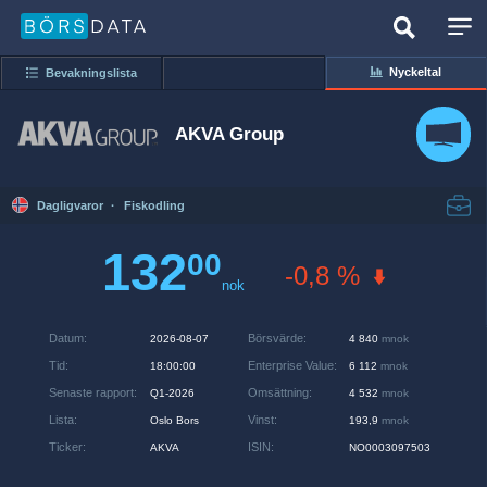
Nyckeltal
Bevakningslista
AKVA Group
Dagligvaror
·
Fiskodling
132
00
-0,8 %
nok
Datum
:
Börsvärde
:
2026-08-07
4 840
mnok
Tid
:
Enterprise Value
:
18:00:00
6 112
mnok
Senaste rapport
:
Omsättning
:
Q1-2026
4 532
mnok
Lista
:
Vinst
:
Oslo Bors
193,9
mnok
Ticker
:
ISIN
:
AKVA
NO0003097503