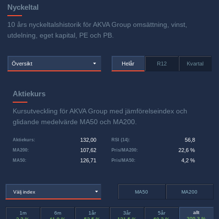
Nyckeltal
10 års nyckeltalshistorik för AKVA Group omsättning, vinst,
utdelning, eget kapital, PE och PB.
Översikt
Helår
R12
Kvartal
Aktiekurs
Kursutveckling för AKVA Group med jämförelseindex och
glidande medelvärde MA50 och MA200.
132,00
56,8
Aktiekurs
:
RSI (14)
:
107,62
22,6 %
MA200
:
Pris/MA200
:
126,71
4,2 %
MA50
:
Pris/MA50
:
Välj index
MA50
MA200
allt
1m
6m
1år
3år
5år
309,3 %