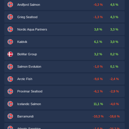
Andfjord Salmon
-0,3 %
4,5 %
Grieg Seafood
-1,3 %
4,3 %
Nordic Aqua Partners
3,8 %
3,3 %
Kaldvik
6,1 %
3,0 %
BioMar Group
3,2 %
0,2 %
Salmon Evolution
-1,0 %
0,1 %
Arctic Fish
-9,6 %
-2,4 %
Proximar Seafood
-6,1 %
-2,9 %
Icelandic Salmon
11,1 %
-4,0 %
Barramundi
-10,3 %
-18,6 %
Atlantic Sapphire
-1,6 %
-24,2 %