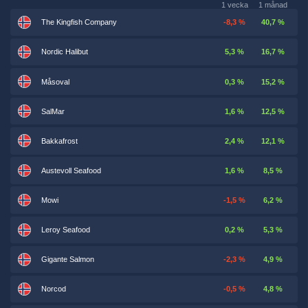
1 vecka
1 månad
The Kingfish Company
-8,3 %
40,7 %
Nordic Halibut
5,3 %
16,7 %
Måsoval
0,3 %
15,2 %
SalMar
1,6 %
12,5 %
Bakkafrost
2,4 %
12,1 %
Austevoll Seafood
1,6 %
8,5 %
Mowi
-1,5 %
6,2 %
Leroy Seafood
0,2 %
5,3 %
Gigante Salmon
-2,3 %
4,9 %
Norcod
-0,5 %
4,8 %