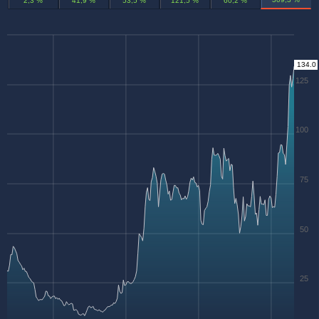
2,3 %
41,9 %
53,5 %
121,5 %
60,2 %
134.0
125
100
75
50
25