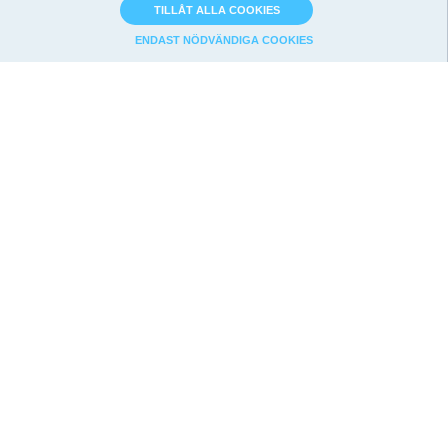
TILLÅT ALLA COOKIES
ENDAST NÖDVÄNDIGA COOKIES
Bolagsanalys
Strategier
Nyckeltalsidan
Magic Formula
Analyssidan
Graham
Värdering
Utdelningsstrategi
Teknisk analys
F-Score
Nyheter
Net-Nets
API & Export
Börsdata
API
Om Oss
Excel-plugin
Priser
Google Sheets
Villkor