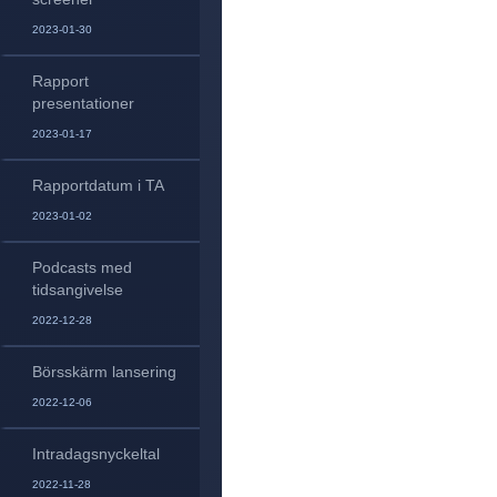
2023-01-30
Rapport
presentationer
2023-01-17
Rapportdatum i TA
2023-01-02
Podcasts med
tidsangivelse
2022-12-28
Börsskärm lansering
2022-12-06
Intradagsnyckeltal
2022-11-28