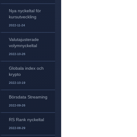
Nya nyckeltal för
kursutveckling
2022-11-24
Valutajusterade
volymnyckeltal
2022-10-26
Globala index och
krypto
2022-10-19
Börsdata Streaming
2022-09-26
RS Rank nyckeltal
2022-08-29