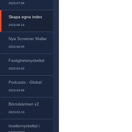
2023-07-04
Skapa egna index
2023-06-14
Nya Screener Mallar
2023-06-05
Fastighetsnyckeltal
2023-03-20
Podcasts - Global
2023-03-06
Börsskärmen v2
2023-02-13
Insidernyckeltal i
screener