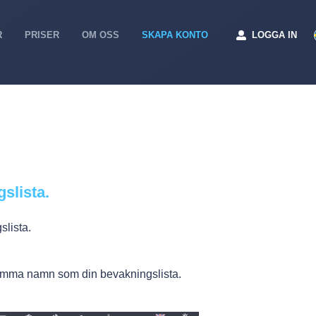
R
PRISER
OM OSS
SKAPA KONTO
LOGGA IN
slista.
slista.
 samma namn som din bevakningslista.