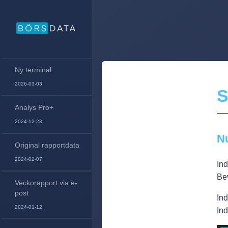
Ny terminal
2026-03-03
S
Analys Pro+
2024-12-23
Nu
Original rapportdata
2024-02-07
Ind
Bev
Veckorapport via e-
post
Ind
2024-01-12
Ind