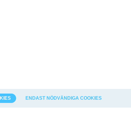
KIES
ENDAST NÖDVÄNDIGA COOKIES
Börsdata
Hitta oss