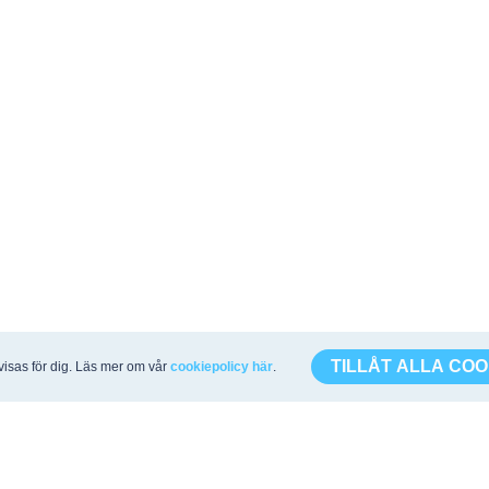
TILLÅT ALLA COO
visas för dig. Läs mer om vår
cookiepolicy här
.
API & Export