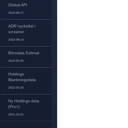
Global API
2022-08-17
ADR nyckeltal i
screener
2022-08-14
Börsdata Estimat
2022-05-30
Holdings
Blankningsdata
2022-05-25
Ny Holdings data
(Pro+)
2021-10-21