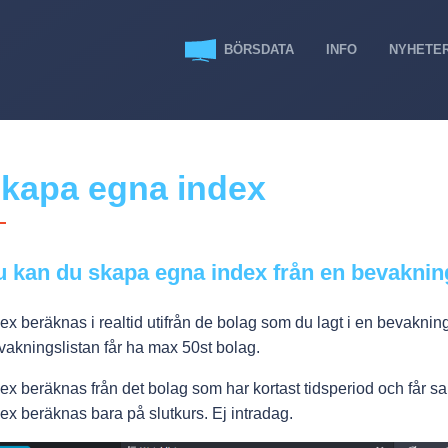
BÖRSDATA
INFO
NYHETE
kapa egna index
 kan du skapa egna index från en bevakning
ex beräknas i realtid utifrån de bolag som du lagt i en bevakning
akningslistan får ha max 50st bolag.
ex beräknas från det bolag som har kortast tidsperiod och får
ex beräknas bara på slutkurs. Ej intradag.