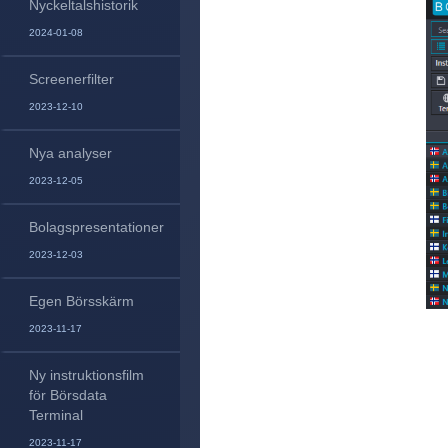
Nyckeltalshistorik
2024-01-08
Screenerfilter
2023-12-10
Nya analyser
2023-12-05
Bolagspresentationer
2023-12-03
Egen Börsskärm
2023-11-17
Ny instruktionsfilm
för Börsdata
Terminal
2023-11-17