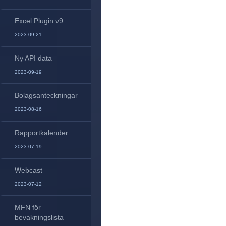
Excel Plugin v9
2023-09-21
Ny API data
2023-09-19
Bolagsanteckningar
2023-08-16
Rapportkalender
2023-07-19
Webcast
2023-07-12
MFN för
bevakningslista