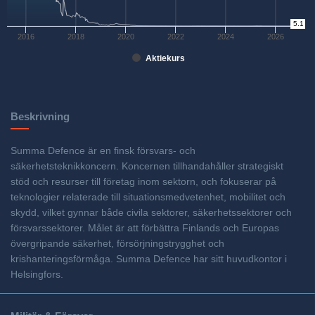
0
5.1
2016
2018
2020
2022
2024
2026
Aktiekurs
Beskrivning
Summa Defence är en finsk försvars- och
säkerhetsteknikkoncern. Koncernen tillhandahåller strategiskt
stöd och resurser till företag inom sektorn, och fokuserar på
teknologier relaterade till situationsmedvetenhet, mobilitet och
skydd, vilket gynnar både civila sektorer, säkerhetssektorer och
försvarssektorer. Målet är att förbättra Finlands och Europas
övergripande säkerhet, försörjningstrygghet och
krishanteringsförmåga. Summa Defence har sitt huvudkontor i
Helsingfors.