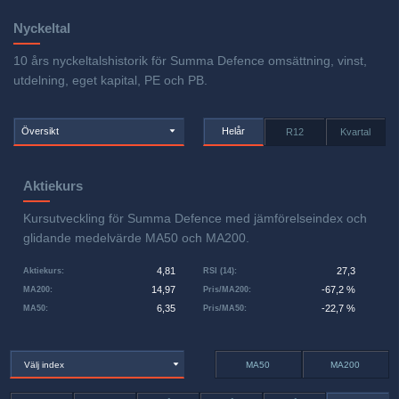
Nyckeltal
10 års nyckeltalshistorik för Summa Defence omsättning, vinst,
utdelning, eget kapital, PE och PB.
Översikt
Helår
R12
Kvartal
Aktiekurs
Kursutveckling för Summa Defence med jämförelseindex och
glidande medelvärde MA50 och MA200.
4,81
27,3
Aktiekurs
:
RSI (14)
:
14,97
-67,2 %
MA200
:
Pris/MA200
:
6,35
-22,7 %
MA50
:
Pris/MA50
:
Välj index
MA50
MA200