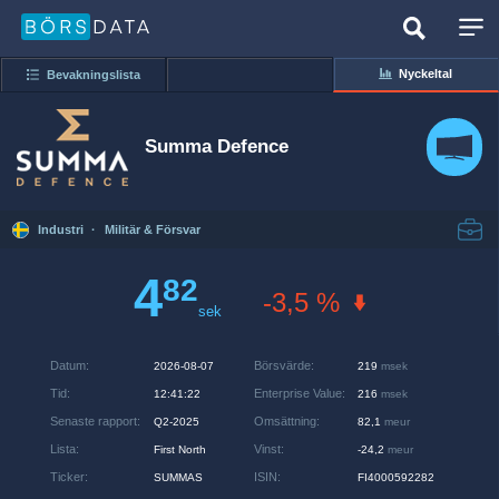
Nyckeltal
Bevakningslista
Summa Defence
Industri
·
Militär & Försvar
4
82
-3,5 %
sek
Datum
:
Börsvärde
:
2026-08-07
219
msek
Tid
:
Enterprise Value
:
12:41:22
216
msek
Senaste rapport
:
Omsättning
:
Q2-2025
82,1
meur
Lista
:
Vinst
:
First North
-24,2
meur
Ticker
:
ISIN
:
SUMMAS
FI4000592282