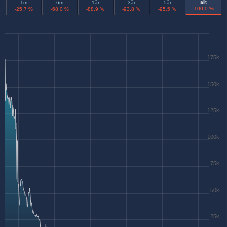
allt
1m
6m
1år
3år
5år
-100,0 %
-25,7 %
-68,0 %
-88,9 %
-93,8 %
-95,5 %
175k
150k
125k
100k
75k
50k
25k