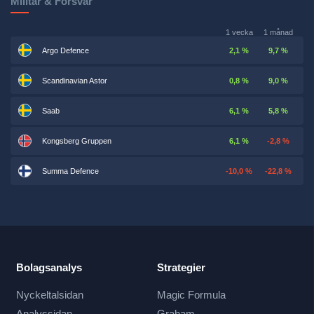
Militär & Försvar
1 vecka
1 månad
Argo Defence
2,1 %
9,7 %
Scandinavian Astor
0,8 %
9,0 %
Saab
6,1 %
5,8 %
Kongsberg Gruppen
6,1 %
-2,8 %
Summa Defence
-10,0 %
-22,8 %
Bolagsanalys
Strategier
Nyckeltalsidan
Magic Formula
Analyssidan
Graham