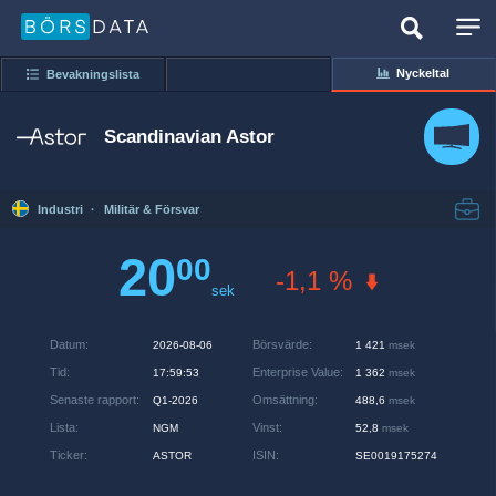
Nyckeltal
Bevakningslista
Scandinavian Astor
Industri
·
Militär & Försvar
20
00
-1,1 %
sek
Datum
:
Börsvärde
:
2026-08-06
1 421
msek
Tid
:
Enterprise Value
:
17:59:53
1 362
msek
Senaste rapport
:
Omsättning
:
Q1-2026
488,6
msek
Lista
:
Vinst
:
NGM
52,8
msek
Ticker
:
ISIN
:
ASTOR
SE0019175274