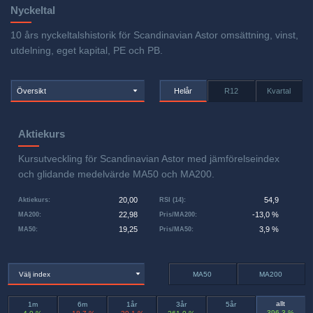
Nyckeltal
10 års nyckeltalshistorik för Scandinavian Astor omsättning, vinst,
utdelning, eget kapital, PE och PB.
Översikt
Helår
R12
Kvartal
Aktiekurs
Kursutveckling för Scandinavian Astor med jämförelseindex
och glidande medelvärde MA50 och MA200.
20,00
54,9
Aktiekurs
:
RSI (14)
:
22,98
-13,0 %
MA200
:
Pris/MA200
:
19,25
3,9 %
MA50
:
Pris/MA50
:
Välj index
MA50
MA200
allt
1m
6m
1år
3år
5år
396,3 %