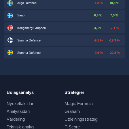
Argo Defence
-1,8 %
10,8 %
Saab
6,4 %
7,0 %
Kongsberg Gruppen
4,3 %
-7,1 %
Summa Defence
-9,1 %
-19,3 %
Summa Defence
-9,9 %
-22,8 %
Bolagsanalys
Strategier
Nyckeltalsidan
Magic Formula
Analyssidan
Graham
Värdering
Utdelningsstrategi
Teknisk analys
F-Score