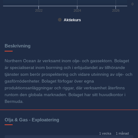
0
2022
2024
2026
Aktiekurs
Beskrivning
Northern Ocean är verksamt inom olje- och gassektorn. Bolaget
är specialiserat inom borrning och i erbjudandet av tillhörande
tjänster som berör prospektering och vidare utvinning av olje- och
gasförnödenheter. Bolaget förfogar över egna
produktionsanläggningar och riggar, där verksamhet återfinns
runtom den globala marknaden. Bolaget har sitt huvudkontor i
Bermuda.
Olja & Gas - Exploatering
1 vecka
1 månad