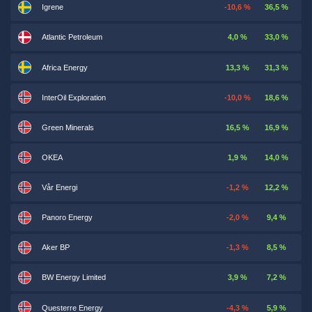
Igrene
-10,6 %
36,5 %
Atlantic Petroleum
4,0 %
33,0 %
Africa Energy
13,3 %
31,3 %
InterOil Exploration
-10,0 %
18,6 %
Green Minerals
16,5 %
16,9 %
OKEA
1,9 %
14,0 %
Vår Energi
-1,2 %
12,2 %
Panoro Energy
-2,0 %
9,4 %
Aker BP
-1,3 %
8,5 %
BW Energy Limited
3,9 %
7,2 %
Questerre Energy
-4,3 %
5,9 %