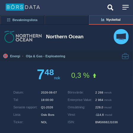
Nyckeltal
Bevakningslista
Northern Ocean
Energi
·
Olja & Gas - Exploatering
7
48
0,3 %
nok
Datum
:
Börsvärde
:
2026-08-07
2 268
mnok
Tid
:
Enterprise Value
:
18:00:00
2 964
mnok
Senaste rapport
:
Omsättning
:
Q1-2026
229,0
musd
Lista
:
Vinst
:
Oslo Bors
-114,6
musd
Ticker
:
ISIN
:
NOL
BMG6682J1036