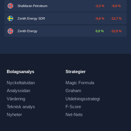
ShaMaran Petroleum
-2,3 %
-9,9 %
Zenith Energy SDR
-6,6 %
-12,7 %
Zenith Energy
0,0 %
-12,9 %
Bolagsanalys
Strategier
Nyckeltalsidan
Magic Formula
Analyssidan
Graham
Värdering
Utdelningsstrategi
Teknisk analys
F-Score
Nyheter
Net-Nets