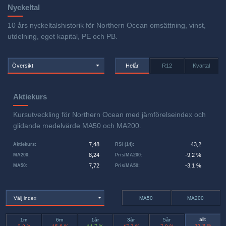
Nyckeltal
10 års nyckeltalshistorik för Northern Ocean omsättning, vinst,
utdelning, eget kapital, PE och PB.
Översikt
Helår
R12
Kvartal
Aktiekurs
Kursutveckling för Northern Ocean med jämförelseindex och
glidande medelvärde MA50 och MA200.
7,48
43,2
Aktiekurs
:
RSI (14)
:
8,24
-9,2 %
MA200
:
Pris/MA200
:
7,72
-3,1 %
MA50
:
Pris/MA50
:
Välj index
MA50
MA200
allt
1m
6m
1år
3år
5år
-73,3 %