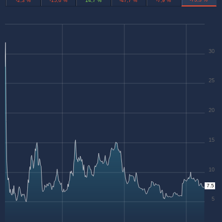
-2,3 %
-15,6 %
14,7 %
-47,7 %
-7,9 %
30
25
20
15
10
7.5
5