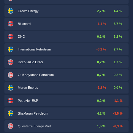
Crown Energy
2,7 %
4,4 %
Bluenord
-1,4 %
3,7 %
DNO
0,1 %
3,2 %
International Petroleum
-3,2 %
2,7 %
Deep Value Driller
0,2 %
1,7 %
Gulf Keystone Petroleum
0,7 %
0,2 %
Meren Energy
-1,2 %
0,0 %
PetroNor E&P
0,2 %
-1,1 %
ShaMaran Petroleum
4,2 %
-3,5 %
Questerre Energy Pref
1,5 %
-6,3 %