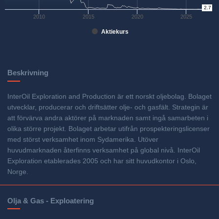
0
2.7
2010
2015
2020
2025
Aktiekurs
Beskrivning
InterOil Exploration and Production är ett norskt oljebolag. Bolaget
utvecklar, producerar och driftsätter olje- och gasfält. Strategin är
att förvärva andra aktörer på marknaden samt ingå samarbeten i
olika större projekt. Bolaget arbetar utifrån prospekteringslicenser
med störst verksamhet inom Sydamerika. Utöver
huvudmarknaden återfinns verksamhet på global nivå. InterOil
Exploration etablerades 2005 och har sitt huvudkontor i Oslo,
Norge.
Olja & Gas - Exploatering