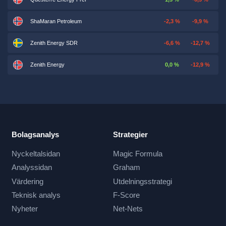
ShaMaran Petroleum
-2,3 %
-9,9 %
Zenith Energy SDR
-6,6 %
-12,7 %
Zenith Energy
0,0 %
-12,9 %
Bolagsanalys
Strategier
Nyckeltalsidan
Magic Formula
Analyssidan
Graham
Värdering
Utdelningsstrategi
Teknisk analys
F-Score
Nyheter
Net-Nets