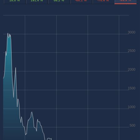
18,6 %
191,4 %
68,2 %
-66,1 %
-76,4 %
3000
2500
2000
1500
1000
500