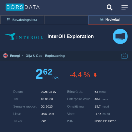
Nyckeltal
Bevakningslista
InterOil Exploration
Energi
·
Olja & Gas - Exploatering
2
62
-4,4 %
nok
Datum
:
Börsvärde
:
2026-08-07
53
mnok
Tid
:
Enterprise Value
:
18:00:00
484
mnok
Senaste rapport
:
Omsättning
:
Q2-2025
15,7
musd
Lista
:
Vinst
:
Oslo Bors
-17,5
musd
Ticker
:
ISIN
:
IOX
NO0013119255