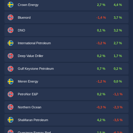
Crown Energy
2,7 %
4,4 %
Bluenord
-1,4 %
3,7 %
DNO
0,1 %
3,2 %
International Petroleum
-3,2 %
2,7 %
Deep Value Driller
0,2 %
1,7 %
Gulf Keystone Petroleum
0,7 %
0,2 %
Meren Energy
-1,2 %
0,0 %
PetroNor E&P
0,2 %
-1,1 %
Northern Ocean
-0,3 %
-2,3 %
ShaMaran Petroleum
4,2 %
-3,5 %
Questerre Energy Pref
1,5 %
-6,3 %