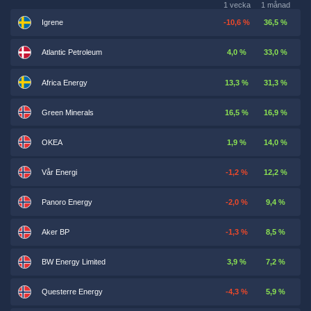
1 vecka
1 månad
Igrene
-10,6 %
36,5 %
Atlantic Petroleum
4,0 %
33,0 %
Africa Energy
13,3 %
31,3 %
Green Minerals
16,5 %
16,9 %
OKEA
1,9 %
14,0 %
Vår Energi
-1,2 %
12,2 %
Panoro Energy
-2,0 %
9,4 %
Aker BP
-1,3 %
8,5 %
BW Energy Limited
3,9 %
7,2 %
Questerre Energy
-4,3 %
5,9 %