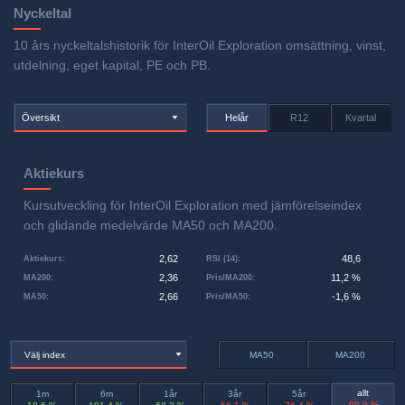
Nyckeltal
10 års nyckeltalshistorik för InterOil Exploration omsättning, vinst,
utdelning, eget kapital, PE och PB.
Översikt
Helår
R12
Kvartal
Aktiekurs
Kursutveckling för InterOil Exploration med jämförelseindex
och glidande medelvärde MA50 och MA200.
2,62
48,6
Aktiekurs
:
RSI (14)
:
2,36
11,2 %
MA200
:
Pris/MA200
:
2,66
-1,6 %
MA50
:
Pris/MA50
:
Välj index
MA50
MA200
allt
1m
6m
1år
3år
5år
-99,9 %