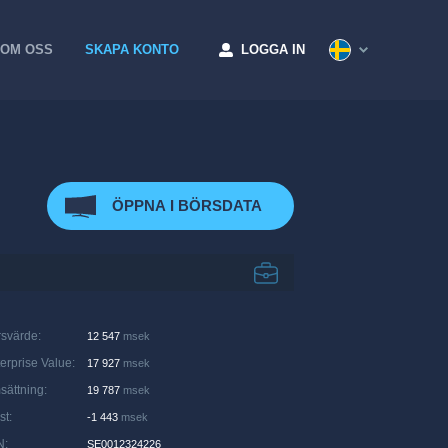
OM OSS
SKAPA KONTO
LOGGA IN
ÖPPNA I BÖRSDATA
rsvärde
:
12 547
msek
erprise Value
:
17 927
msek
sättning
:
19 787
msek
st
:
-1 443
msek
N
:
SE0012324226