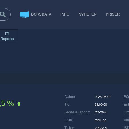
BÖRSDATA
INFO
NYHETER
PRISER
Reports
Datum
:
Bö
2026-08-07
,5 %
Tid
:
Ent
18:00:00
Senaste rapport
:
Om
Q2-2026
Lista
:
Vin
Mid Cap
Ticker
:
ISI
VPLAY A