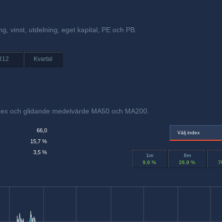
ng, vinst, utdelning, eget kapital, PE och PB.
R12
Kvartal
index och glidande medelvärde MA50 och MA200.
66,0
Välj index
15,7 %
3,5 %
1m
6m
9,6 %
26,9 %
7