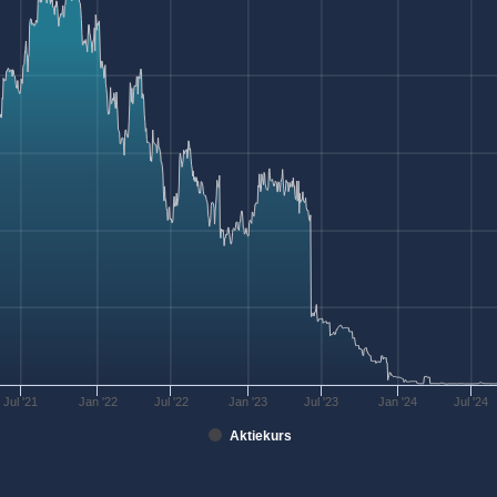
Jul '21
Jan '22
Jul '22
Jan '23
Jul '23
Jan '24
Jul '24
Aktiekurs