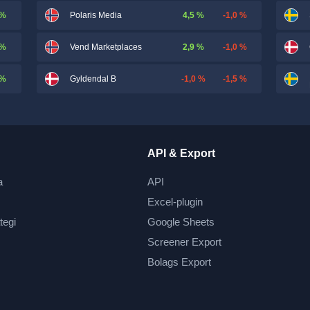
 %
4,5 %
-1,0 %
Polaris Media
 %
2,9 %
-1,0 %
Vend Marketplaces
 %
-1,0 %
-1,5 %
Gyldendal B
API & Export
a
API
Excel-plugin
tegi
Google Sheets
Screener Export
Bolags Export