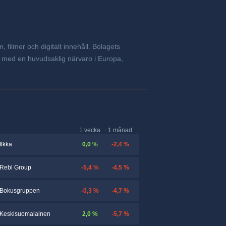
filmer och digitalt innehåll. Bolagets
al med en huvudsaklig närvaro i Europa,
1 vecka
1 månad
0,0 %
-2,4 %
Ilkka
-5,4 %
-4,5 %
Rebl Group
-0,3 %
-4,7 %
Bokusgruppen
2,0 %
-5,7 %
Keskisuomalainen