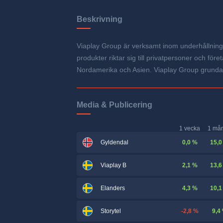
Beskrivning
Viaplay Group är verksamt inom underhållnings
produkter riktar sig till privatpersoner och 
Nordamerika och Asien. Viaplay Group grundad
Media & Publicering
1 vecka
1 må
0,0 %
15,0
Gyldendal
2,1 %
13,6
Viaplay B
4,3 %
10,1
Elanders
-2,8 %
9,4
Storytel