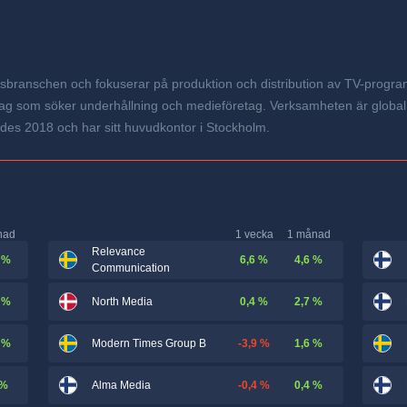
branschen och fokuserar på produktion och distribution av TV-program, 
företag som söker underhållning och medieföretag. Verksamheten är glob
es 2018 och har sitt huvudkontor i Stockholm.
nad
1 vecka
1 månad
Relevance
 %
6,6 %
4,6 %
Communication
 %
0,4 %
2,7 %
North Media
 %
-3,9 %
1,6 %
Modern Times Group B
 %
-0,4 %
0,4 %
Alma Media