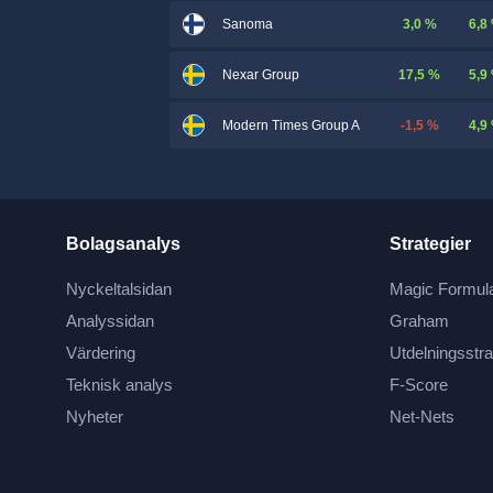
3,0 %
6,8
Sanoma
17,5 %
5,9
Nexar Group
-1,5 %
4,9
Modern Times Group A
Bolagsanalys
Strategier
Nyckeltalsidan
Magic Formul
Analyssidan
Graham
Värdering
Utdelningsstra
Teknisk analys
F-Score
Nyheter
Net-Nets