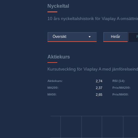
Nyckeltal
10 års nyckeltalshistorik för Viaplay A omsättni
Översikt
Helår
Aktiekurs
Kursutveckling för Viaplay A med jämförelse
Aktiekurs
:
2,74
RSI (14)
:
MA200
:
2,37
Pris/MA200
:
MA50
:
2,65
Pris/MA50
: