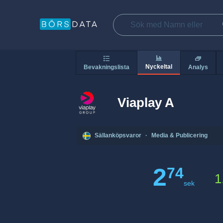
Nyckeltal
Bevakningslista
Analys
Viaplay A
Sällanköpsvaror
·
Media & Publicering
2
74
1
sek