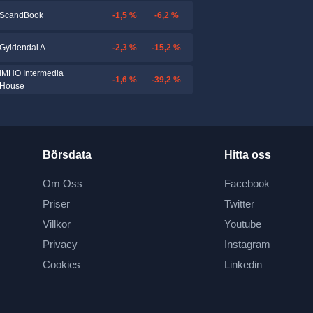
-1,5 %
-6,2 %
ScandBook
-2,3 %
-15,2 %
Gyldendal A
IMHO Intermedia
-1,6 %
-39,2 %
House
Börsdata
Hitta oss
Om Oss
Facebook
Priser
Twitter
Villkor
Youtube
Privacy
Instagram
Cookies
Linkedin