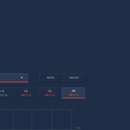
MA50
MA200
allt
1år
3år
5år
-98,9 %
0,2 %
-96,1 %
-99,4 %
500