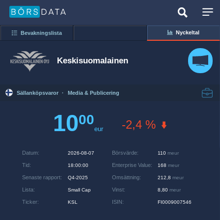
Nyckeltal
Bevakningslista
Keskisuomalainen
Sällanköpsvaror
·
Media & Publicering
10
00
-2,4 %
eur
Datum
:
Börsvärde
:
2026-08-07
110
meur
Tid
:
Enterprise Value
:
18:00:00
168
meur
Senaste rapport
:
Omsättning
:
Q4-2025
212,8
meur
Lista
:
Vinst
:
Small Cap
8,80
meur
Ticker
:
ISIN
:
KSL
FI0009007546