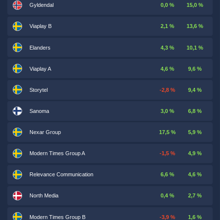
Gyldendal
0,0 %
15,0 %
Viaplay B
2,1 %
13,6 %
Elanders
4,3 %
10,1 %
Viaplay A
4,6 %
9,6 %
Storytel
-2,8 %
9,4 %
Sanoma
3,0 %
6,8 %
Nexar Group
17,5 %
5,9 %
Modern Times Group A
-1,5 %
4,9 %
Relevance Communication
6,6 %
4,6 %
North Media
0,4 %
2,7 %
Modern Times Group B
-3,9 %
1,6 %