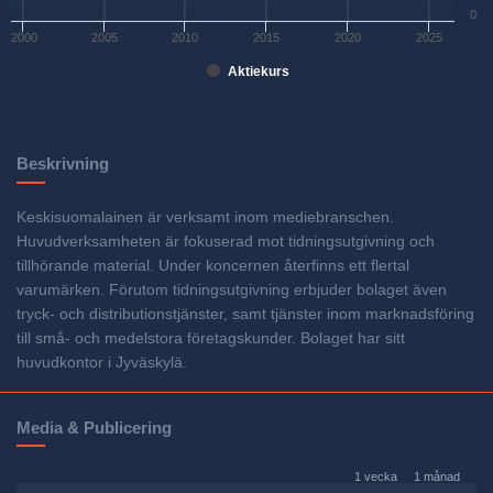
0
2000
2005
2010
2015
2020
2025
Aktiekurs
Beskrivning
Keskisuomalainen är verksamt inom mediebranschen.
Huvudverksamheten är fokuserad mot tidningsutgivning och
tillhörande material. Under koncernen återfinns ett flertal
varumärken. Förutom tidningsutgivning erbjuder bolaget även
tryck- och distributionstjänster, samt tjänster inom marknadsföring
till små- och medelstora företagskunder. Bolaget har sitt
huvudkontor i Jyväskylä.
Media & Publicering
1 vecka
1 månad