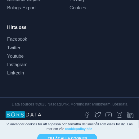
Bolags Export
Cookies
Hitta oss
Facebook
Twitter
Youtube
Instagram
Linkedin
Data sources ©2023 NasdaqOmx, Morningstar, Millistream, Börsdata
Vi använder cookies för att anpassa och förbättra det innehåll som visas för dig. Läs
mer om vår
cookiepolicy här
.
TILLÅT ALLA COOKIES