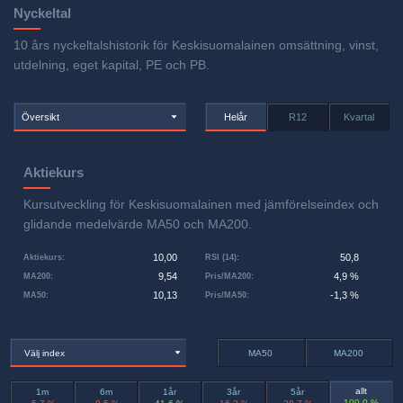
Nyckeltal
10 års nyckeltalshistorik för Keskisuomalainen omsättning, vinst,
utdelning, eget kapital, PE och PB.
Översikt
Helår
R12
Kvartal
Aktiekurs
Kursutveckling för Keskisuomalainen med jämförelseindex och
glidande medelvärde MA50 och MA200.
10,00
50,8
Aktiekurs
:
RSI (14)
:
9,54
4,9 %
MA200
:
Pris/MA200
:
10,13
-1,3 %
MA50
:
Pris/MA50
:
Välj index
MA50
MA200
allt
1m
6m
1år
3år
5år
100,0 %