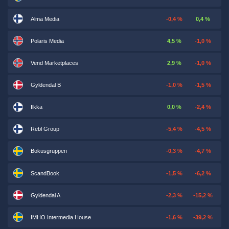
Alma Media
-0,4 %
0,4 %
Polaris Media
4,5 %
-1,0 %
Vend Marketplaces
2,9 %
-1,0 %
Gyldendal B
-1,0 %
-1,5 %
Ilkka
0,0 %
-2,4 %
Rebl Group
-5,4 %
-4,5 %
Bokusgruppen
-0,3 %
-4,7 %
ScandBook
-1,5 %
-6,2 %
Gyldendal A
-2,3 %
-15,2 %
IMHO Intermedia House
-1,6 %
-39,2 %