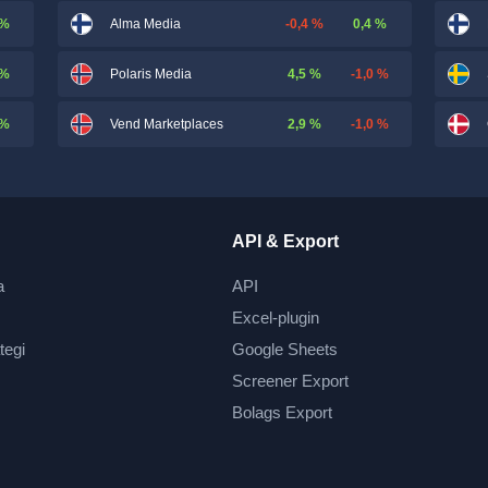
 %
-0,4 %
0,4 %
Alma Media
 %
4,5 %
-1,0 %
Polaris Media
 %
2,9 %
-1,0 %
Vend Marketplaces
API & Export
a
API
Excel-plugin
tegi
Google Sheets
Screener Export
Bolags Export