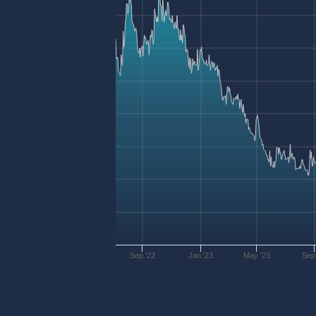
Sep '22
Jan '23
May '23
Sep