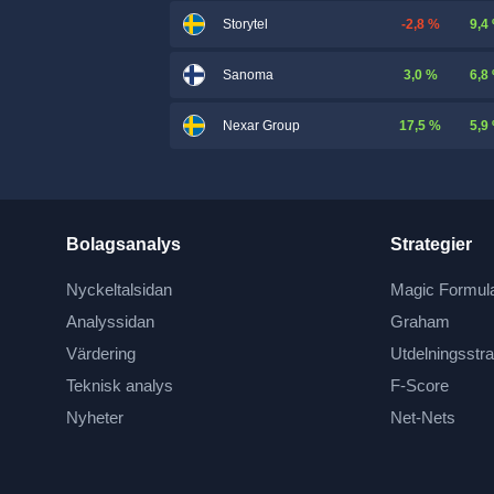
-2,8 %
9,4
Storytel
3,0 %
6,8
Sanoma
17,5 %
5,9
Nexar Group
Bolagsanalys
Strategier
Nyckeltalsidan
Magic Formul
Analyssidan
Graham
Värdering
Utdelningsstra
Teknisk analys
F-Score
Nyheter
Net-Nets