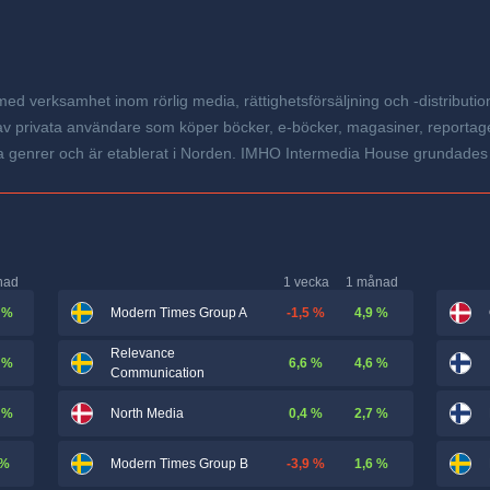
verksamhet inom rörlig media, rättighetsförsäljning och -distributio
 privata användare som köper böcker, e-böcker, magasiner, reportage
 olika genrer och är etablerat i Norden. IMHO Intermedia House grundad
nad
1 vecka
1 månad
 %
-1,5 %
4,9 %
Modern Times Group A
Relevance
 %
6,6 %
4,6 %
Communication
 %
0,4 %
2,7 %
North Media
 %
-3,9 %
1,6 %
Modern Times Group B