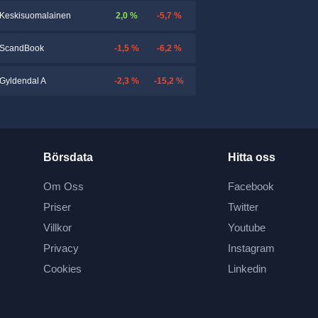
2,0 %
-5,7 %
Keskisuomalainen
-1,5 %
-6,2 %
ScandBook
-2,3 %
-15,2 %
Gyldendal A
Börsdata
Hitta oss
Om Oss
Facebook
Priser
Twitter
Villkor
Youtube
Privacy
Instagram
Cookies
Linkedin