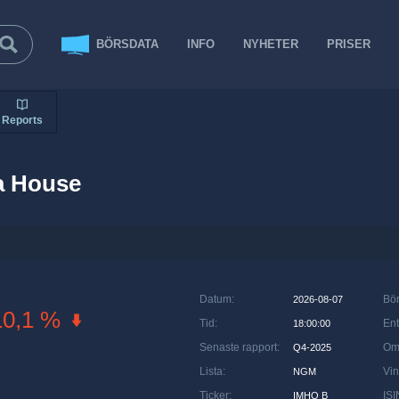
BÖRSDATA
INFO
NYHETER
PRISER
Reports
a House
Datum
:
Bö
2026-08-07
10,1 %
Tid
:
Ent
18:00:00
Senaste rapport
:
Om
Q4-2025
Lista
:
Vin
NGM
Ticker
:
ISI
IMHO B