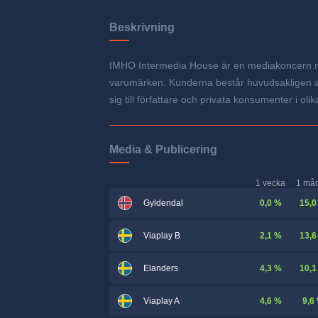
Beskrivning
IMHO Intermedia House är en mediakoncern med 
varumärken. Kunderna består huvudsakligen av
sig till författare och privata konsumenter i
Media & Publicering
1 vecka
1 må
0,0 %
15,0
Gyldendal
2,1 %
13,6
Viaplay B
4,3 %
10,1
Elanders
4,6 %
9,6
Viaplay A