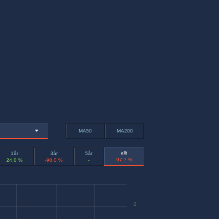
MA50
MA200
allt
1år
3år
5år
-97,7 %
24,0 %
-90,0 %
-
2