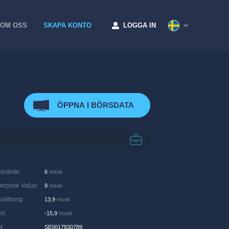
OM OSS
SKAPA KONTO
LOGGA IN
ÖPPNA I BÖRSDATA
rsvärde
:
6
msek
erprise Value
:
9
msek
sättning
:
13,9
msek
st
:
-15,9
msek
N
:
SE0017830789