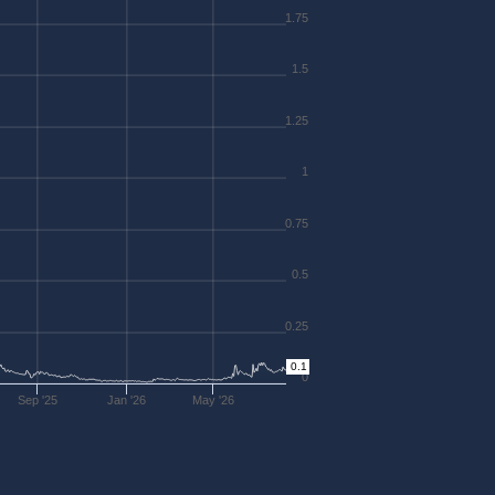
1.75
1.5
1.25
1
0.75
0.5
0.25
0.1
0
Sep '25
Jan '26
May '26