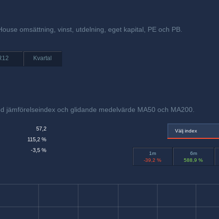
House omsättning, vinst, utdelning, eget kapital, PE och PB.
R12
Kvartal
ed jämförelseindex och glidande medelvärde MA50 och MA200.
57,2
Välj index
115,2 %
-3,5 %
1m
6m
-39,2 %
588,9 %