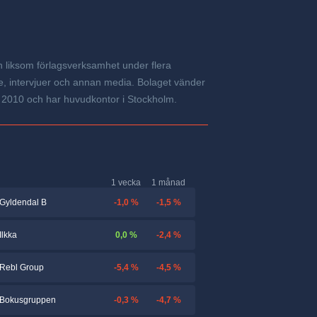
n liksom förlagsverksamhet under flera
, intervjuer och annan media. Bolaget vänder
es 2010 och har huvudkontor i Stockholm.
1 vecka
1 månad
-1,0 %
-1,5 %
Gyldendal B
0,0 %
-2,4 %
Ilkka
-5,4 %
-4,5 %
Rebl Group
-0,3 %
-4,7 %
Bokusgruppen