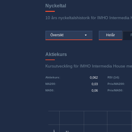
Nyckeltal
10 års nyckeltalshistorik för IMHO Intermedia 
Översikt
Helår
Aktiekurs
Kursutveckling för IMHO Intermedia House m
Aktiekurs
:
0,062
RSI (14)
:
MA200
:
0,03
Pris/MA200
:
MA50
:
0,06
Pris/MA50
: