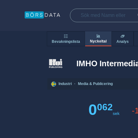
Nyckeltal
Bevakningslista
Analys
IMHO Intermedi
Industri
·
Media & Publicering
0
062
-
sek