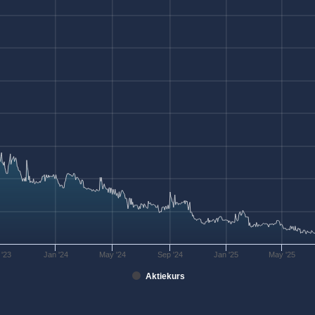
 '23
Jan '24
May '24
Sep '24
Jan '25
May '25
Aktiekurs