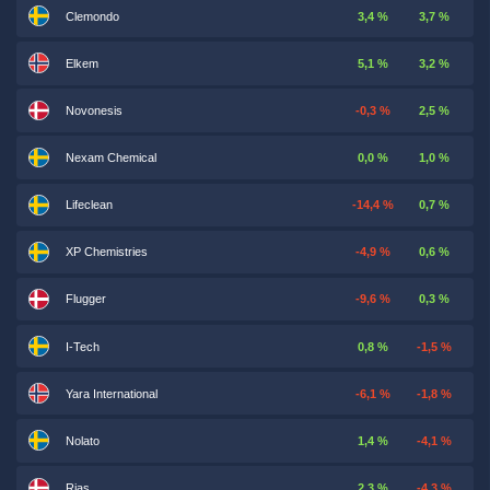
Clemondo
3,4 %
3,7 %
Elkem
5,1 %
3,2 %
Novonesis
-0,3 %
2,5 %
Nexam Chemical
0,0 %
1,0 %
Lifeclean
-14,4 %
0,7 %
XP Chemistries
-4,9 %
0,6 %
Flugger
-9,6 %
0,3 %
I-Tech
0,8 %
-1,5 %
Yara International
-6,1 %
-1,8 %
Nolato
1,4 %
-4,1 %
Rias
2,3 %
-4,3 %