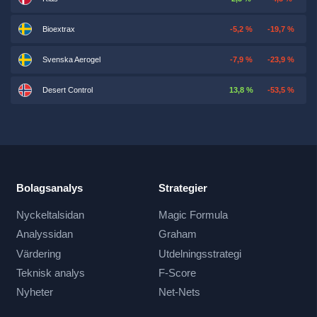
Bioextrax
-5,2 %
-19,7 %
Svenska Aerogel
-7,9 %
-23,9 %
Desert Control
13,8 %
-53,5 %
Bolagsanalys
Strategier
Nyckeltalsidan
Magic Formula
Analyssidan
Graham
Värdering
Utdelningsstrategi
Teknisk analys
F-Score
Nyheter
Net-Nets