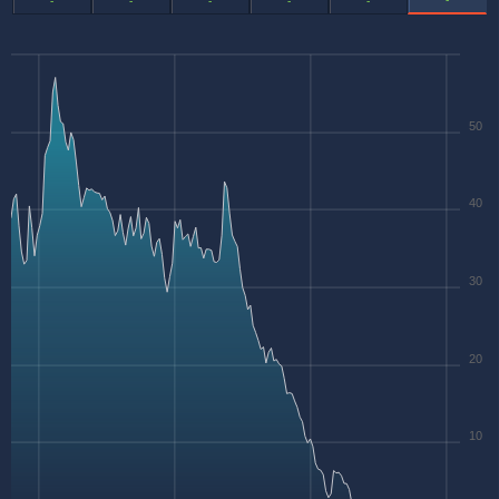
-
-
-
-
-
50
40
30
20
10