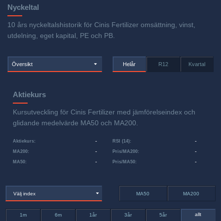
Nyckeltal
10 års nyckeltalshistorik för Cinis Fertilizer omsättning, vinst,
utdelning, eget kapital, PE och PB.
Översikt
Helår
R12
Kvartal
Aktiekurs
Kursutveckling för Cinis Fertilizer med jämförelseindex och
glidande medelvärde MA50 och MA200.
-
-
Aktiekurs
:
RSI (14)
:
-
-
MA200
:
Pris/MA200
:
-
-
MA50
:
Pris/MA50
:
Välj index
MA50
MA200
allt
1m
6m
1år
3år
5år
-