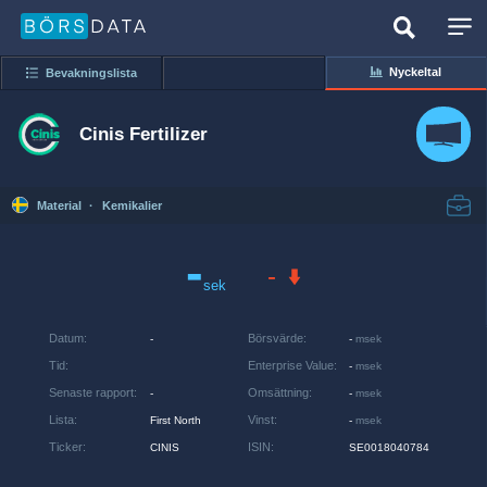
Nyckeltal
Bevakningslista
Cinis Fertilizer
Material
·
Kemikalier
-
-
sek
Datum
:
Börsvärde
:
-
-
msek
Tid
:
Enterprise Value
:
-
msek
Senaste rapport
:
Omsättning
:
-
-
msek
Lista
:
Vinst
:
First North
-
msek
Ticker
:
ISIN
:
CINIS
SE0018040784