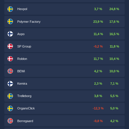
Hexpol
3,7 %
24,8 %
Polymer Factory
23,9 %
17,6 %
Aspo
11,4 %
16,5 %
SP Group
-0,2 %
11,8 %
Roblon
11,7 %
10,4 %
BEWi
4,2 %
10,0 %
Kemira
2,3 %
7,1 %
Trelleborg
3,8 %
5,5 %
OrganoClick
-12,3 %
5,0 %
Borregaard
-0,8 %
4,2 %