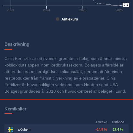
0
0.1
2023
2024
2025
2026
Aktiekurs
Beskrivning
Cinis Fertilizer är ett svenskt greentech-bolag som ämnar minska
koldioxidutsläppen inom jordbrukssektorn. Bolagets affärsidé är
att producera mineralgödsel, kaliumsulfat, genom att återvinna
restprodukter från främst tillverkning av elbilsbatterier. Cinis
Fertilizer är huvudsakligen verksamt inom Norden samt USA.
Bolaget grundades år 2018 och huvudkontoret är beläget i Lund.
Kemikalier
1 vecka
1 månad
aXichem
-14,9 %
27,4 %