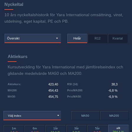
Nyckeltal
10 års nyckeltalshistorik för Yara International omsättning, vinst,
utdelning, eget kapital, PE och PB.
Översikt
Helår
R12
Kvartal
Aktiekurs
Kursutveckling för Yara International med jämförelseindex och
glidande medelvärde MA50 och MA200.
423,40
38,3
Aktiekurs
:
RSI (14)
:
454,43
-6,8 %
MA200
:
Pris/MA200
:
454,75
-6,9 %
MA50
:
Pris/MA50
:
Välj index
MA50
MA200
allt
1m
6m
1år
3år
5år
764,1 %