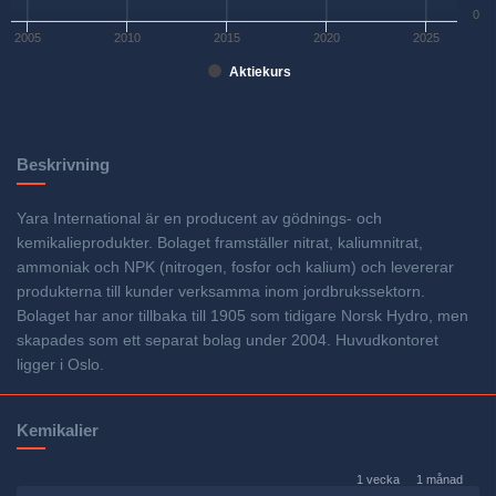
0
2005
2010
2015
2020
2025
Aktiekurs
Beskrivning
Yara International är en producent av gödnings- och
kemikalieprodukter. Bolaget framställer nitrat, kaliumnitrat,
ammoniak och NPK (nitrogen, fosfor och kalium) och levererar
produkterna till kunder verksamma inom jordbrukssektorn.
Bolaget har anor tillbaka till 1905 som tidigare Norsk Hydro, men
skapades som ett separat bolag under 2004. Huvudkontoret
ligger i Oslo.
Kemikalier
1 vecka
1 månad