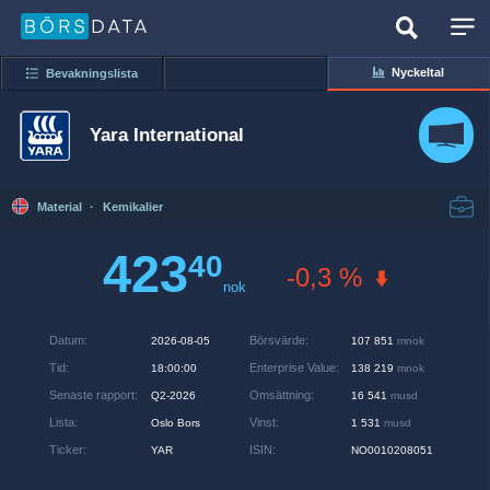
Nyckeltal
Bevakningslista
Yara International
Material
·
Kemikalier
423
40
-0,3 %
nok
Datum
:
Börsvärde
:
2026-08-05
107 851
mnok
Tid
:
Enterprise Value
:
18:00:00
138 219
mnok
Senaste rapport
:
Omsättning
:
Q2-2026
16 541
musd
Lista
:
Vinst
:
Oslo Bors
1 531
musd
Ticker
:
ISIN
:
YAR
NO0010208051