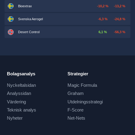
Bioextrax
-10,2 %
-13,2 %
Svenska Aerogel
-6,3 %
-24,8 %
Desert Control
6,1 %
-56,3 %
Bolagsanalys
Strategier
Nyckeltalsidan
Magic Formula
Analyssidan
Graham
Värdering
Utdelningsstrategi
Teknisk analys
F-Score
Nyheter
Net-Nets