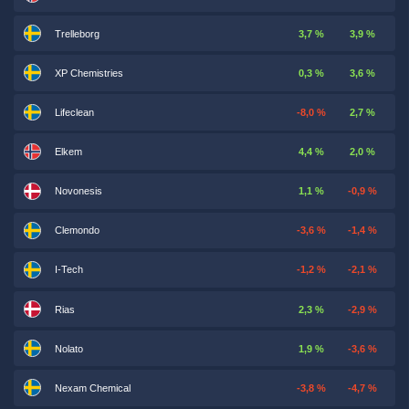
Trelleborg
3,7 %
3,9 %
XP Chemistries
0,3 %
3,6 %
Lifeclean
-8,0 %
2,7 %
Elkem
4,4 %
2,0 %
Novonesis
1,1 %
-0,9 %
Clemondo
-3,6 %
-1,4 %
I-Tech
-1,2 %
-2,1 %
Rias
2,3 %
-2,9 %
Nolato
1,9 %
-3,6 %
Nexam Chemical
-3,8 %
-4,7 %