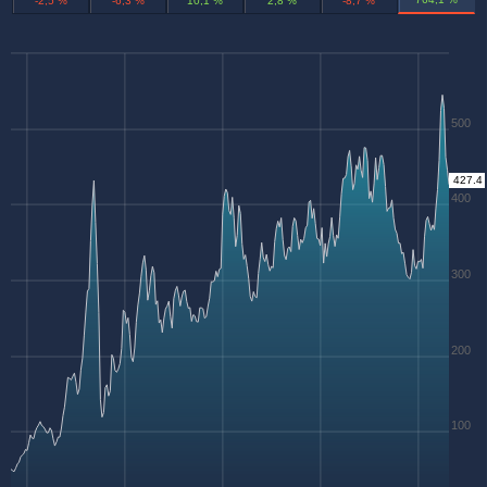
-2,5 %
-6,3 %
10,1 %
2,8 %
-8,7 %
500
427.4
400
300
200
100