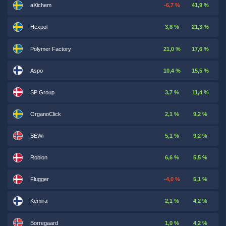
aXichem
-6,7 %
41,9 %
Hexpol
3,8 %
21,3 %
Polymer Factory
21,0 %
17,6 %
Aspo
10,4 %
15,5 %
SP Group
3,7 %
11,4 %
OrganoClick
2,1 %
9,2 %
BEWi
5,1 %
9,2 %
Roblon
6,6 %
5,5 %
Flugger
-4,0 %
5,1 %
Kemira
2,1 %
4,2 %
Borregaard
1,0 %
4,2 %