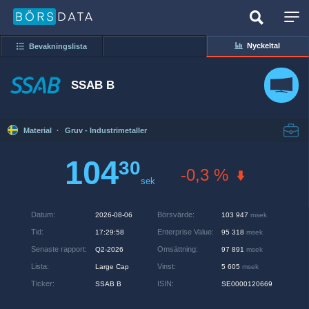
Nyckeltal
Bevakningslista
SSAB B
Material
·
Gruv - Industrimetaller
104
30
-0,3 %
sek
Datum
:
Börsvärde
:
2026-08-06
103 947
msek
Tid
:
Enterprise Value
:
17:29:58
95 318
msek
Senaste rapport
:
Omsättning
:
Q2-2026
97 891
msek
Lista
:
Vinst
:
Large Cap
5 605
msek
Ticker
:
ISIN
:
SSAB B
SE0000120669