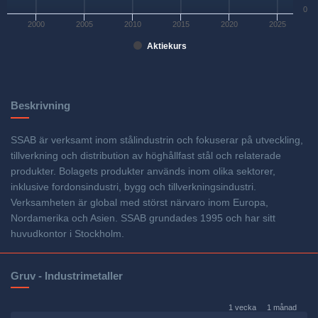
0
2000
2005
2010
2015
2020
2025
Aktiekurs
Beskrivning
SSAB är verksamt inom stålindustrin och fokuserar på utveckling,
tillverkning och distribution av höghållfast stål och relaterade
produkter. Bolagets produkter används inom olika sektorer,
inklusive fordonsindustri, bygg och tillverkningsindustri.
Verksamheten är global med störst närvaro inom Europa,
Nordamerika och Asien. SSAB grundades 1995 och har sitt
huvudkontor i Stockholm.
Gruv - Industrimetaller
1 vecka
1 månad