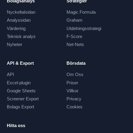
Bolagsanalys
Strategier
Nyckeltalsidan
Magic Formula
Analyssidan
Graham
Värdering
Utdelningsstrategi
Teknisk analys
F-Score
Nyheter
Net-Nets
API & Export
Börsdata
API
Om Oss
Excel-plugin
Priser
Google Sheets
Villkor
Screener Export
Privacy
Bolags Export
Cookies
Hitta oss