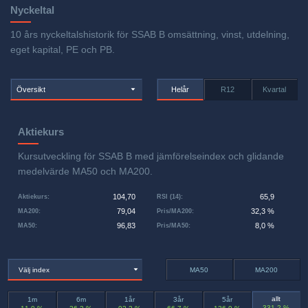
Nyckeltal
10 års nyckeltalshistorik för SSAB B omsättning, vinst, utdelning,
eget kapital, PE och PB.
Översikt
Helår
R12
Kvartal
Aktiekurs
Kursutveckling för SSAB B med jämförelseindex och glidande
medelvärde MA50 och MA200.
104,70
65,9
Aktiekurs
:
RSI (14)
:
79,04
32,3 %
MA200
:
Pris/MA200
:
96,83
8,0 %
MA50
:
Pris/MA50
:
Välj index
MA50
MA200
allt
1m
6m
1år
3år
5år
331,2 %