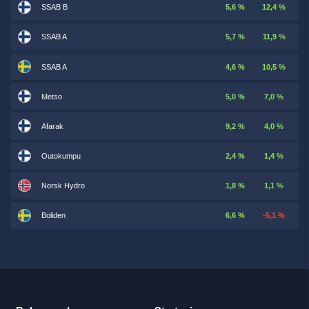
SSAB B
5,6 %
12,4 %
SSAB A
5,7 %
11,9 %
SSAB A
4,6 %
10,5 %
Metso
5,0 %
7,0 %
Afarak
9,2 %
4,0 %
Outokumpu
2,4 %
1,4 %
Norsk Hydro
1,8 %
1,1 %
Boliden
6,6 %
-5,1 %