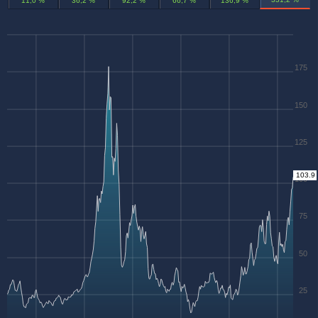
11,0 %
36,2 %
92,2 %
66,7 %
136,9 %
175
150
125
103.9
100
75
50
25