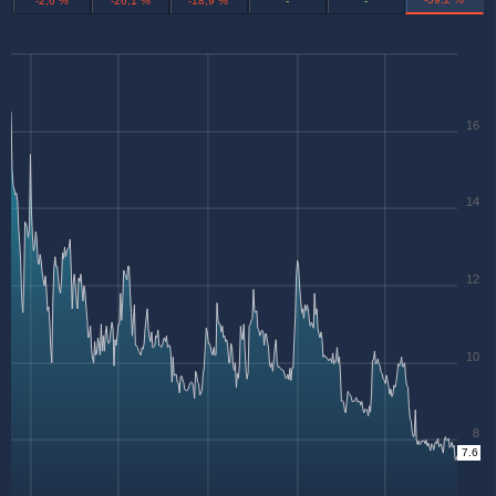
-2,6 %
-26,1 %
-18,9 %
-
-
16
14
12
10
8
7.6