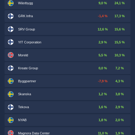
Wästbygg
9,0 %
24,1 %
GRK Infra
-1,4 %
17,3 %
SRV Group
12,6 %
15,6 %
YIT Corporation
2,9 %
15,5 %
Moreld
5,5 %
10,3 %
Kreate Group
0,0 %
7,2 %
Byggpartner
-7,9 %
4,3 %
Skanska
1,2 %
3,8 %
Tekova
1,6 %
2,9 %
NYAB
1,8 %
2,0 %
Magnora Data Center
11,0 %
1,9 %