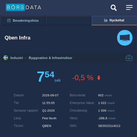
Nyckeltal
Bevakningslista
Qben Infra
Industri
·
Byggnation & Infrastruktur
7
54
-0,5 %
sek
Datum
:
Börsvärde
:
2026-08-07
602
msek
Tid
:
Enterprise Value
:
11:55:05
1 022
msek
Senaste rapport
:
Omsättning
:
Q1-2026
1 006
msek
Lista
:
Vinst
:
First North
-288,8
msek
Ticker
:
ISIN
:
QBEN
SE0023114012