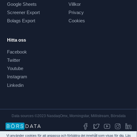
Google Sheets
Villkor
Screener Export
Privacy
Bolags Export
Cookies
Hitta oss
Facebook
Twitter
Youtube
Instagram
Linkedin
Data sources ©2023 NasdaqOmx, Morningstar, Millistream, Börsdata
Vi använder cookies för att anpassa och förbättra det innehåll som visas för dig. Läs