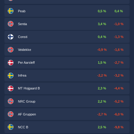
Peab
0,5 %
0,4 %
Sentia
3,4 %
-1,0 %
Consti
0,4 %
-1,3 %
Veidekke
-0,9 %
-1,6 %
Per Aarsleff
1,5 %
-2,7 %
Infrea
-2,2 %
-3,2 %
MT Hojgaard B
2,3 %
-4,4 %
NRC Group
2,2 %
-5,2 %
AF Gruppen
-2,7 %
-6,0 %
NCC B
2,5 %
-9,8 %