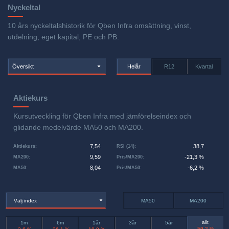
Nyckeltal
10 års nyckeltalshistorik för Qben Infra omsättning, vinst,
utdelning, eget kapital, PE och PB.
Översikt
Helår
R12
Kvartal
Aktiekurs
Kursutveckling för Qben Infra med jämförelseindex och
glidande medelvärde MA50 och MA200.
7,54
38,7
Aktiekurs
:
RSI (14)
:
9,59
-21,3 %
MA200
:
Pris/MA200
:
8,04
-6,2 %
MA50
:
Pris/MA50
:
Välj index
MA50
MA200
allt
1m
6m
1år
3år
5år
-59,2 %