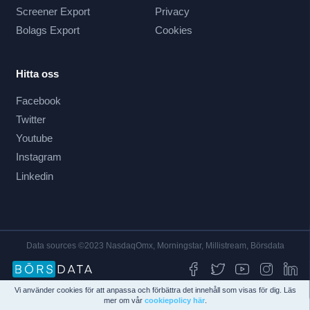
Screener Export
Privacy
Bolags Export
Cookies
Hitta oss
Facebook
Twitter
Youtube
Instagram
Linkedin
Data sources ©2023 NasdaqOmx, Morningstar, Millistream, Börsdata
Vi använder cookies för att anpassa och förbättra det innehåll som visas för dig. Läs
mer om vår
cookiepolicy här
.