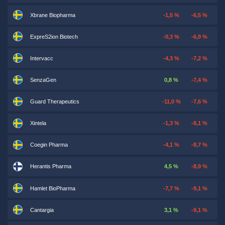
Xbrane Biopharma
-1,5 %
-6,5 %
ExpreS2ion Biotech
-0,3 %
-6,9 %
Intervacc
-4,3 %
-7,2 %
SenzaGen
0,8 %
-7,4 %
Guard Therapeutics
-11,0 %
-7,6 %
Xintela
-1,3 %
-8,1 %
Coegin Pharma
-4,1 %
-8,7 %
Herantis Pharma
4,5 %
-8,9 %
Hamlet BioPharma
-7,7 %
-9,1 %
Cantargia
3,1 %
-9,1 %