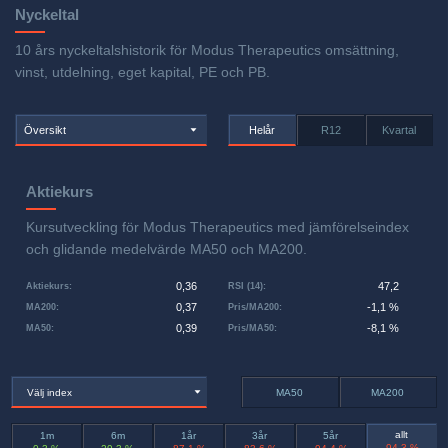
Nyckeltal
10 års nyckeltalshistorik för Modus Therapeutics omsättning,
vinst, utdelning, eget kapital, PE och PB.
Översikt
Helår
R12
Kvartal
Aktiekurs
Kursutveckling för Modus Therapeutics med jämförelseindex
och glidande medelvärde MA50 och MA200.
0,36
47,2
Aktiekurs
:
RSI (14)
:
0,37
-1,1 %
MA200
:
Pris/MA200
:
0,39
-8,1 %
MA50
:
Pris/MA50
:
Välj index
MA50
MA200
allt
1m
6m
1år
3år
5år
-94,3 %