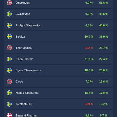
Oncoinvent
0,0 %
53,6 %
Cyclezyme
9,6 %
48,6 %
Prolight Diagnostics
0,6 %
40,6 %
Biovica
10,4 %
38,0 %
Thor Medical
-6,2 %
25,7 %
Klaria Pharma
11,3 %
22,4 %
Egetis Therapeutics
18,0 %
20,0 %
Circio
7,0 %
19,6 %
Hansa Biopharma
18,4 %
17,8 %
Alvotech SDB
-0,9 %
10,2 %
Zealand Pharma
8,9 %
9,7 %