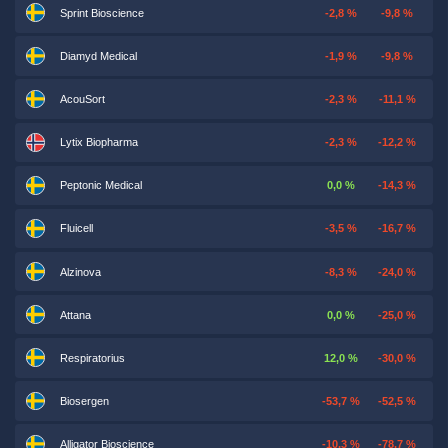
Sprint Bioscience
-2,8 %
-9,8 %
Diamyd Medical
-1,9 %
-9,8 %
AcouSort
-2,3 %
-11,1 %
Lytix Biopharma
-2,3 %
-12,2 %
Peptonic Medical
0,0 %
-14,3 %
Fluicell
-3,5 %
-16,7 %
Alzinova
-8,3 %
-24,0 %
Attana
0,0 %
-25,0 %
Respiratorius
12,0 %
-30,0 %
Biosergen
-53,7 %
-52,5 %
Alligator Bioscience
-10,3 %
-78,7 %