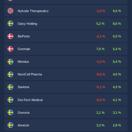
Nykode Therapeutics
-1,5 %
9,5 %
Opsy Holding
5,2 %
8,5 %
BioPorto
-2,1 %
5,5 %
Genmab
7,6 %
5,4 %
Mendus
-1,3 %
5,4 %
NextCell Pharma
-5,5 %
4,5 %
Saniona
-5,1 %
4,3 %
DexTech Medical
-6,0 %
4,1 %
Genovis
1,1 %
3,1 %
Annexin
3,3 %
2,8 %