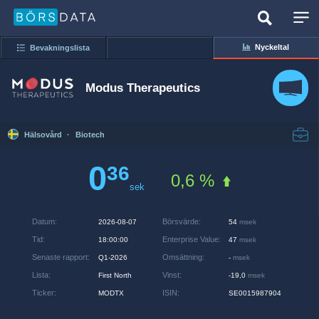
Nyckeltal
Bevakningslista
Modus Therapeutics
Hälsovård
·
Biotech
0
36
0,6 %
sek
Datum
:
Börsvärde
:
2026-08-07
54
msek
Tid
:
Enterprise Value
:
18:00:00
47
msek
Senaste rapport
:
Omsättning
:
Q1-2026
-
msek
Lista
:
Vinst
:
First North
-19,0
msek
Ticker
:
ISIN
:
MODTX
SE0015987904