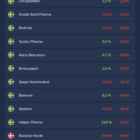
Oncopeptides
1,3 %
-1,9 %
Double Bond Pharma
-3,5 %
-2,3 %
BioArctic
-3,3 %
-2,5 %
SynAct Pharma
3,0 %
-2,6 %
Abera Bioscience
0,7 %
-2,8 %
Bonesupport
1,5 %
-3,9 %
Spago Nanomedical
-0,4 %
-4,1 %
Bioinvent
0,2 %
-4,6 %
Aptahem
-4,0 %
-4,6 %
Initiator Pharma
13,6 %
-6,2 %
Bavarian Nordic
-0,8 %
-6,4 %