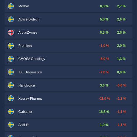
Medivir
0,0 %
2,7 %
Active Biotech
5,8 %
2,6 %
ArcticZymes
0,3 %
2,6 %
Promimic
-1,0 %
2,0 %
CHOSA Oncology
-8,0 %
1,3 %
IDL Diagnostics
-7,0 %
0,0 %
Nanologica
3,6 %
-0,6 %
Xspray Pharma
-11,0 %
-1,1 %
Gabather
18,8 %
-1,1 %
AddLife
1,9 %
-1,1 %