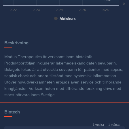
0
2022
2023
2024
2025
2026
Aktiekurs
Beskrivning
Modus Therapeutics är verksamt inom bioteknik.
Produktportföljen inkluderar läkemedelskandidaten sevuparin.
Bolagets fokus är att utveckla sevuparin för patienter med sepsis,
septisk chock och andra tillstånd med systemisk inflammation.
Utöver huvudverksamheten erbjuds även service och tillhörande
kringtjänster. Verksamheten med tillhörande forskning drivs med
störst närvaro inom Sverige.
Biotech
1 vecka
1 månad