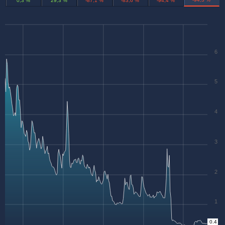
0,3 %
29,3 %
-87,1 %
-83,6 %
-94,4 %
6
5
4
3
2
1
0.4