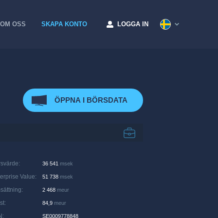
OM OSS
SKAPA KONTO
LOGGA IN
ÖPPNA I BÖRSDATA
rsvärde
:
36 541
msek
erprise Value
:
51 738
msek
sättning
:
2 468
meur
st
:
84,9
meur
N
:
SE0009778848