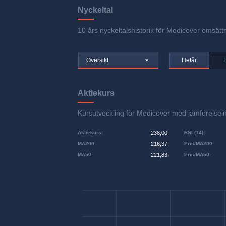
Nyckeltal
10 års nyckeltalshistorik för Medicover omsättn
Översikt
Helår
Aktiekurs
Kursutveckling för Medicover med jämförels
Aktiekurs
:
238,00
RSI (14)
:
MA200
:
216,37
Pris/MA200
:
MA50
:
221,83
Pris/MA50
: