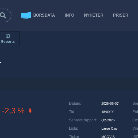
BÖRSDATA
INFO
NYHETER
PRISER
Reports
r
Datum
:
Bö
2026-08-07
-2,3 %
Tid
:
Ent
18:00:00
Senaste rapport
:
Om
Q2-2026
Lista
:
Vin
Large Cap
Ticker
:
ISI
MCOV B