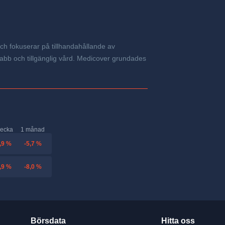
ch fokuserar på tillhandahållande av
snabb och tillgänglig vård. Medicover grundades
vecka
1 månad
,9 %
-5,7 %
,9 %
-8,0 %
Börsdata
Hitta oss