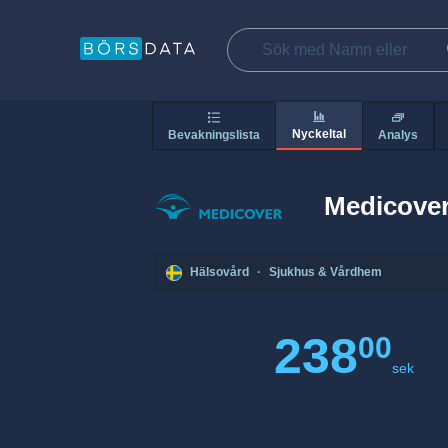
Nyckeltal
Bevakningslista
Analys
Medicove
Hälsovård
·
Sjukhus & Vårdhem
238
00
sek