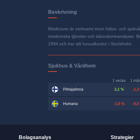
Beskrivning
Medicover är verksamt inom hälso- och sjukvård
medicinska tjänster och laboratorieanalyser. B
1994 och har sitt huvudkontor i Stockholm.
Sjukhus & Vårdhem
1 vecka
1 må
2,1 %
-1,3
Pihlajalinna
-1,0 %
-5,5
Humana
Bolagsanalys
Strategier