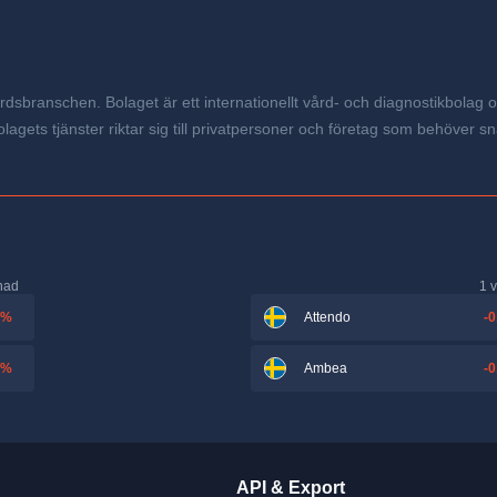
sbranschen. Bolaget är ett internationellt vård- och diagnostikbolag o
olagets tjänster riktar sig till privatpersoner och företag som behöver 
nad
1 
 %
-0
Attendo
 %
-0
Ambea
API & Export