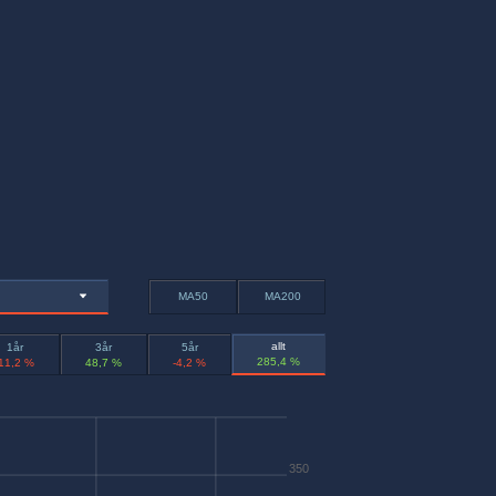
MA50
MA200
allt
1år
3år
5år
285,4 %
-11,2 %
48,7 %
-4,2 %
350