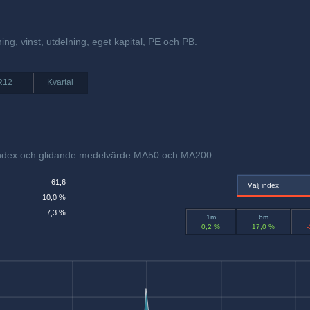
ing, vinst, utdelning, eget kapital, PE och PB.
R12
Kvartal
eindex och glidande medelvärde MA50 och MA200.
61,6
Välj index
10,0 %
7,3 %
1m
6m
0,2 %
17,0 %