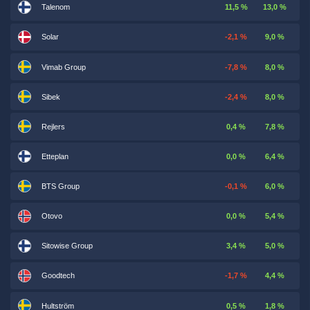
Talenom
11,5 %
13,0 %
Solar
-2,1 %
9,0 %
Vimab Group
-7,8 %
8,0 %
Sibek
-2,4 %
8,0 %
Rejlers
0,4 %
7,8 %
Etteplan
0,0 %
6,4 %
BTS Group
-0,1 %
6,0 %
Otovo
0,0 %
5,4 %
Sitowise Group
3,4 %
5,0 %
Goodtech
-1,7 %
4,4 %
Hultström
0,5 %
1,8 %