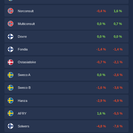
Norconsult
-0,4 %
1,6 %
Multiconsult
0,0 %
0,7 %
Dovre
0,0 %
0,0 %
Fondia
-1,4 %
-1,4 %
Ostasiatiske
-0,7 %
-2,1 %
Sweco A
0,0 %
-2,6 %
Sweco B
-1,6 %
-3,6 %
Hanza
-2,9 %
-4,9 %
AFRY
1,6 %
-5,5 %
Solwers
-4,8 %
-7,6 %