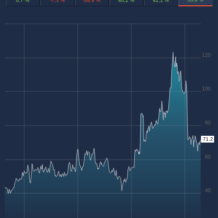
0,7 %
-7,3 %
-38,9 %
46,2 %
42,1 %
120
100
80
71.2
60
40