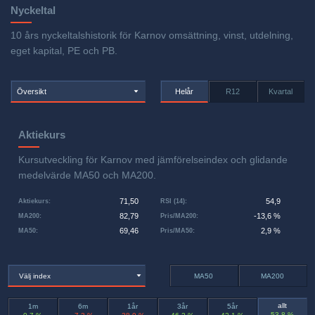
Nyckeltal
10 års nyckeltalshistorik för Karnov omsättning, vinst, utdelning,
eget kapital, PE och PB.
Översikt
Helår
R12
Kvartal
Aktiekurs
Kursutveckling för Karnov med jämförelseindex och glidande
medelvärde MA50 och MA200.
71,50
54,9
Aktiekurs
:
RSI (14)
:
82,79
-13,6 %
MA200
:
Pris/MA200
:
69,46
2,9 %
MA50
:
Pris/MA50
:
Välj index
MA50
MA200
allt
1m
6m
1år
3år
5år
53,8 %