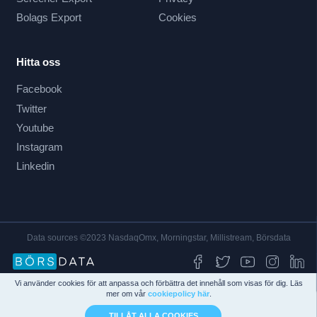
Bolags Export
Cookies
Hitta oss
Facebook
Twitter
Youtube
Instagram
Linkedin
Data sources ©2023 NasdaqOmx, Morningstar, Millistream, Börsdata
Vi använder cookies för att anpassa och förbättra det innehåll som visas för dig. Läs
mer om vår
cookiepolicy här
.
TILLÅT ALLA COOKIES