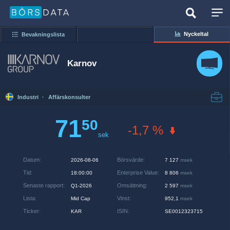
Nyckeltal
Bevakningslista
Karnov
Industri
·
Affärskonsulter
71
50
-1,7 %
sek
Datum
:
Börsvärde
:
2026-08-06
7 127
msek
Tid
:
Enterprise Value
:
18:00:00
8 806
msek
Senaste rapport
:
Omsättning
:
Q1-2026
2 597
msek
Lista
:
Vinst
:
Mid Cap
952,1
msek
Ticker
:
ISIN
:
KAR
SE0012323715