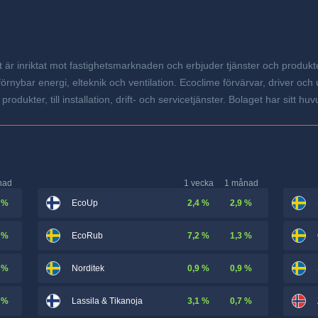
t är inriktat mot fastighetsmarknaden och erbjuder tjänster och produk
örnybar energi, elteknik och ventilation. Ecoclime förvärvar, driver och
rodukter, till installation, drift- och servicetjänster. Bolaget har sitt h
nad
1 vecka
1 månad
 %
2,4 %
2,9 %
EcoUp
 %
7,2 %
1,3 %
EcoRub
 %
0,9 %
0,9 %
Norditek
 %
3,1 %
0,7 %
Lassila & Tikanoja