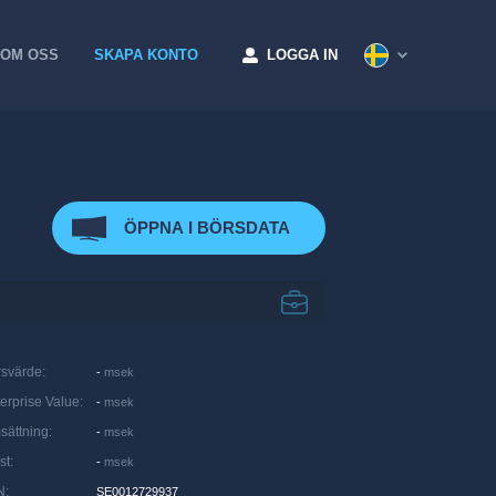
OM OSS
SKAPA KONTO
LOGGA IN
ÖPPNA I BÖRSDATA
rsvärde
:
-
msek
erprise Value
:
-
msek
sättning
:
-
msek
st
:
-
msek
N
:
SE0012729937