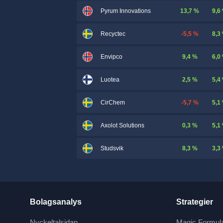
13,7 %
9,6
Pyrum Innovations
-5,5 %
8,3
Recyctec
9,4 %
6,0
Envipco
2,5 %
5,4
Luotea
-5,7 %
5,1
CirChem
0,3 %
5,1
Axolot Solutions
8,3 %
3,3
Studsvik
Bolagsanalys
Strategier
Nyckeltalsidan
Magic Formul