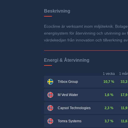
Beskrivning
Ecoclime är verksamt inom miljöteknik. Bolage
energisystem för återvinning och utvinning av f
värdekedjan från innovation och tillverkning av p
Energi & Återvinning
1 vecka
1 må
10,7 %
33,3
Tribox Group
1,6 %
17,9
M Vest Water
2,3 %
11,9
Capsol Technologies
3,7 %
11,6
Tomra Systems