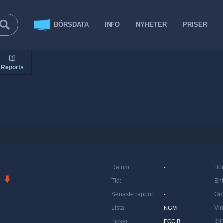
BÖRSDATA
INFO
NYHETER
PRISER
Reports
Datum
:
Bö
-
Tid
:
Ent
Senaste rapport
:
Om
-
Lista
:
Vin
NGM
Ticker
:
ISI
ECC B