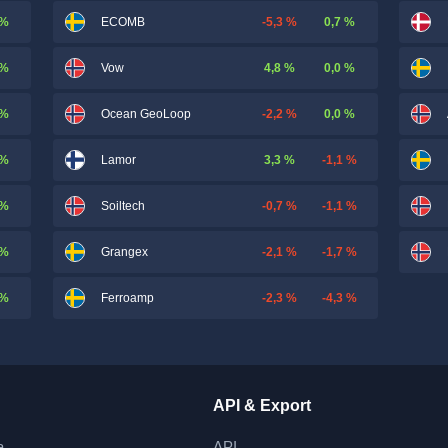
 %
-5,3 %
0,7 %
ECOMB
 %
4,8 %
0,0 %
Vow
 %
-2,2 %
0,0 %
Ocean GeoLoop
 %
3,3 %
-1,1 %
Lamor
 %
-0,7 %
-1,1 %
Soiltech
 %
-2,1 %
-1,7 %
Grangex
 %
-2,3 %
-4,3 %
Ferroamp
API & Export
a
API