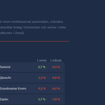
ter inom molnbaserad automation, cirkulära
 utvecklar bolag i branschen och verkar i hela
uvudkontor i Umeå.
1 vecka
1 månad
2,7 %
-5,4 %
Saxlund
-1,3 %
-5,9 %
QleanAir
-5,2 %
-6,2 %
Scandinavian Enviro
1,7 %
-7,9 %
Zaptec