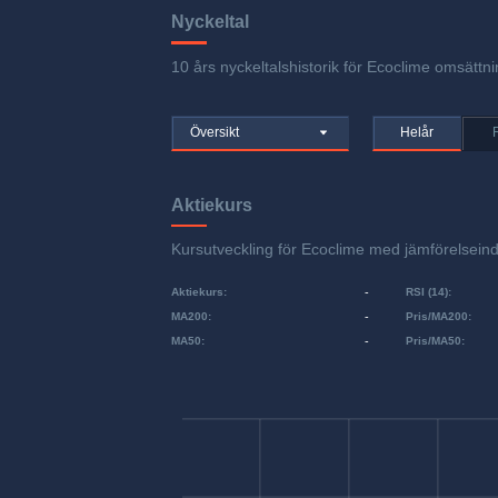
Nyckeltal
10 års nyckeltalshistorik för Ecoclime omsättni
Översikt
Helår
Aktiekurs
Kursutveckling för Ecoclime med jämförelse
Aktiekurs
:
-
RSI (14)
:
MA200
:
-
Pris/MA200
:
MA50
:
-
Pris/MA50
: