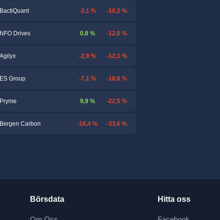
-2,1 %
-10,2 %
BactiQuant
0,8 %
-12,0 %
NFO Drives
-2,9 %
-12,1 %
Agilyx
-7,1 %
-18,6 %
ES Group
9,9 %
-22,5 %
Pryme
-18,4 %
-33,6 %
Bergen Carbon
Börsdata
Hitta oss
Om Oss
Facebook