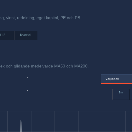
ng, vinst, utdelning, eget kapital, PE och PB.
R12
Kvartal
index och glidande medelvärde MA50 och MA200.
-
Välj index
-
-
1m
-