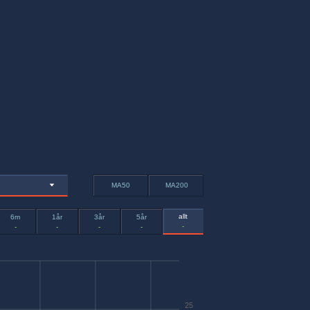
MA50
MA200
allt
6m
1år
3år
5år
-
-
-
-
-
25