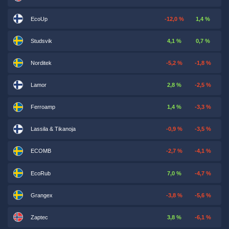
EcoUp
-12,0 %
1,4 %
Studsvik
4,1 %
0,7 %
Norditek
-5,2 %
-1,8 %
Lamor
2,8 %
-2,5 %
Ferroamp
1,4 %
-3,3 %
Lassila & Tikanoja
-0,9 %
-3,5 %
ECOMB
-2,7 %
-4,1 %
EcoRub
7,0 %
-4,7 %
Grangex
-3,8 %
-5,6 %
Zaptec
3,8 %
-6,1 %