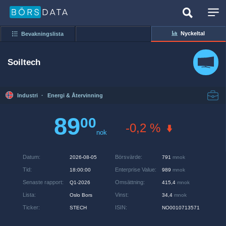
Nyckeltal
Bevakningslista
Soiltech
Industri
·
Energi & Återvinning
89
00
-0,2 %
nok
Datum
:
Börsvärde
:
2026-08-05
791
mnok
Tid
:
Enterprise Value
:
18:00:00
989
mnok
Senaste rapport
:
Omsättning
:
Q1-2026
415,4
mnok
Lista
:
Vinst
:
Oslo Bors
34,4
mnok
Ticker
:
ISIN
:
STECH
NO0010713571