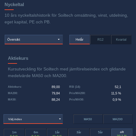
Nyckeltal
10 års nyckeltalshistorik för Soiltech omsättning, vinst, utdelning,
eget kapital, PE och PB.
Översikt
Helår
R12
Kvartal
Aktiekurs
Kursutveckling för Soiltech med jämförelseindex och glidande
medelvärde MA50 och MA200.
89,00
52,1
Aktiekurs
:
RSI (14)
:
79,84
11,5 %
MA200
:
Pris/MA200
:
88,24
0,9 %
MA50
:
Pris/MA50
:
Välj index
MA50
MA200
allt
1m
6m
1år
3år
5år
39,1 %