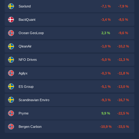
Saxlund
-7,1 %
-7,9 %
BactiQuant
-3,4 %
-8,5 %
Ocean GeoLoop
2,3 %
-9,6 %
QleanAir
-1,0 %
-10,2 %
NFO Drives
-5,0 %
-11,3 %
Agilyx
-0,3 %
-11,8 %
ES Group
-5,1 %
-13,0 %
Scandinavian Enviro
-9,3 %
-16,7 %
Pryme
9,9 %
-22,5 %
Bergen Carbon
-10,9 %
-33,5 %