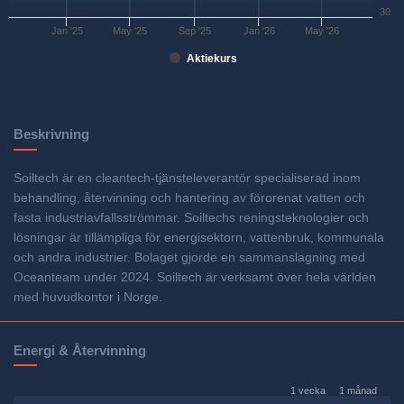
30
Jan '25
May '25
Sep '25
Jan '26
May '26
Aktiekurs
Beskrivning
Soiltech är en cleantech-tjänsteleverantör specialiserad inom
behandling, återvinning och hantering av förorenat vatten och
fasta industriavfallsströmmar. Soiltechs reningsteknologier och
lösningar är tillämpliga för energisektorn, vattenbruk, kommunala
och andra industrier. Bolaget gjorde en sammanslagning med
Oceanteam under 2024. Soiltech är verksamt över hela världen
med huvudkontor i Norge.
Energi & Återvinning
1 vecka
1 månad