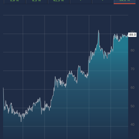
0,9 %
8,3 %
41,3 %
-
-
90
89.0
80
70
60
50
40