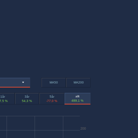
MA50
MA200
allt
1år
3år
5år
489,1 %
7,5 %
54,3 %
-77,0 %
200