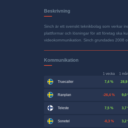
Beskrivning
Sinch är ett svenskt teknikbolag som verkar 
plattformar och lösningar för att företag ska
videokommunikation. Sinch grundades 2008 och
Kommunikation
1 vecka
1 må
7,4 %
28,9
Truecaller
-26,4 %
9,0
Ranplan
7,5 %
3,7
Teleste
-0,3 %
3,2
Sonetel