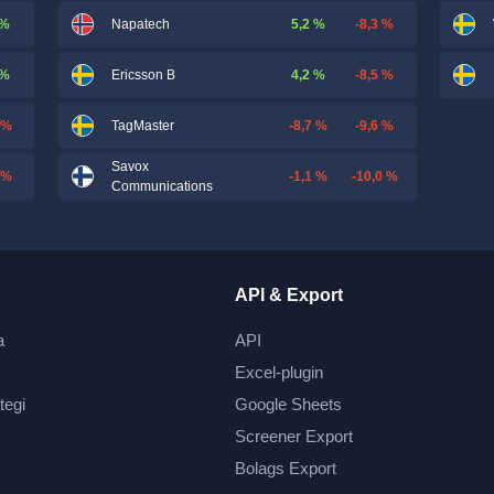
 %
5,2 %
-8,3 %
Napatech
 %
4,2 %
-8,5 %
Ericsson B
 %
-8,7 %
-9,6 %
TagMaster
Savox
 %
-1,1 %
-10,0 %
Communications
API & Export
a
API
Excel-plugin
tegi
Google Sheets
Screener Export
Bolags Export