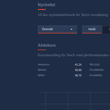
Nyckeltal
10 års nyckeltalshistorik för Sinch omsättning, 
Översikt
Helår
Aktiekurs
Kursutveckling för Sinch med jämförelseinde
Aktiekurs
:
41,24
RSI (14)
:
MA200
:
30,90
Pris/MA200
:
MA50
:
38,75
Pris/MA50
: