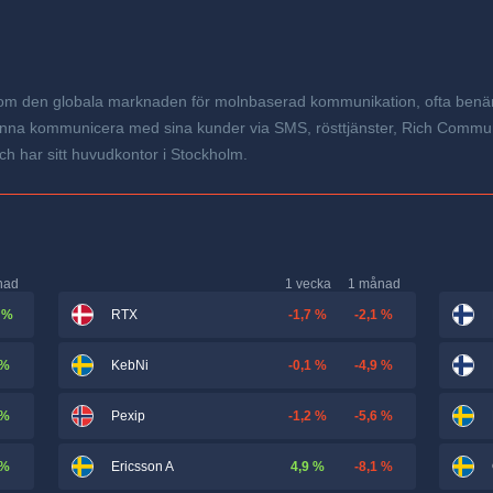
inom den globala marknaden för molnbaserad kommunikation, ofta benä
 kunna kommunicera med sina kunder via SMS, rösttjänster, Rich Commun
 har sitt huvudkontor i Stockholm.
nad
1 vecka
1 månad
 %
-1,7 %
-2,1 %
RTX
 %
-0,1 %
-4,9 %
KebNi
 %
-1,2 %
-5,6 %
Pexip
 %
4,9 %
-8,1 %
Ericsson A