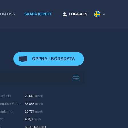
OM OSS
SKAPA KONTO
LOGGA IN
ÖPPNA I BÖRSDATA
rsvärde
:
29 646
msek
erprise Value
:
37 053
msek
sättning
:
26 774
msek
st
:
460,0
msek
N
:
SE0016101844