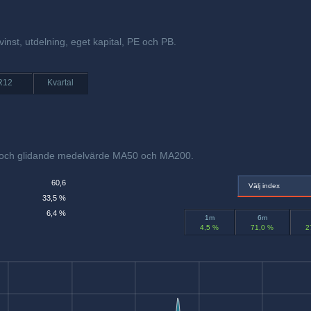
vinst, utdelning, eget kapital, PE och PB.
R12
Kvartal
x och glidande medelvärde MA50 och MA200.
60,6
Välj index
33,5 %
6,4 %
1m
6m
4,5 %
71,0 %
2