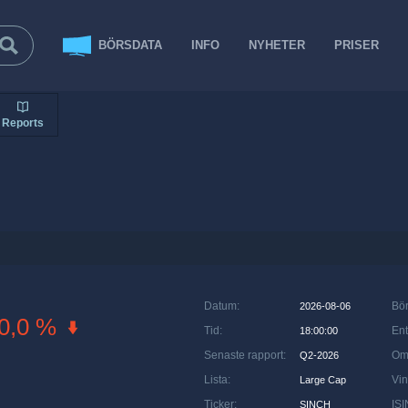
BÖRSDATA
INFO
NYHETER
PRISER
Reports
Datum
:
Bö
2026-08-06
0,0 %
Tid
:
Ent
18:00:00
Senaste rapport
:
Om
Q2-2026
Lista
:
Vin
Large Cap
Ticker
:
ISI
SINCH