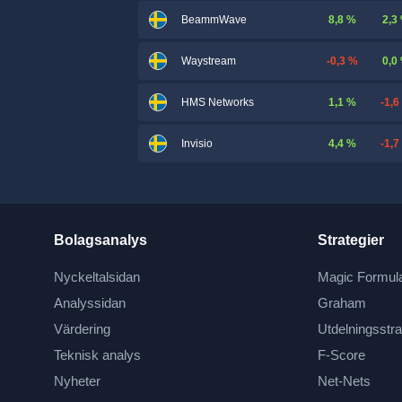
8,8 %
2,3
BeammWave
-0,3 %
0,0
Waystream
1,1 %
-1,6
HMS Networks
4,4 %
-1,7
Invisio
Bolagsanalys
Strategier
Nyckeltalsidan
Magic Formul
Analyssidan
Graham
Värdering
Utdelningsstra
Teknisk analys
F-Score
Nyheter
Net-Nets