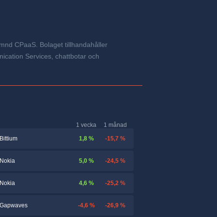
mnd CPaaS. Bolaget tillhandahåller
ication Services, chattbotar och
1 vecka
1 månad
1,8 %
-15,7 %
Bittium
5,0 %
-24,5 %
Nokia
4,6 %
-25,2 %
Nokia
-4,6 %
-26,9 %
Gapwaves