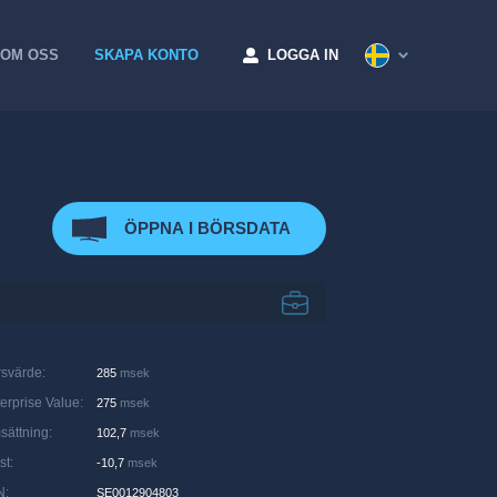
OM OSS
SKAPA KONTO
LOGGA IN
ÖPPNA I BÖRSDATA
rsvärde
:
285
msek
erprise Value
:
275
msek
sättning
:
102,7
msek
st
:
-10,7
msek
N
:
SE0012904803