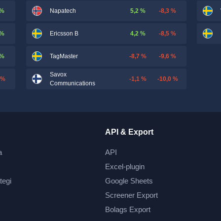
 %
5,2 %
-8,3 %
Napatech
 %
4,2 %
-8,5 %
Ericsson B
 %
-8,7 %
-9,6 %
TagMaster
Savox
 %
-1,1 %
-10,0 %
Communications
API & Export
a
API
Excel-plugin
tegi
Google Sheets
Screener Export
Bolags Export