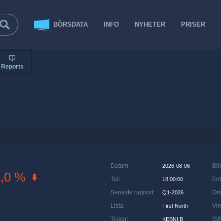
BÖRSDATA
INFO
NYHETER
PRISER
Reports
Datum
:
Bö
2026-08-06
1,0 %
Tid
:
Ent
18:00:00
Senaste rapport
:
Om
Q1-2026
Lista
:
Vin
First North
Ticker
:
ISI
KEBNI B