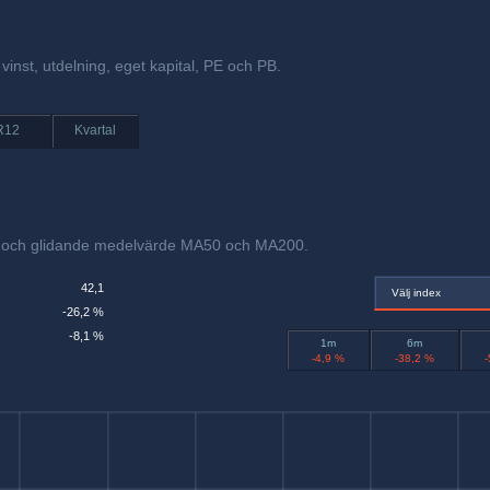
vinst, utdelning, eget kapital, PE och PB.
R12
Kvartal
ex och glidande medelvärde MA50 och MA200.
42,1
Välj index
-26,2 %
-8,1 %
1m
6m
-4,9 %
-38,2 %