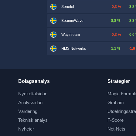
-0,3 %
3,2
Sonetel
8,8 %
2,3
BeammWave
-0,3 %
0,0
Waystream
1,1 %
-1,6
HMS Networks
Bolagsanalys
Strategier
Nyckeltalsidan
Magic Formul
Analyssidan
Graham
Värdering
Utdelningsstra
Teknisk analys
F-Score
Nyheter
Net-Nets