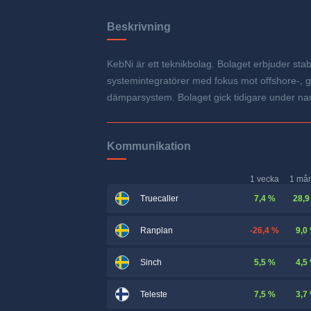
Beskrivning
KebNi är ett teknikbolag. Bolaget erbjuder st
systemintegratörer med fokus mot offshore-, ga
dämparsystem. Bolaget gick tidigare under nam
Kommunikation
1 vecka
1 må
7,4 %
28,9
Truecaller
-26,4 %
9,0
Ranplan
5,5 %
4,5
Sinch
7,5 %
3,7
Teleste