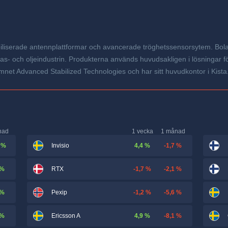
abiliserade antennplattformar och avancerade tröghetssensorsytem. Bola
s- och oljeindustrin. Produkterna används huvudsakligen i lösningar fö
net Advanced Stabilized Technologies och har sitt huvudkontor i Kista
nad
1 vecka
1 månad
 %
4,4 %
-1,7 %
Invisio
 %
-1,7 %
-2,1 %
RTX
 %
-1,2 %
-5,6 %
Pexip
 %
4,9 %
-8,1 %
Ericsson A