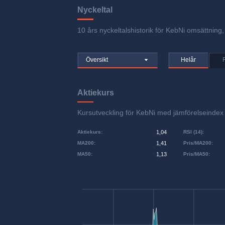
Nyckeltal
10 års nyckeltalshistorik för KebNi omsättning, 
Översikt
Helår
Aktiekurs
Kursutveckling för KebNi med jämförelseind
Aktiekurs
:
1,04
RSI (14)
:
MA200
:
1,41
Pris/MA200
:
MA50
:
1,13
Pris/MA50
: