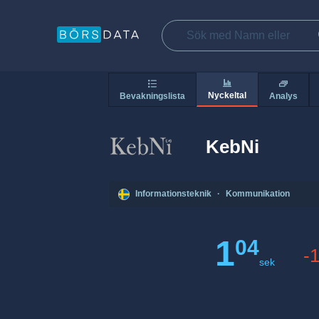
Nyckeltal
Bevakningslista
Analys
KebNi
Informationsteknik
·
Kommunikation
1
04
-
sek