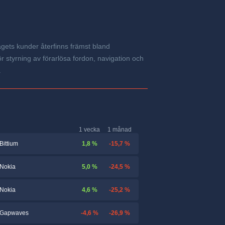
gets kunder återfinns främst bland
r styrning av förarlösa fordon, navigation och
.
1 vecka
1 månad
1,8 %
-15,7 %
Bittium
5,0 %
-24,5 %
Nokia
4,6 %
-25,2 %
Nokia
-4,6 %
-26,9 %
Gapwaves