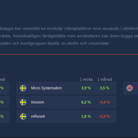
Bolaget har utvecklat en modulär robotplattform som används i utbil
märke, huvudsakligen färdigställda men användaren kan även bygga sina
aden och kundgruppen består av skolor och universitet.
nad
1 vecka
1 månad
 %
3,9 %
3,5 %
Micro Systemation
 %
6,2 %
-4,4 %
Inission
 %
1,8 %
-5,2 %
mResell