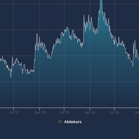
Jul '22
Jan '23
Jul '23
Jan '24
Jul '24
Ja
Aktiekurs