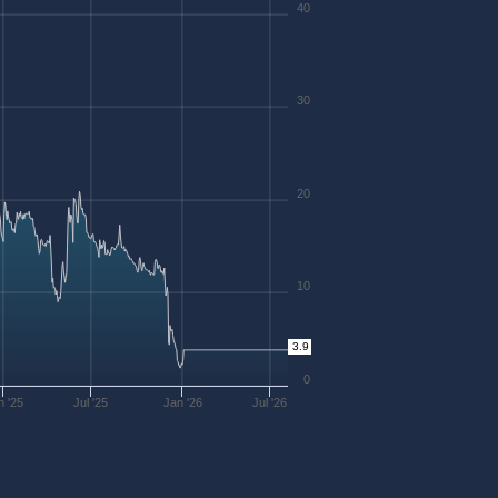
40
30
20
10
3.9
0
n '25
Jul '25
Jan '26
Jul '26