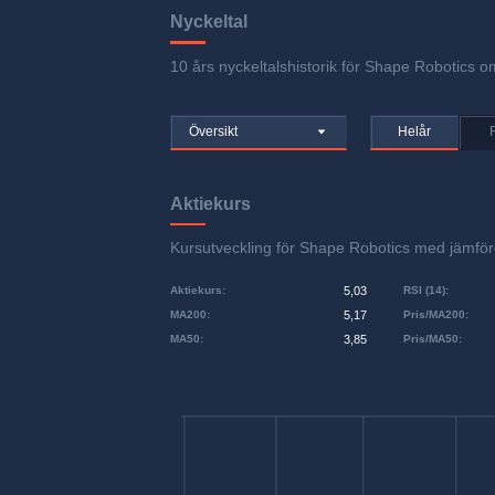
Nyckeltal
10 års nyckeltalshistorik för Shape Robotics om
Översikt
Helår
Aktiekurs
Kursutveckling för Shape Robotics med jämf
Aktiekurs
:
5,03
RSI (14)
:
MA200
:
5,17
Pris/MA200
:
MA50
:
3,85
Pris/MA50
: