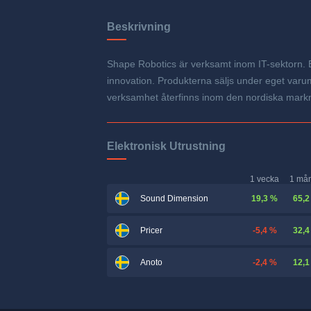
Beskrivning
Shape Robotics är verksamt inom IT-sektorn. 
innovation. Produkterna säljs under eget varu
verksamhet återfinns inom den nordiska markn
Elektronisk Utrustning
1 vecka
1 må
19,3 %
65,2
Sound Dimension
-5,4 %
32,4
Pricer
-2,4 %
12,1
Anoto