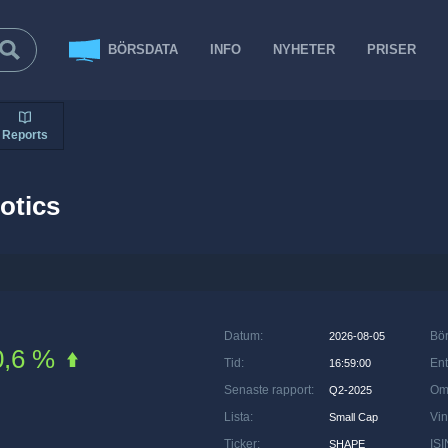
BÖRSDATA
INFO
NYHETER
PRISER
Reports
otics
Datum
:
Bö
2026-08-05
0,6 %
Tid
:
Ent
16:59:00
Senaste rapport
:
Om
Q2-2025
Lista
:
Vin
Small Cap
Ticker
:
ISI
SHAPE