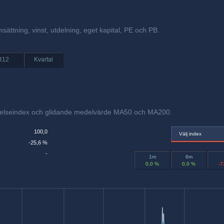
sättning, vinst, utdelning, eget kapital, PE och PB.
R12
Kvartal
örelseindex och glidande medelvärde MA50 och MA200.
100,0
Välj index
-25,6 %
-
1m
6m
0,0 %
0,0 %
-7