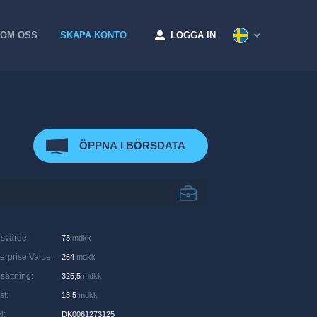
OM OSS
SKAPA KONTO
LOGGA IN
ÖPPNA I BÖRSDATA
rsvärde
:
73
mdkk
erprise Value
:
254
mdkk
sättning
:
325,5
mdkk
st
:
13,5
mdkk
N
:
DK0061273125