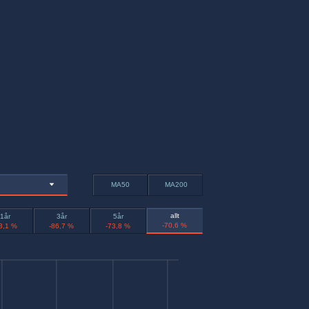
MA50
MA200
allt
1år
3år
5år
-70,6 %
3,1 %
-86,7 %
-73,8 %