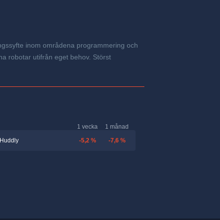
dningssyfte inom områdena programmering och
 robotar utifrån eget behov. Störst
1 vecka
1 månad
-5,2 %
-7,6 %
Huddly