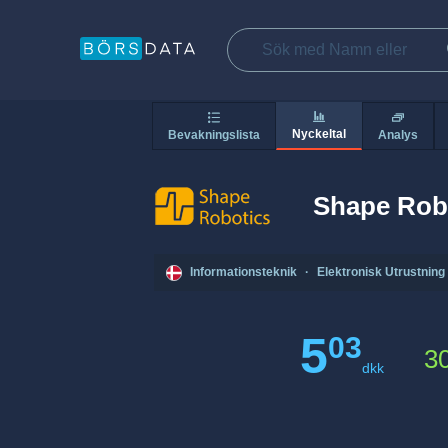
Nyckeltal
Bevakningslista
Analys
Shape Rob
Informationsteknik
·
Elektronisk Utrustning
5
03
3
dkk