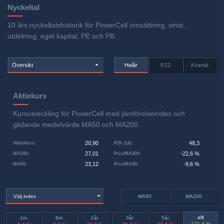
Nyckeltal
10 års nyckeltalshistorik för PowerCell omsättning, vinst,
utdelning, eget kapital, PE och PB.
Översikt
Helår
R12
Kvartal
Aktiekurs
Kursutveckling för PowerCell med jämförelseindex och
glidande medelvärde MA50 och MA200.
20,90
48,3
Aktiekurs
:
RSI (14)
:
27,01
-22,6 %
MA200
:
Pris/MA200
:
23,12
-9,6 %
MA50
:
Pris/MA50
:
Välj index
MA50
MA200
allt
1m
6m
1år
3år
5år
171,4 %