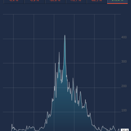
-6,4 %
-0,9 %
-30,8 %
-76,7 %
-88,5 %
400
300
200
100
20.8