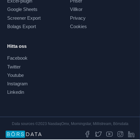
Excel-plugin
Priser
Google Sheets
Villkor
Screener Export
Privacy
Bolags Export
Cookies
Hitta oss
Facebook
Twitter
Youtube
Instagram
Linkedin
Data sources ©2023 NasdaqOmx, Morningstar, Millistream, Börsdata