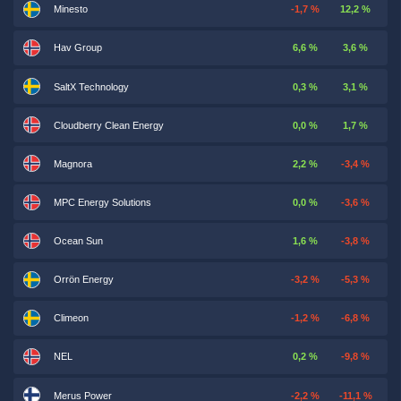
Minesto
-1,7 %
12,2 %
Hav Group
6,6 %
3,6 %
SaltX Technology
0,3 %
3,1 %
Cloudberry Clean Energy
0,0 %
1,7 %
Magnora
2,2 %
-3,4 %
MPC Energy Solutions
0,0 %
-3,6 %
Ocean Sun
1,6 %
-3,8 %
Orrön Energy
-3,2 %
-5,3 %
Climeon
-1,2 %
-6,8 %
NEL
0,2 %
-9,8 %
Merus Power
-2,2 %
-11,1 %