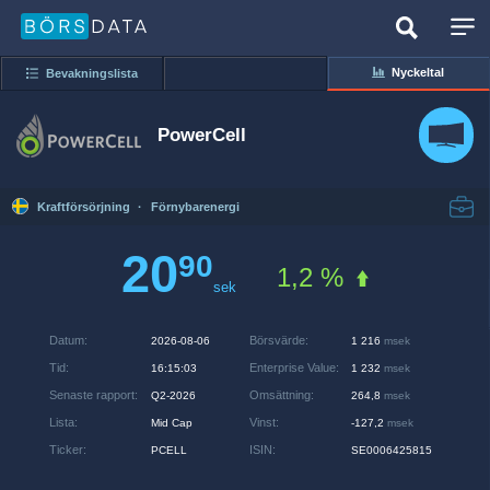
Nyckeltal
Bevakningslista
PowerCell
Kraftförsörjning
·
Förnybarenergi
20
90
1,2 %
sek
Datum
:
Börsvärde
:
2026-08-06
1 216
msek
Tid
:
Enterprise Value
:
16:15:03
1 232
msek
Senaste rapport
:
Omsättning
:
Q2-2026
264,8
msek
Lista
:
Vinst
:
Mid Cap
-127,2
msek
Ticker
:
ISIN
:
PCELL
SE0006425815