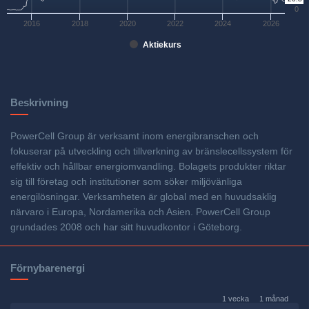
0
2016
2018
2020
2022
2024
2026
Aktiekurs
Beskrivning
PowerCell Group är verksamt inom energibranschen och
fokuserar på utveckling och tillverkning av bränslecellssystem för
effektiv och hållbar energiomvandling. Bolagets produkter riktar
sig till företag och institutioner som söker miljövänliga
energilösningar. Verksamheten är global med en huvudsaklig
närvaro i Europa, Nordamerika och Asien. PowerCell Group
grundades 2008 och har sitt huvudkontor i Göteborg.
Förnybarenergi
1 vecka
1 månad